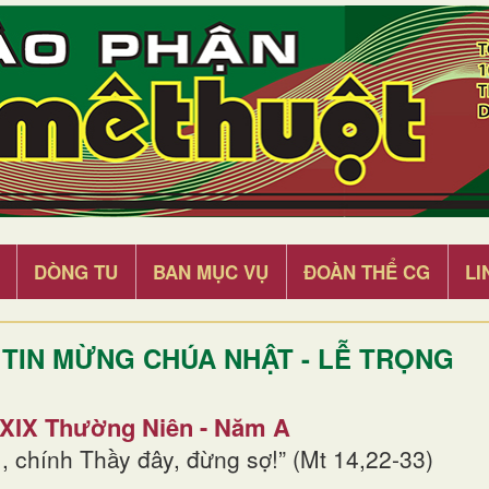
DÒNG TU
BAN MỤC VỤ
ĐOÀN THỂ CG
LI
TIN MỪNG CHÚA NHẬT - LỄ TRỌNG
 XIX Thường Niên - Năm A
, chính Thầy đây, đừng sợ!” (Mt 14,22-33)