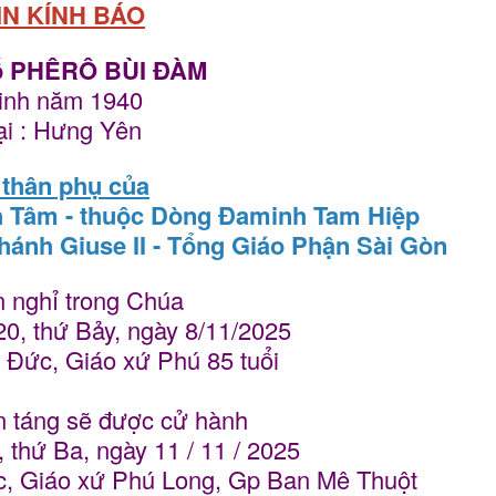
IN KÍNH BÁO
ố PHÊRÔ BÙI ĐÀM
inh năm 1940
ại : Hưng Yên
 thân phụ của
nh Tâm - thuộc Dòng Đaminh Tam Hiệp
hánh Giuse II - Tổng Giáo Phận Sài Gòn
 nghỉ trong Chúa
20, thứ Bảy, ngày 8/11/2025
ộ Đức, Giáo xứ Phú 85 tuổi
n táng sẽ được cử hành
, thứ Ba, ngày 11 / 11 / 2025
c, Giáo xứ Phú Long, Gp Ban Mê Thuột