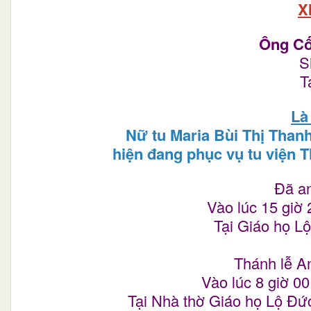
X
Ông C
S
T
Là
Nữ tu Maria Bùi Thị Tha
hiện đang phục vụ tu viện T
Đã an
Vào lúc 15 giờ 
Tại Giáo họ L
Thánh lễ A
Vào lúc 8 giờ 00
Tại Nhà thờ Giáo họ Lộ Đứ