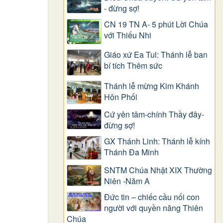
- đừng sợ!
CN 19 TN A- 5 phút Lời Chúa
với Thiếu Nhi
Giáo xứ Ea Tul: Thánh lễ ban
bí tích Thêm sức
Thánh lễ mừng Kim Khánh
Hôn Phối
Cứ yên tâm-chính Thầy đây-
đừng sợ!
GX Thánh Linh: Thánh lễ kính
Thánh Đa Minh
SNTM Chúa Nhật XIX Thường
Niên -Năm A
Đức tin – chiếc cầu nối con
người với quyền năng Thiên
Chúa