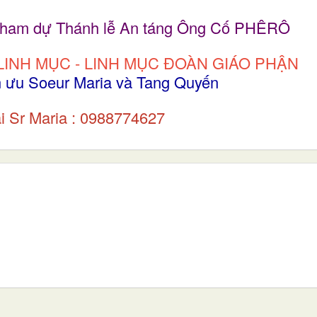
à tham dự Thánh lễ An táng Ông Cố PHÊRÔ
LINH MỤC - LINH MỤC ĐOÀN GIÁO PHẬN
n ưu Soeur Maria và Tang Quyến
ại Sr Maria : 0988774627