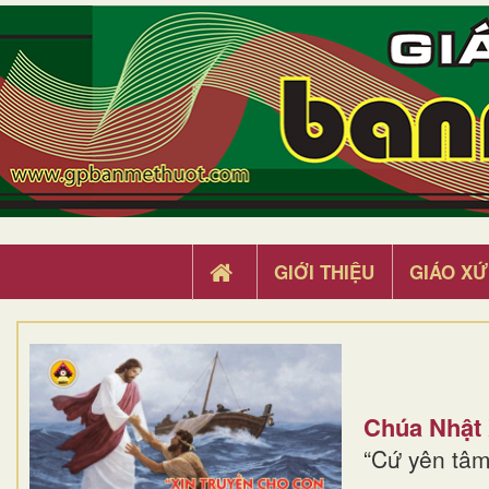
GIỚI THIỆU
GIÁO XỨ
Chúa Nhật
“Cứ yên tâm