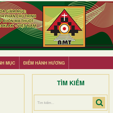
NH MỤC
ĐIỂM HÀNH HƯƠNG
TÌM KIẾM