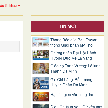
ác tin khác ➥
TIN MỚI
Thông Báo của Ban Truyền
thông Giáo phận Mỹ Tho
Chứng nhân Đại Hội Hành
Hương Đức Mẹ La Vang
Giáo họ Trinh Vương: Lễ kính
Thánh Đa Minh
Gx. Chi Lăng: Bổn mạng
Huynh Đoàn Đa Minh
Hạt lúa gieo vào lòng đất
Điều Chúa truyền: Cứ yên tâm