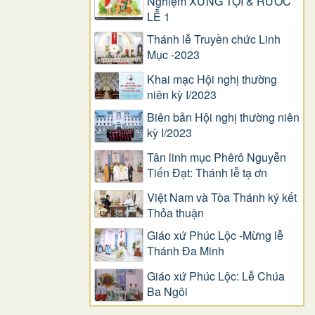
Nghiệm XƯNG TỘI & RƯỚC
LỄ 1
Thánh lễ Truyền chức Linh
Mục -2023
Khai mạc Hội nghị thường
niên kỳ I/2023
Biên bản Hội nghị thường niên
kỳ I/2023
Tân linh mục Phêrô Nguyễn
Tiến Đạt: Thánh lễ tạ ơn
Việt Nam và Tòa Thánh ký kết
Thỏa thuận
Giáo xứ Phúc Lộc -Mừng lễ
Thánh Đa Minh
Giáo xứ Phúc Lộc: Lễ Chúa
Ba Ngôi