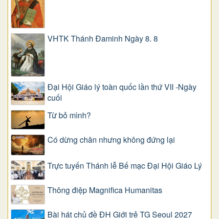
VHTK Thánh Đaminh Ngày 8. 8
Đại Hội Giáo lý toàn quốc lần thứ VII -Ngày
cuối
Từ bỏ mình?
Có dừng chân nhưng không đứng lại
Trực tuyến Thánh lễ Bế mạc Đại Hội Giáo Lý
Thông điệp Magnifica Humanitas
Bài hát chủ đề ĐH Giới trẻ TG Seoul 2027