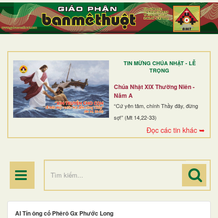
TRANG NHẤT
GIỚI THIỆU
GIÁO XỨ
TIN MỪNG CHÚA NHẬT - LỄ
DÒNG TU
TRỌNG
BAN MỤC VỤ
Chúa Nhật XIX Thường Niên -
Năm A
ĐOÀN THỂ CG
“Cứ yên tâm, chính Thầy đây, đừng
sợ!” (Mt 14,22-33)
LINH MỤC
Đọc các tin khác ➥
ĐIỂM HÀNH HƯƠNG
AI Tín ông cố Phêrô Gx Phước Long