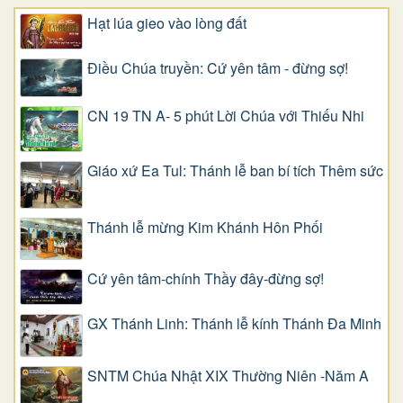
Hạt lúa gieo vào lòng đất
Điều Chúa truyền: Cứ yên tâm - đừng sợ!
CN 19 TN A- 5 phút Lời Chúa với Thiếu Nhi
Giáo xứ Ea Tul: Thánh lễ ban bí tích Thêm sức
Thánh lễ mừng Kim Khánh Hôn Phối
Cứ yên tâm-chính Thầy đây-đừng sợ!
GX Thánh Linh: Thánh lễ kính Thánh Đa Minh
SNTM Chúa Nhật XIX Thường Niên -Năm A