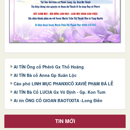
AI TÍN Ông cố Phêrô Gx Thổ Hoàng
AI TÍN Bà cố Anna Gp Xuân Lộc
Cáo phó LINH MỤC PHANXICÔ XAVIÊ PHẠM BÁ LỄ
AI TÍN Bà Cố LUCIA Gx Võ Định - Gp. Kon Tum
Ai tín ÔNG CỐ GIOAN BAOTIXITA -Long Điền
TIN MỚI