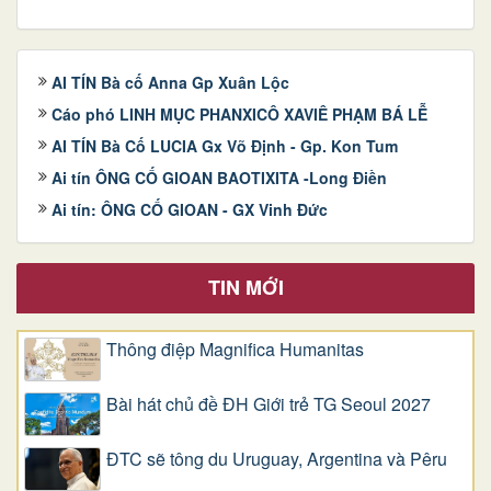
AI TÍN Bà cố Anna Gp Xuân Lộc
Cáo phó LINH MỤC PHANXICÔ XAVIÊ PHẠM BÁ LỄ
AI TÍN Bà Cố LUCIA Gx Võ Định - Gp. Kon Tum
Ai tín ÔNG CỐ GIOAN BAOTIXITA -Long Điền
Ai tín: ÔNG CỐ GIOAN - GX Vinh Đức
TIN MỚI
Thông điệp Magnifica Humanitas
Bài hát chủ đề ĐH Giới trẻ TG Seoul 2027
ĐTC sẽ tông du Uruguay, Argentina và Pêru