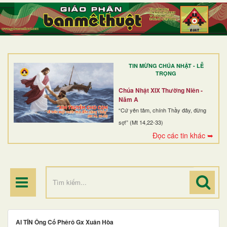
TRANG NHẤT
GIỚI THIỆU
GIÁO XỨ
TIN MỪNG CHÚA NHẬT - LỄ
DÒNG TU
TRỌNG
BAN MỤC VỤ
Chúa Nhật XIX Thường Niên -
Năm A
ĐOÀN THỂ CG
“Cứ yên tâm, chính Thầy đây, đừng
sợ!” (Mt 14,22-33)
LINH MỤC
Đọc các tin khác ➥
ĐIỂM HÀNH HƯƠNG
AI TÍN Ông Cố Phêrô Gx Xuân Hòa