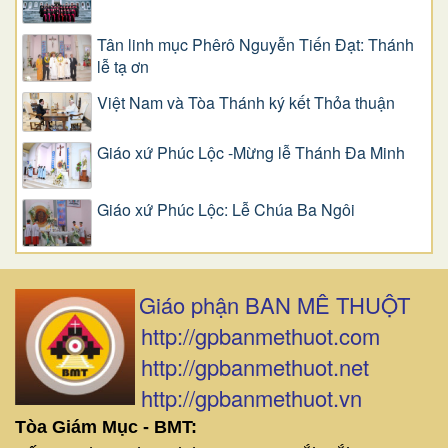
Tân linh mục Phêrô Nguyễn Tiến Đạt: Thánh
lễ tạ ơn
Việt Nam và Tòa Thánh ký kết Thỏa thuận
Giáo xứ Phúc Lộc -Mừng lễ Thánh Đa Minh
Giáo xứ Phúc Lộc: Lễ Chúa Ba Ngôi
Giáo phận BAN MÊ THUỘT
http://gpbanmethuot.com
http://gpbanmethuot.net
http://gpbanmethuot.vn
Tòa Giám Mục - BMT: