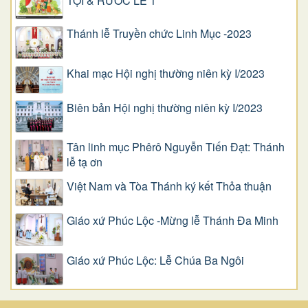
TỘI & RƯỚC LỄ 1
Thánh lễ Truyền chức Linh Mục -2023
Khai mạc Hội nghị thường niên kỳ I/2023
Biên bản Hội nghị thường niên kỳ I/2023
Tân linh mục Phêrô Nguyễn Tiến Đạt: Thánh
lễ tạ ơn
Việt Nam và Tòa Thánh ký kết Thỏa thuận
Giáo xứ Phúc Lộc -Mừng lễ Thánh Đa Minh
Giáo xứ Phúc Lộc: Lễ Chúa Ba Ngôi