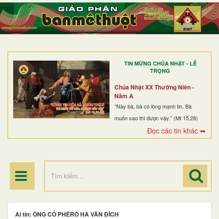
TRANG NHẤT
GIỚI THIỆU
GIÁO XỨ
TIN MỪNG CHÚA NHẬT - LỄ
DÒNG TU
TRỌNG
BAN MỤC VỤ
Chúa Nhật XX Thường Niên -
Năm A
ĐOÀN THỂ CG
“Này bà, bà có lòng mạnh tin. Bà
muốn sao thì được vậy.” (Mt 15,28)
LINH MỤC
Đọc các tin khác ➥
ĐIỂM HÀNH HƯƠNG
Ai tín: ÔNG CỐ PHÊRÔ HÀ VĂN ĐÍCH