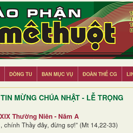
DÒNG TU
BAN MỤC VỤ
ĐOÀN THỂ CG
LI
TIN MỪNG CHÚA NHẬT - LỄ TRỌNG
 XIX Thường Niên - Năm A
, chính Thầy đây, đừng sợ!” (Mt 14,22-33)