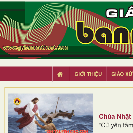
GIỚI THIỆU
GIÁO XỨ
Chúa Nhật
“Cứ yên tâm