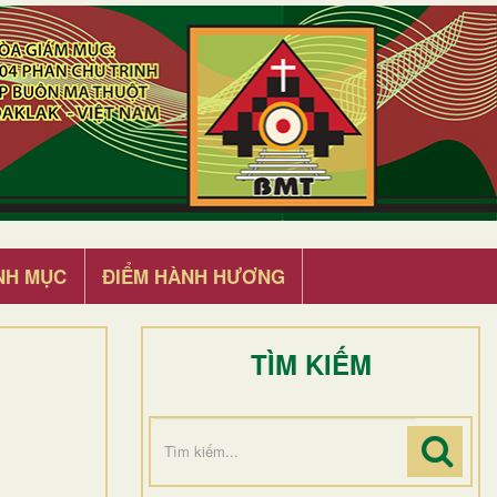
NH MỤC
ĐIỂM HÀNH HƯƠNG
TÌM KIẾM