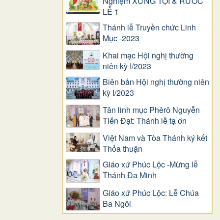
Nghiệm XƯNG TỘI & RƯỚC
LỄ 1
Thánh lễ Truyền chức Linh
Mục -2023
Khai mạc Hội nghị thường
niên kỳ I/2023
Biên bản Hội nghị thường niên
kỳ I/2023
Tân linh mục Phêrô Nguyễn
Tiến Đạt: Thánh lễ tạ ơn
Việt Nam và Tòa Thánh ký kết
Thỏa thuận
Giáo xứ Phúc Lộc -Mừng lễ
Thánh Đa Minh
Giáo xứ Phúc Lộc: Lễ Chúa
Ba Ngôi