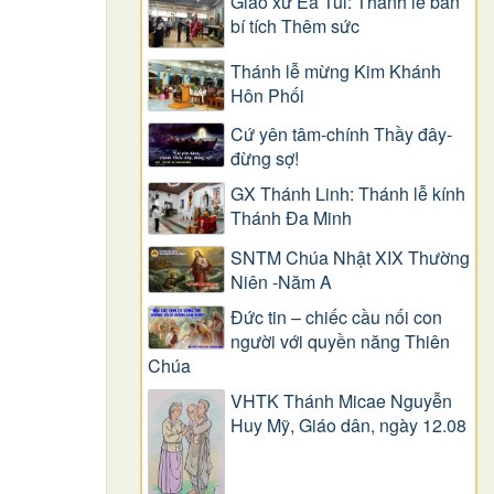
Giáo xứ Ea Tul: Thánh lễ ban
bí tích Thêm sức
Thánh lễ mừng Kim Khánh
Hôn Phối
Cứ yên tâm-chính Thầy đây-
đừng sợ!
GX Thánh Linh: Thánh lễ kính
Thánh Đa Minh
SNTM Chúa Nhật XIX Thường
Niên -Năm A
Đức tin – chiếc cầu nối con
người với quyền năng Thiên
Chúa
VHTK Thánh Micae Nguyễn
Huy Mỹ, Giáo dân, ngày 12.08