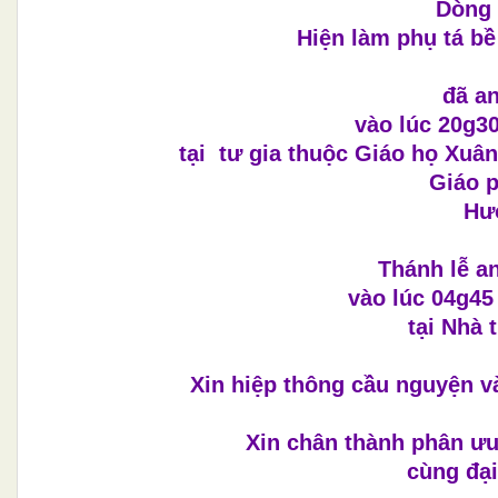
Dòng 
Hiện làm phụ tá b
đã a
vào lúc
20
g30
tại tư gia thuộc Giáo họ Xuân
Giáo 
Hưở
Thánh lễ a
vào lúc 04g45
tại Nhà 
Xin hiệp thông cầu nguyện v
X
in chân thành phân ưu
cùng đại