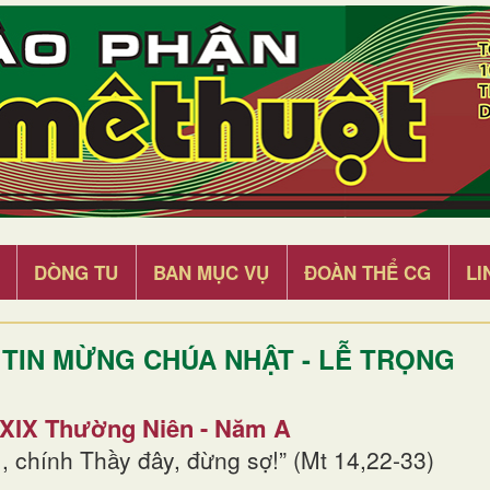
DÒNG TU
BAN MỤC VỤ
ĐOÀN THỂ CG
LI
TIN MỪNG CHÚA NHẬT - LỄ TRỌNG
 XIX Thường Niên - Năm A
, chính Thầy đây, đừng sợ!” (Mt 14,22-33)