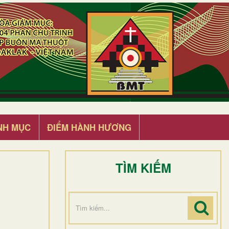
NH MỤC
ĐIỂM HÀNH HƯƠNG
TÌM KIẾM