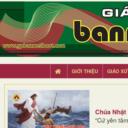
GIỚI THIỆU
GIÁO XỨ
Chúa Nhật
“Cứ yên tâm