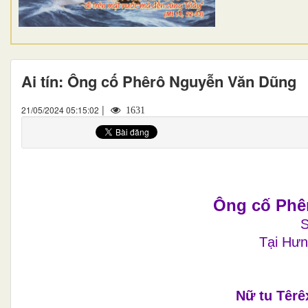
Ai tín: Ông cố Phêrô Nguyễn Văn Dũng
|
21/05/2024 05:15:02
1631
Ông cố Phê
S
Tại Hưn
Nữ tu Têrê