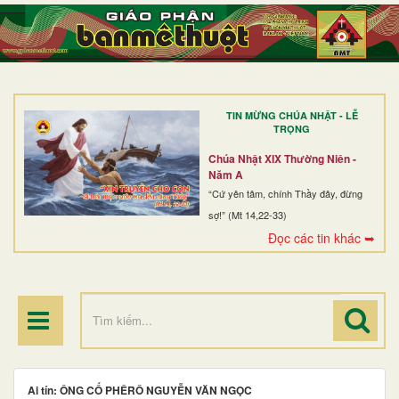
TRANG NHẤT
GIỚI THIỆU
GIÁO XỨ
TIN MỪNG CHÚA NHẬT - LỄ
DÒNG TU
TRỌNG
BAN MỤC VỤ
Chúa Nhật XIX Thường Niên -
Năm A
ĐOÀN THỂ CG
“Cứ yên tâm, chính Thầy đây, đừng
sợ!” (Mt 14,22-33)
LINH MỤC
Đọc các tin khác ➥
ĐIỂM HÀNH HƯƠNG
Ai tín: ÔNG CỐ PHÊRÔ NGUYỄN VĂN NGỌC