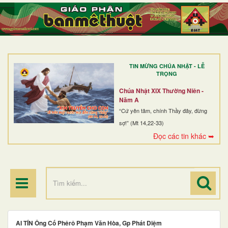
TRANG NHẤT
GIỚI THIỆU
GIÁO XỨ
TIN MỪNG CHÚA NHẬT - LỄ
DÒNG TU
TRỌNG
BAN MỤC VỤ
Chúa Nhật XIX Thường Niên -
Năm A
ĐOÀN THỂ CG
“Cứ yên tâm, chính Thầy đây, đừng
sợ!” (Mt 14,22-33)
LINH MỤC
Đọc các tin khác ➥
ĐIỂM HÀNH HƯƠNG
AI TÍN Ông Cố Phêrô Phạm Văn Hòa, Gp Phát Diệm