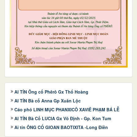
AI TÍN Ông cố Phêrô Gx Thổ Hoàng
AI TÍN Bà cố Anna Gp Xuân Lộc
Cáo phó LINH MỤC PHANXICÔ XAVIÊ PHẠM BÁ LỄ
AI TÍN Bà Cố LUCIA Gx Võ Định - Gp. Kon Tum
Ai tín ÔNG CỐ GIOAN BAOTIXITA -Long Điền