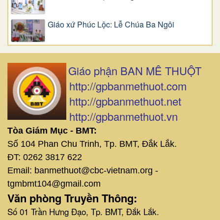
Giáo xứ Phúc Lộc: Lễ Chúa Ba Ngôi
Giáo phận BAN MÊ THUỘT
http://gpbanmethuot.com
http://gpbanmethuot.net
http://gpbanmethuot.vn
Tòa Giám Mục - BMT:
Số 104 Phan Chu Trinh, Tp. BMT, Đắk Lắk.
ĐT: 0262 3817 622
Email: banmethuot@cbc-vietnam.org -
tgmbmt104@gmail.com
Văn phòng Truyền Thông:
Số 01 Trần Hưng Đạo, Tp. BMT, Đắk Lắk.