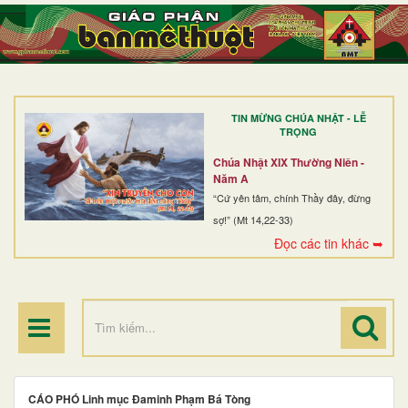
TRANG NHẤT
GIỚI THIỆU
GIÁO XỨ
TIN MỪNG CHÚA NHẬT - LỄ
DÒNG TU
TRỌNG
BAN MỤC VỤ
Chúa Nhật XIX Thường Niên -
Năm A
ĐOÀN THỂ CG
“Cứ yên tâm, chính Thầy đây, đừng
sợ!” (Mt 14,22-33)
LINH MỤC
Đọc các tin khác ➥
ĐIỂM HÀNH HƯƠNG
CÁO PHÓ Linh mục Đaminh Phạm Bá Tòng