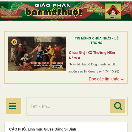
TRANG NHẤT
GIỚI THIỆU
GIÁO XỨ
TIN MỪNG CHÚA NHẬT - LỄ
DÒNG TU
TRỌNG
BAN MỤC VỤ
Chúa Nhật XX Thường Niên -
Năm A
ĐOÀN THỂ CG
“Này bà, bà có lòng mạnh tin. Bà
muốn sao thì được vậy.” (Mt 15,28)
LINH MỤC
Đọc các tin khác ➥
ĐIỂM HÀNH HƯƠNG
CÁO PHÓ: Linh mục Giuse Đặng Sĩ Bình