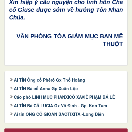
Xin hiệp ý cầu nguyện cho linh hồn Cha
cố Giuse được sớm về hưởng Tôn Nhan
Chúa.
VĂN PHÒNG TÒA GIÁM MỤC BAN MÊ
THUỘT
AI TÍN Ông cố Phêrô Gx Thổ Hoàng
AI TÍN Bà cố Anna Gp Xuân Lộc
Cáo phó LINH MỤC PHANXICÔ XAVIÊ PHẠM BÁ LỄ
AI TÍN Bà Cố LUCIA Gx Võ Định - Gp. Kon Tum
Ai tín ÔNG CỐ GIOAN BAOTIXITA -Long Điền