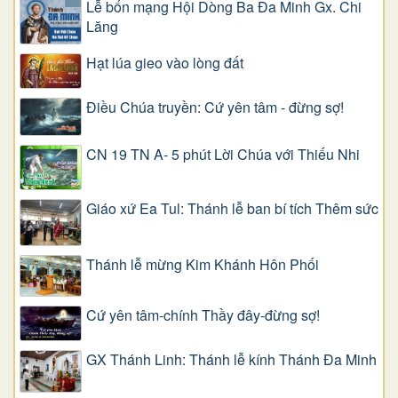
Lễ bổn mạng Hội Dòng Ba Đa Minh Gx. Chi
Lăng
Hạt lúa gieo vào lòng đất
Điều Chúa truyền: Cứ yên tâm - đừng sợ!
CN 19 TN A- 5 phút Lời Chúa với Thiếu Nhi
Giáo xứ Ea Tul: Thánh lễ ban bí tích Thêm sức
Thánh lễ mừng Kim Khánh Hôn Phối
Cứ yên tâm-chính Thầy đây-đừng sợ!
GX Thánh Linh: Thánh lễ kính Thánh Đa Minh