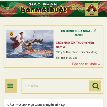
TRANG NHẤT
GIỚI THIỆU
GIÁO XỨ
TIN MỪNG CHÚA NHẬT - LỄ
DÒNG TU
TRỌNG
BAN MỤC VỤ
Chúa Nhật XIX Thường Niên -
Năm A
ĐOÀN THỂ CG
“Cứ yên tâm, chính Thầy đây, đừng
sợ!” (Mt 14,22-33)
LINH MỤC
Đọc các tin khác ➥
ĐIỂM HÀNH HƯƠNG
CÁO PHÓ Linh mục Giuse Nguyễn Tiến Sự