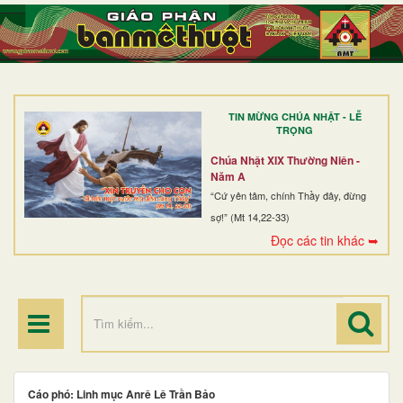
TRANG NHẤT
GIỚI THIỆU
GIÁO XỨ
TIN MỪNG CHÚA NHẬT - LỄ
DÒNG TU
TRỌNG
BAN MỤC VỤ
Chúa Nhật XIX Thường Niên -
Năm A
ĐOÀN THỂ CG
“Cứ yên tâm, chính Thầy đây, đừng
sợ!” (Mt 14,22-33)
LINH MỤC
Đọc các tin khác ➥
ĐIỂM HÀNH HƯƠNG
Cáo phó: Linh mục Anrê Lê Trần Bảo