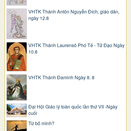
VHTK Thánh Antôn Nguyễn Ðích, giáo dân,
ngày 12.8
VHTK Thánh Laurensô Phó Tế - Tử Đạo Ngày
10.8
VHTK Thánh Đaminh Ngày 8. 8
Đại Hội Giáo lý toàn quốc lần thứ VII -Ngày
cuối
Từ bỏ mình?