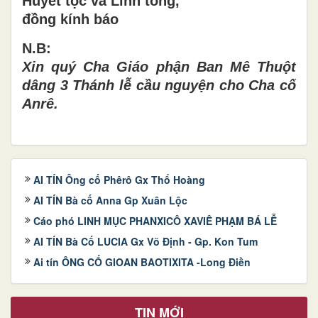
Huyết tộc và Linh tông,
đồng kính báo
N.B:
Xin quý Cha Giáo phận Ban Mê Thuột
dâng 3 Thánh lễ cầu nguyện cho Cha cố
Anrê.
AI TÍN Ông cố Phêrô Gx Thổ Hoàng
AI TÍN Bà cố Anna Gp Xuân Lộc
Cáo phó LINH MỤC PHANXICÔ XAVIÊ PHẠM BÁ LỄ
AI TÍN Bà Cố LUCIA Gx Võ Định - Gp. Kon Tum
Ai tín ÔNG CỐ GIOAN BAOTIXITA -Long Điền
TIN MỚI