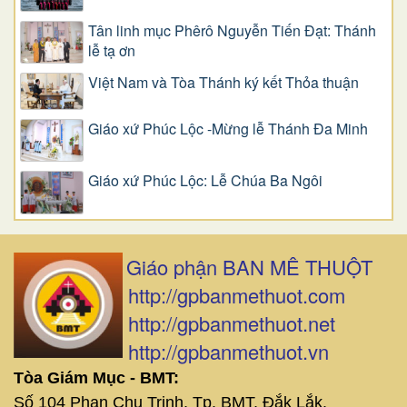
Tân linh mục Phêrô Nguyễn Tiến Đạt: Thánh
lễ tạ ơn
Việt Nam và Tòa Thánh ký kết Thỏa thuận
Giáo xứ Phúc Lộc -Mừng lễ Thánh Đa Minh
Giáo xứ Phúc Lộc: Lễ Chúa Ba Ngôi
Giáo phận BAN MÊ THUỘT
http://gpbanmethuot.com
http://gpbanmethuot.net
http://gpbanmethuot.vn
Tòa Giám Mục - BMT:
Số 104 Phan Chu Trinh, Tp. BMT, Đắk Lắk.