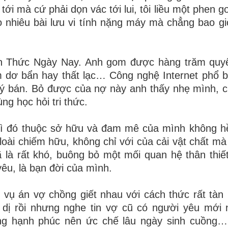
ới mà cứ phải dọn vác tới lui, tôi liều một phen g
 nhiêu bài lưu vi tính nặng máy mà chẳng bao giờ
iến Thức Ngày Nay. Anh gom được hàng trăm quyể
 dơ bẩn hay thất lạc… Công nghệ Internet phổ b
ký bán. Bỏ được của nợ này anh thấy nhẹ mình, c
g học hỏi tri thức.
ì đó
thuộc sở hữu và đam mê của mình không hề
ài chiếm hữu, không chỉ với của cải vật chất mà
 là rất
khó,
buông bỏ một mối quan hệ thân thiế
yêu, là bạn đời của mình.
 vụ án vợ chồng giết nhau với cách thức rất tàn
 dị rồi nhưng nghe tin vợ cũ có người yêu mới
ng hạnh phúc nên ức chế lâu ngày sinh cuồng…