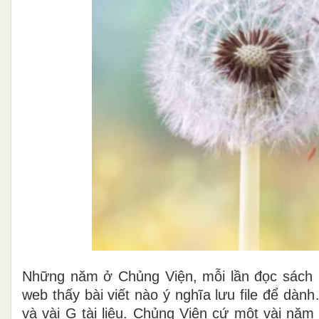
N
hững năm ở Chủng Viện, mỗi lần đọc sách báo
web thấy bài viết nào ý nghĩa lưu file để d
và vài G tài liệu. Chủng Viện cứ
một
vài
năm l