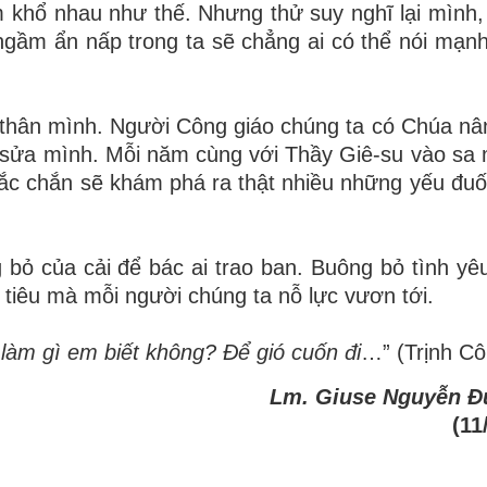
àm khổ nhau như thế. Nhưng thử suy nghĩ lại mình,
 ngầm ẩn nấp trong ta sẽ chẳng ai có thể nói mạn
thân
mình. Người Công giáo chúng ta có Chúa nâ
 sửa mình. Mỗi năm cùng với Thầy Giê-su vào sa
ắc chắn sẽ khám phá ra thật nhiều những yếu đuố
 bỏ của cải để bác ai trao ban. Buông bỏ tình yêu
tiêu mà mỗi người chúng ta nỗ lực vươn tới.
làm gì em biết không? Để gió cuốn đi
…” (Trịnh C
Lm. Giuse Nguyễn Đ
(11