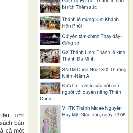
Giáo xứ Ea Tul: Thánh lễ ban
bí tích Thêm sức
Thánh lễ mừng Kim Khánh
Hôn Phối
Cứ yên tâm-chính Thầy đây-
đừng sợ!
GX Thánh Linh: Thánh lễ kính
Thánh Đa Minh
SNTM Chúa Nhật XIX Thường
Niên -Năm A
Đức tin – chiếc cầu nối con
người với quyền năng Thiên
Chúa
VHTK Thánh Micae Nguyễn
Huy Mỹ, Giáo dân, ngày 12.08
iệu, lướt
sách báo
là cả một