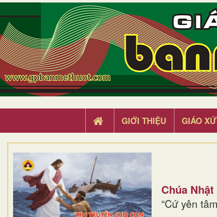
GIỚI THIỆU
GIÁO XỨ
Chúa Nhật
“Cứ yên tâm