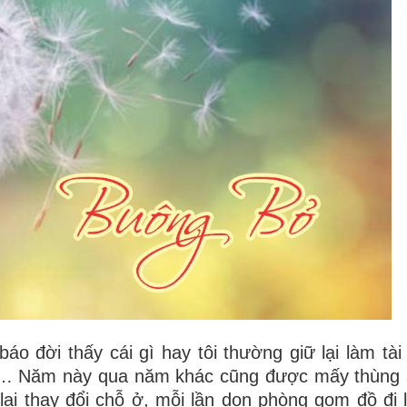
 đời thấy cái gì hay tôi thường giữ lại làm tài l
ành… Năm này qua năm khác cũng được
mấy thùng 
ại thay đổi chỗ ở, mỗi lần dọn phòng gom đồ đi 