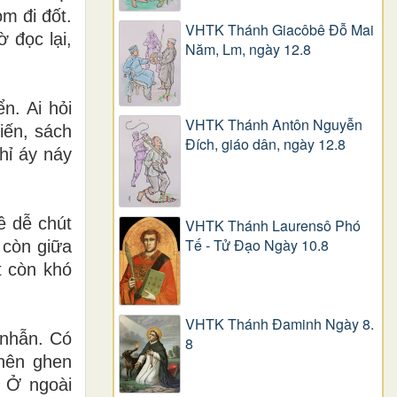
om đi đốt.
VHTK Thánh Giacôbê Ðỗ Mai
 đọc lại,
Năm, Lm, ngày 12.8
n. Ai hỏi
VHTK Thánh Antôn Nguyễn
iến, sách
Ðích, giáo dân, ngày 12.8
hỉ áy náy
 dễ chút
VHTK Thánh Laurensô Phó
Tế - Tử Đạo Ngày 10.8
 còn giữa
t còn khó
VHTK Thánh Đaminh Ngày 8.
 nhẫn. Có
8
 nên ghen
 Ở ngoài