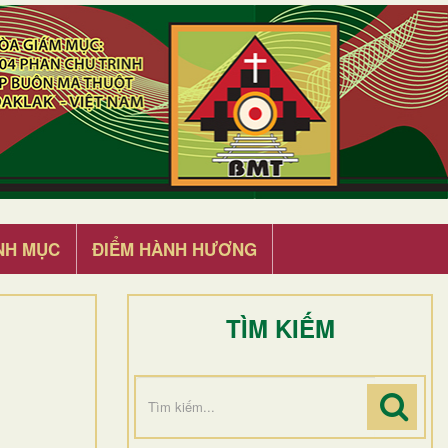
NH MỤC
ĐIỂM HÀNH HƯƠNG
TÌM KIẾM