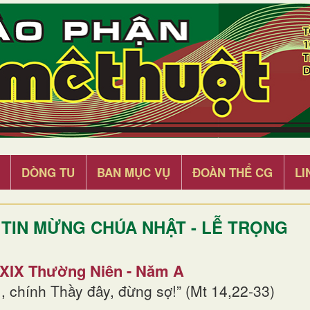
DÒNG TU
BAN MỤC VỤ
ĐOÀN THỂ CG
LI
TIN MỪNG CHÚA NHẬT - LỄ TRỌNG
 XIX Thường Niên - Năm A
, chính Thầy đây, đừng sợ!” (Mt 14,22-33)