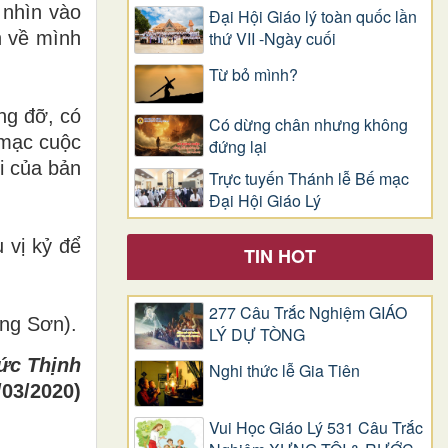
 nhìn vào
Đại Hội Giáo lý toàn quốc lần
h về mình
thứ VII -Ngày cuối
Từ bỏ mình?
ng đỡ, có
Có dừng chân nhưng không
 mạc cuộc
đứng lại
i của bản
Trực tuyến Thánh lễ Bế mạc
Đại Hội Giáo Lý
 vị kỷ để
TIN HOT
277 Câu Trắc Nghiệm GIÁO
ông Sơn)
.
LÝ DỰ TÒNG
ức Thịnh
Nghi thức lễ Gia Tiên
/03/2020)
Vui Học Giáo Lý 531 Câu Trắc