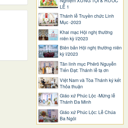
Nghiệm XƯNG TỘI & RƯỚC
LỄ 1
Thánh lễ Truyền chức Linh
Mục -2023
Khai mạc Hội nghị thường
niên kỳ I/2023
Biên bản Hội nghị thường niên
kỳ I/2023
Tân linh mục Phêrô Nguyễn
Tiến Đạt: Thánh lễ tạ ơn
Việt Nam và Tòa Thánh ký kết
Thỏa thuận
Giáo xứ Phúc Lộc -Mừng lễ
Thánh Đa Minh
Giáo xứ Phúc Lộc: Lễ Chúa
Ba Ngôi