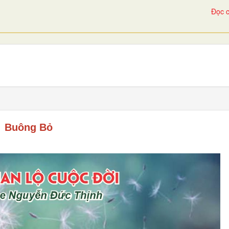
Đọc c
Buông Bỏ