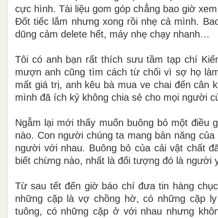
cực hình. Tài liệu gom góp chẳng bao giờ xem t
Đốt tiếc lắm nhưng xong rồi nhẹ cả mình. Bao
dũng cảm delete hết, máy nhẹ chạy nhanh…
Tôi có anh bạn rất thích sưu tầm tạp chí K
mượn anh cũng tìm cách từ chối vì sợ họ làm
mất giá trị, anh kêu bà mua ve chai đến cân 
mình đã ích kỷ không chia sẻ cho mọi người cùn
Ngẫm lại mới thấy muốn buông bỏ một điều g
nào. Con người chúng ta mang bản năng của lo
người với nhau. Buông bỏ của cải vật chất đã
biết chừng nào, nhất là đối tượng đó là người 
Từ sau tết đến giờ báo chí đưa tin hàng chục
những cặp là vợ chồng hờ, có những cặp ly
tuông, có những cặp ở với nhau nhưng khô