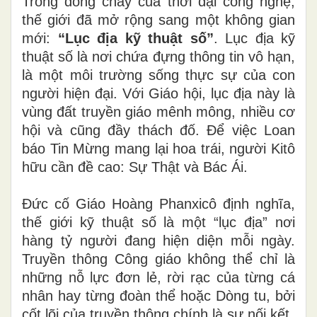
Trong dòng chảy của thời đại công nghệ,
thế giới đã mở rộng sang một không gian
mới:
“Lục địa kỹ thuật số”
. Lục địa kỹ
thuật số là nơi chứa đựng thông tin vô hạn,
là một môi trường sống thực sự của con
người hiện đại. Với Giáo hội, lục địa này là
vùng đất truyền giáo mênh mông, nhiều cơ
hội và cũng đầy thách đố. Để việc Loan
báo Tin Mừng mang lại hoa trái, người Kitô
hữu cần đề cao: Sự Thật và Bác Ái.
Đức cố Giáo Hoàng Phanxicô định nghĩa,
thế giới kỹ thuật số là một “lục địa” nơi
hàng tỷ người đang hiện diện mỗi ngày.
Truyền thông Công giáo không thể chỉ là
những nỗ lực đơn lẻ, rời rạc của từng cá
nhân hay từng đoàn thể hoặc Dòng tu, bởi
cốt lõi của truyền thông chính là sự nối kết.