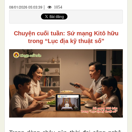
|
08/01/2026 05:03:39
1054
Chuyện cuối tuần: Sứ mạng Kitô hữu
trong “Lục địa kỹ thuật số”