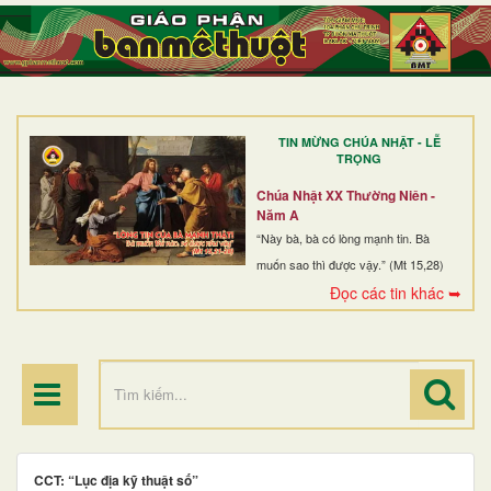
TRANG NHẤT
GIỚI THIỆU
GIÁO XỨ
TIN MỪNG CHÚA NHẬT - LỄ
DÒNG TU
TRỌNG
BAN MỤC VỤ
Chúa Nhật XX Thường Niên -
Năm A
ĐOÀN THỂ CG
“Này bà, bà có lòng mạnh tin. Bà
muốn sao thì được vậy.” (Mt 15,28)
LINH MỤC
Đọc các tin khác ➥
ĐIỂM HÀNH HƯƠNG
CCT: “Lục địa kỹ thuật số”