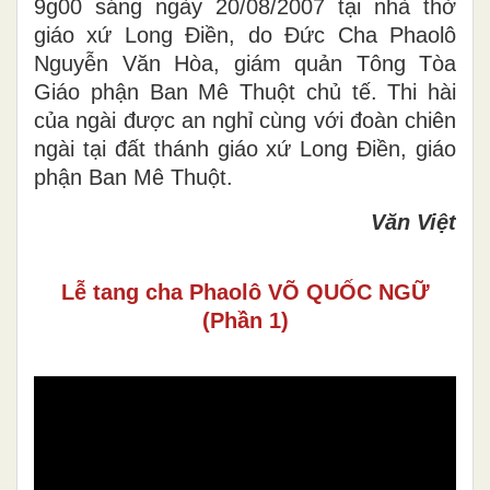
9g00 sáng ngày 20/08/2007 tại nhà thờ
giáo xứ Long Điền, do Đức Cha Phaolô
Nguyễn Văn Hòa, giám quản Tông Tòa
Giáo phận Ban Mê Thuột chủ tế. Thi hài
của ngài được an nghỉ cùng với đoàn chiên
ngài tại đất thánh giáo xứ Long Điền, giáo
phận Ban Mê Thuột.
Văn Việt
Lễ tang cha Phaolô VÕ QUỐC NGỮ
(Phần 1)