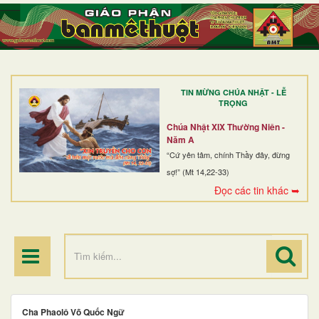
TRANG NHẤT
GIỚI THIỆU
GIÁO XỨ
TIN MỪNG CHÚA NHẬT - LỄ
DÒNG TU
TRỌNG
BAN MỤC VỤ
Chúa Nhật XIX Thường Niên -
Năm A
ĐOÀN THỂ CG
“Cứ yên tâm, chính Thầy đây, đừng
sợ!” (Mt 14,22-33)
LINH MỤC
Đọc các tin khác ➥
ĐIỂM HÀNH HƯƠNG
Cha Phaolô Võ Quốc Ngữ