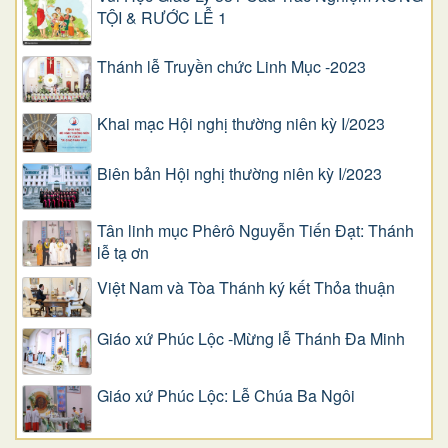
TỘI & RƯỚC LỄ 1
Thánh lễ Truyền chức Linh Mục -2023
Khai mạc Hội nghị thường niên kỳ I/2023
Biên bản Hội nghị thường niên kỳ I/2023
Tân linh mục Phêrô Nguyễn Tiến Đạt: Thánh
lễ tạ ơn
Việt Nam và Tòa Thánh ký kết Thỏa thuận
Giáo xứ Phúc Lộc -Mừng lễ Thánh Đa Minh
Giáo xứ Phúc Lộc: Lễ Chúa Ba Ngôi