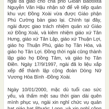
ngài đã giao cho cha phó Gioan Baotixita
Nguyễn Văn Hậu nhận sở để về tiếp quản
khu vực Đồng Xoài vừa được Giáo phận
Phú Cường bàn giao lại. Chính tại đây,
ngài được giao trách nhiệm quản xứ Giáo
xứ Đồng Xoài, và kiêm nhiệm giáo xứ Tân
Hưng, giáo xứ Tân Lập, giáo xứ Thuận Lợi,
giáo họ Thuận Phú, giáo họ Tân Hòa, và
giáo họ Tân Lợi. Đồng thời ngài cũng thành
lập giáo họ Đồng Tâm, và giáo họ Tân
Điền. Ngày 17/9/1997, ngài đã lo liệu xắp
xếp để thành lập cộng đoàn Dòng Nữ
Vương Hòa Bình -Đồng Xoài.
Ngày 10/01/2000, mặc dù tuổi cao sức
yếu, và thấm mệt sau thời gian dài quên
mình phục vụ, ngài xin nghỉ chức vụ quản
hạt giáo hạt Phước Long, và xin nghỉ công