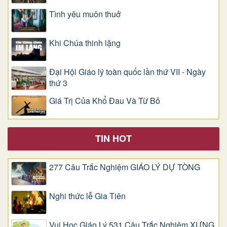
Tình yêu muôn thuở
Khi Chúa thinh lặng
Đại Hội Giáo lý toàn quốc lần thứ VII - Ngày
thứ 3
Giá Trị Của Khổ Ðau Và Từ Bỏ
TIN HOT
277 Câu Trắc Nghiệm GIÁO LÝ DỰ TÒNG
Nghi thức lễ Gia Tiên
Vui Học Giáo Lý 531 Câu Trắc Nghiệm XƯNG