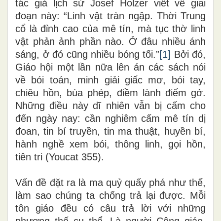
tác giả lịch sử Josef Holzer viết về giai
đoạn này: “Linh vật tràn ngập. Thời Trung
cổ là đỉnh cao của mê tín, mà tục thờ linh
vật phản ảnh phần nào. Ở đâu nhiều ánh
sáng, ở đó cũng nhiều bóng tối.”
[1]
Bởi đó,
Giáo hội một lần nữa lên án các sách nói
về bói toán, minh giải giấc mơ, bói tay,
chiêu hồn, bùa phép, điềm lành điểm gở.
Những điều này dĩ nhiên vẫn bị cấm cho
đến ngày nay: cần nghiêm cấm mê tín dị
đoan, tin bí truyền, tin ma thuật, huyền bí,
hành nghề xem bói, thông linh, gọi hồn,
tiên tri (Youcat 355).
Vấn đề đặt ra là ma quỷ quấy phá như thế,
làm sao chúng ta chống trả lại được. Mỗi
tôn giáo đều có câu trả lời với những
phương thế cụ thể. Là người Công giáo,