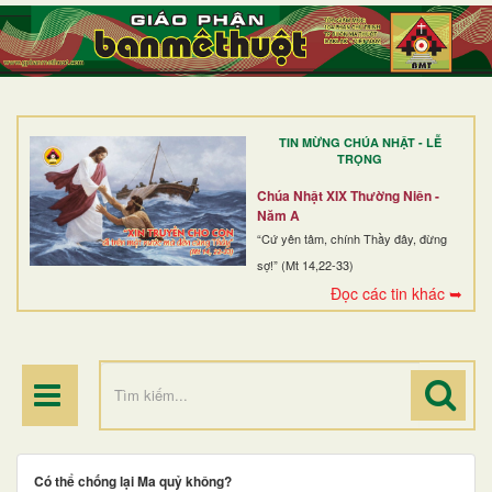
TRANG NHẤT
GIỚI THIỆU
GIÁO XỨ
TIN MỪNG CHÚA NHẬT - LỄ
DÒNG TU
TRỌNG
BAN MỤC VỤ
Chúa Nhật XIX Thường Niên -
Năm A
ĐOÀN THỂ CG
“Cứ yên tâm, chính Thầy đây, đừng
sợ!” (Mt 14,22-33)
LINH MỤC
Đọc các tin khác ➥
ĐIỂM HÀNH HƯƠNG
Có thể chống lại Ma quỷ không?