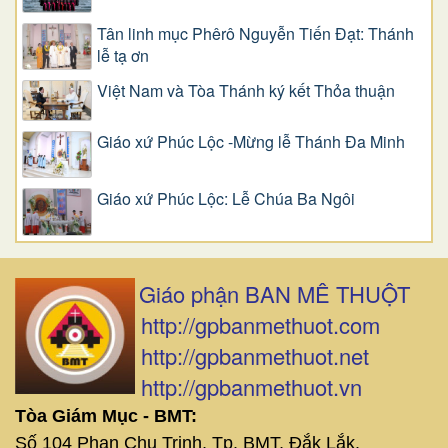
Tân linh mục Phêrô Nguyễn Tiến Đạt: Thánh
lễ tạ ơn
Việt Nam và Tòa Thánh ký kết Thỏa thuận
Giáo xứ Phúc Lộc -Mừng lễ Thánh Đa Minh
Giáo xứ Phúc Lộc: Lễ Chúa Ba Ngôi
Giáo phận BAN MÊ THUỘT
http://gpbanmethuot.com
http://gpbanmethuot.net
http://gpbanmethuot.vn
Tòa Giám Mục - BMT:
Số 104 Phan Chu Trinh, Tp. BMT, Đắk Lắk.