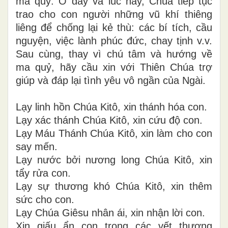
ma quỷ. Ở đây và lúc này, Chúa tiếp tục
trao cho con người những vũ khí thiêng
liêng để chống lại kẻ thù: các bí tích, cầu
nguyện, việc lành phúc đức, chay tịnh v.v.
Sau cùng, thay vì chú tâm và hướng về
ma quỷ, hãy cầu xin với Thiên Chúa trợ
giúp và đáp lại tình yêu vô ngần của Ngài.
Lạy linh hồn Chúa Kitô, xin thánh hóa con.
Lạy xác thánh Chúa Kitô, xin cứu độ con.
Lạy Máu Thánh Chúa Kitô, xin làm cho con
say mến.
Lạy nước bởi nương long Chúa Kitô, xin
tẩy rửa con.
Lạy sự thương khó Chúa Kitô, xin thêm
sức cho con.
Lạy Chúa Giêsu nhân ái, xin nhận lời con.
Xin giấu ẩn con trong các vết thương