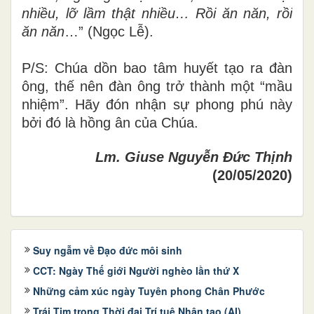
nhiều, lỡ lầm thật nhiều… Rồi ăn năn, rồi
ăn năn
…” (Ngọc Lễ).
P/S: Chúa dồn bao tâm huyết tạo ra đàn
ông, thế nên đàn ông trở thành một “mầu
nhiệm”. Hãy đón nhận sự phong phú này
bởi đó là hồng ân của Chúa.
Lm. Giuse Nguyễn Đức Thịnh
(20/05/2020)
Suy ngẫm về Đạo đức môi sinh
CCT: Ngày Thế giới Người nghèo lần thứ X
Những cảm xúc ngày Tuyên phong Chân Phước
Trái Tim trong Thời đại Trí tuệ Nhân tạo (AI)