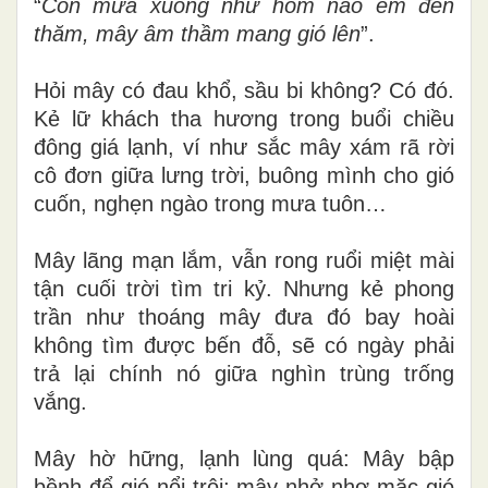
“
Còn mưa xuống như hôm nào em đến
thăm, mây âm thầm mang gió lên
”.
Hỏi mây có đau khổ, sầu bi không? Có đó.
Kẻ lữ khách tha hương trong buổi chiều
đông giá lạnh, ví như sắc mây xám rã rời
cô đơn giữa lưng trời, buông mình cho gió
cuốn, nghẹn ngào trong mưa tuôn…
Mây lãng mạn lắm, vẫn rong ruổi miệt mài
tận cuối trời tìm tri kỷ. Nhưng kẻ phong
trần như thoáng mây đưa đó bay hoài
không tìm được bến đỗ, sẽ có ngày phải
trả lại chính nó giữa nghìn trùng trống
vắng.
Mây hờ hững, lạnh lùng quá: Mây bập
bềnh để gió nổi trôi; mây nhở nhơ mặc gió