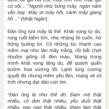
cứ vội… “
Người như bóng mây, ngàn năm
vẫn bay. Mây ơi mây hỡi, cánh mây giang
hồ
…” (Nhật Ngân)
.
Đàn ông tựa mây là thế: Khát vọng tự do,
rong ruổi kiếm tìm, nhẹ nhàng lôi cuốn, hờ
hững buông lơi. Có những lúc thanh cao
mềm mại như làn mây trắng, rồi bất chợt
nhuốm giông tố đen màu. Mang trong
mình khát vọng lãng du, để quanh quẩn
bướm hoa vương lối. Lạnh lùng cương
quyết đó nhưng mềm yếu lắm, mang vẻ vô
tình nhưng dạt dào con tim.
“
Đàn ông là như thế đó: Đam mê thật
nhiều, cô đơn thật nhiều, yếu đuối thật
nhiều, ngu ngơ thật nhiều, tham lam thật