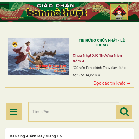
TRANG NHẤT
GIỚI THIỆU
GIÁO XỨ
TIN MỪNG CHÚA NHẬT - LỄ
DÒNG TU
TRỌNG
BAN MỤC VỤ
Chúa Nhật XIX Thường Niên -
Năm A
ĐOÀN THỂ CG
“Cứ yên tâm, chính Thầy đây, đừng
sợ!” (Mt 14,22-33)
LINH MỤC
Đọc các tin khác ➥
ĐIỂM HÀNH HƯƠNG
Đàn Ông -Cánh Mây Giang Hồ