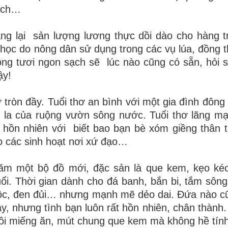
cách…
ang lại
sản lượng lương thực dồi dào cho hàng t
 học do nông dân sử dụng trong các vụ lúa, đồng 
đồng tươi ngon sạch sẽ
lúc nào cũng có sẵn, hỏi 
ậy!
ơ tròn đầy. Tuổi thơ an bình với một gia đình đông
o la của ruộng vườn sông nước. Tuổi thơ lãng mạ
ơ hồn nhiên với
biết bao bạn bè xóm giềng thân th
ho các sinh hoạt nơi xứ đạo…
năm một bộ đồ mới, đặc sản là que kem, kẹo kéo
ổi. Thời
gian dành cho đá banh, bắn bi, tắm sông,
ộc, đen đủi… nhưng mạnh mẽ dẻo dai. Đứa nào c
y, nhưng tình bạn luôn rất hồn nhiên, chân thành
ôi miếng ăn, mút chung que kem mà không hề tính