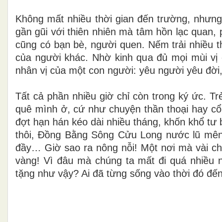
Không mất nhiều thời gian đến trường, nhưng
gần gũi với thiên nhiên mà tâm hồn lạc quan
cũng có bạn
bè, người quen. Nếm trải nhiều 
của người khác. Nhờ kinh qua đủ mọi mùi vị 
nhân vị của một con người: yêu người yêu đời, 
Tất cả phần nhiều giờ chỉ còn trong ký ức. T
quê
mình ở, cứ như chuyện thần thoại hay cổ
đợt hạn hán kéo dài nhiều tháng, khốn khổ t
thôi, Đồng Bằng
Sông Cửu Long nước lũ mên
đầy… Giờ sao ra nông nỗi!
Một nơi mà vài ch
vàng! Vì đâu mà chúng ta mất đi quá nhiều 
tặng như vậy? Ai đã từng sống vào thời đó đến 