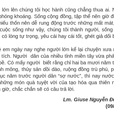
 lớn
lên
chúng
tôi
học
hành cũng chẳng thua ai.
, phóng khoáng.
Sống cộng đồng, tập thể nên giờ đ
thiếu thốn nên dễ rung động trước những mất mát
cuộc sống như vậy, chúng tôi thành người, sống
có lòng tự trọng, yêu cái hay cái tốt, ghét giả dố
rẻ em ngày nay nghe người lớn kể lại chuyện xưa 
 tích. Người
dân của nhiều tỉnh miền tây vừa phải
ư bề. Có mấy người
biết rằng chỉ hai ba mươi năm 
h mông, thủy sản dồi dào,
ruộng
đồng
trù
phú,
p
ục năm trước người dân “sợ nước”, thì
nay nước
những món quà tuyệt vời của tạo hóa qua thiên 
giờ, chắc chắn sẽ có câu trả lời.
Lm. Giuse Nguyễn Đ
(09