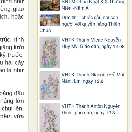
 đỉnh như
SNTM Chúa Nhật XIX Thường
Niên -Năm A
ường giao
ịch, hoặc
Đức tin – chiếc cầu nối con
người với quyền năng Thiên
Chúa
trúc, rình
VHTK Thánh Micae Nguyễn
Huy Mỹ, Giáo dân, ngày 12.08
iăng lưới
kỷ trước,
u hai cây
ao la như
VHTK Thánh Giacôbê Ðỗ Mai
Năm, Lm, ngày 12.8
 bằng đầu
chúng lớn
VHTK Thánh Antôn Nguyễn
 chui lên,
Ðích, giáo dân, ngày 12.8
a mềm vừa