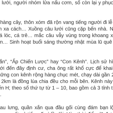
 lưới, người nhóm lửa nấu cơm, số còn lại y phụ
àng cây, thôn xóm đã rộn vang tiếng người đi lễ 
đêm xa cách… Xuồng câu lưới cũng cặp bến nhà. 
 cá lóc, cá trê… mắc câu vẫy vùng trong khoang 
 ăn… Sinh hoạt buổi sáng thường nhật
mùa lũ quê 
Sắn”, “Ấp Chiến Lược” hay “Con Kênh”. Lịch sử h
i đến đây định cư, cha ông rất khổ cực để kha
ững con kênh rộng hàng chục mét, chạy dài gần 
2km là đồng lúa chia đều cho mỗi bên. Kênh này 
n H; theo số thứ tự từ 1 – 10, bao gồm cả 3 tỉnh t
.
au lưng,
quần xắn qua đầu gối cùng đám bạn l