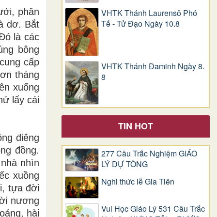
ưởi, phân
VHTK Thánh Laurensô Phó
Tế - Tử Đạo Ngày 10.8
à dơ. Bắt
Đó là các
súng bông
 cung cấp
VHTK Thánh Đaminh Ngày 8.
Hơn tháng
8
yên xuống
hử lấy cái
TIN HOT
ông điêng
ộng đồng.
277 Câu Trắc Nghiệm GIÁO
 nhà nhìn
LÝ DỰ TÒNG
iếc xuồng
Nghi thức lễ Gia Tiên
, tựa đời
ười nương
Vui Học Giáo Lý 531 Câu Trắc
oáng, hài