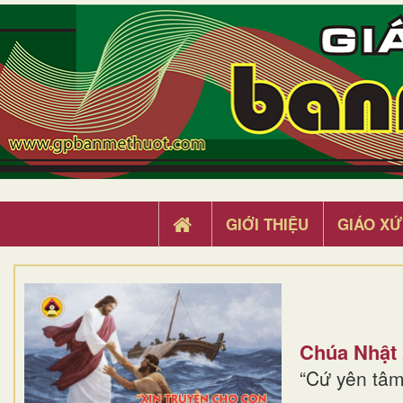
GIỚI THIỆU
GIÁO XỨ
Chúa Nhật
“Cứ yên tâm