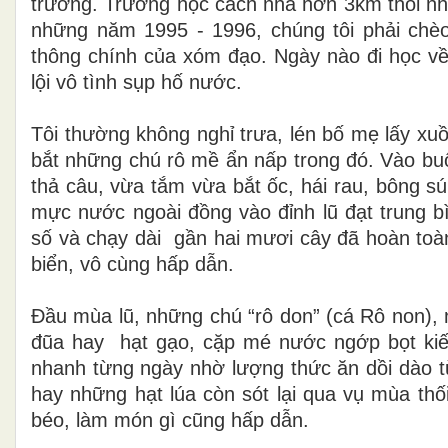
trường. Trường học cách nhà hơn 3km thôi nhưn
những năm 1995 - 1996, chúng tôi phải chè
thông chính của xóm đạo. Ngày nào đi học về
lội vô tình sụp hố nước.
Tôi thường không nghỉ trưa, lén bố mẹ lấy xuồn
bắt những chú rô mề ẩn nấp trong đó. Vào buổ
thả câu, vừa tắm vừa bắt ốc, hái rau, bông s
mực nước
ngoài đồng vào đỉnh lũ đạt trung 
số và chạy dài
gần hai mươi cây đã hoàn toà
biển, vô cùng hấp dẫn.
Đầu mùa lũ, những chú “rô don” (cá Rô non),
đũa hay
hạt gạo, cặp mé nước ngớp bọt ki
nhanh từng ngày nhờ lượng thức ăn dồi dào t
hay những hạt lúa còn sót lại qua vụ mùa t
béo, làm món gì cũng hấp dẫn.