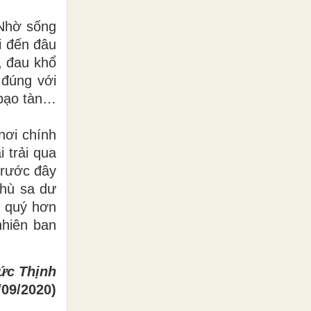
 Nhờ sống
i đến đâu
, đau khổ
 đúng với
i bạo tàn…
nơi chính
 trải qua
trước đây
hù sa dư
 quý hơn
nhiên ban
ức Thịnh
/09/2020)