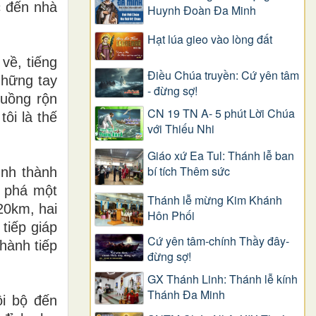
c đến nhà
Huynh Đoàn Đa Minh
Hạt lúa gieo vào lòng đất
về, tiếng
Điều Chúa truyền: Cứ yên tâm
Những tay
- đừng sợ!
xuồng rộn
CN 19 TN A- 5 phút Lời Chúa
tôi là thế
với Thiếu Nhi
Giáo xứ Ea Tul: Thánh lễ ban
bí tích Thêm sức
ình thành
i phá một
Thánh lễ mừng Kim Khánh
20km, hai
Hôn Phối
tiếp giáp
Cứ yên tâm-chính Thầy đây-
hành tiếp
đừng sợ!
GX Thánh Linh: Thánh lễ kính
Thánh Đa Minh
ội bộ đến