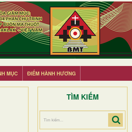
NH MỤC
ĐIỂM HÀNH HƯƠNG
TÌM KIẾM