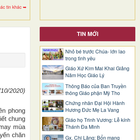
ác tin khác ➥
TIN MỚI
Nhỏ bé trước Chúa- lớn lao
trong tình yêu
Giáo Xứ Kim Mai Khai Giảng
Năm Học Giáo Lý
Thông Báo của Ban Truyền
10/2020)
thông Giáo phận Mỹ Tho
Chứng nhân Đại Hội Hành
Hương Đức Mẹ La Vang
iên phong
iết chung
Giáo họ Trinh Vương: Lễ kính
Thánh Đa Minh
o may
mùa
uyến chăn
Gx. Chi Lăng: Bổn mạng