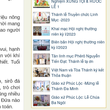
Nghiệm XƯNG TỘI & RƯỚC
LỄ 1
Thánh lễ Truyền chức Linh
riệu nông
Mục -2023
thời mang
Khai mạc Hội nghị thường
sao người
niên kỳ I/2023
Biên bản Hội nghị thường niên
kỳ I/2023
 vui, hạnh
n với khí
Tân linh mục Phêrô Nguyễn
Tiến Đạt: Thánh lễ tạ ơn
iết. Tuổi
Việt Nam và Tòa Thánh ký kết
Thỏa thuận
, sirô đá
Giáo xứ Phúc Lộc -Mừng lễ
 trò chơi
Thánh Đa Minh
ũng nhiều
Giáo xứ Phúc Lộc: Lễ Chúa
. Đứa nào
Ba Ngôi
 toán.