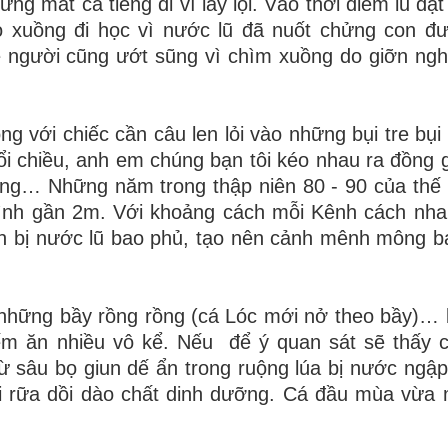
g mất cả tiếng đi vì lầy lội. Vào thời điểm lũ đạt
o xuồng đi học vì nước lũ đã nuốt chửng con đ
 người cũng ướt sũng vì chìm xuồng do giỡn ngh
g với chiếc cần câu len lỏi vào những bụi tre bụi 
i chiều, anh em chúng bạn tôi kéo nhau ra đồng g
úng… Những năm trong thập niên 80 - 90 của thế 
bình gần 2m. Với
khoảng cách mỗi Kênh cách nha
n bị nước lũ bao phủ, tạo nên cảnh mênh mông b
 những bầy
rồng rồng (cá Lóc mới nở theo bầy)…
ếm ăn nhiều vô kể. Nếu
để ý quan sát sẽ thấy 
ừ sâu bọ giun dế ẩn trong ruộng
lúa bị nước ngập
hối rữa dồi dào chất dinh dưỡng. Cá đầu mùa vừ