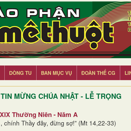
DÒNG TU
BAN MỤC VỤ
ĐOÀN THỂ CG
LI
TIN MỪNG CHÚA NHẬT - LỄ TRỌNG
 XIX Thường Niên - Năm A
, chính Thầy đây, đừng sợ!” (Mt 14,22-33)