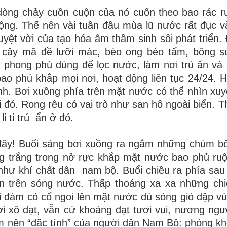
dòng chảy cuồn cuộn của nó cuốn theo bao rác r
ộng. Thế nên vài tuần đầu mùa lũ nước rất đục v
tuyệt vời của tạo hóa
âm thầm sinh sôi phát triển. 
, cây mã đề lưỡi mác, bèo ong bèo tấm, bông 
i phong phú dùng để lọc nước, làm nơi trú ẩn và
bao phủ khắp mọi nơi, hoạt động liên tục 24/24. 
lành. Bơi xuồng phía trên mặt nước có thể nhìn xu
i đó. Rong rêu có vai trò như san hô ngoài biển. T
i ti trú
ẩn ở đó.
đây! Buổi sáng bơi xuồng ra ngắm những chùm b
ng trắng trong nở rực khắp mặt nước bao phủ ru
như khí chất dân
nam bộ. Buổi chiều ra phía sau
ăn trên sóng nước. Thấp thoáng xa xa những ch
i đám cỏ cố ngoi lên mặt nước dù sóng gió dập vùi
i xô dạt, vẫn cứ khoáng đạt tươi vui, nương ng
àm nên “đặc tính” của người dân Nam Bộ: phóng kh