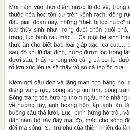
Mỗi năm vào thời điểm nước lũ đổ về, trong 
thuốc hóa học tồn dư trên kênh rạch, đồng ru
đầu giai
đoạn này, những “thiết bị lọc nước” 
loại thủy sinh như
rong đuôi chồn đuôi chó
trang, lục bình rau mác… Cả một hệ sinh thá
thức ăn cho biết bao loài giáp xác, cá
cua…
sau đó khi lũ đạt đỉnh, nước được lọc trong 
dưới sâu, thấy rõ rong rêu cùng cá bơi lội dướ
rổ lớn xúc lên ta sẽ thấy vô số cá tép ốc cua… l
Kiếm nơi đâu đẹp và lãng mạn cho bằng nơi 
điểng vàng rực, bông súng tim tím, bông tra
Bông
t
rang tỏa hương thơm ngát, nhẹ nhàng 
về hướng tây, ánh hoàng hôn lấp lánh lăn t
buông câu thả lưới. Lục
bình hững hờ trôi, và
dân nam bộ rày đây mai đó, mặc cho sóng đờ
đời mà sống. Sự trù phú của thiên nhiên đã l