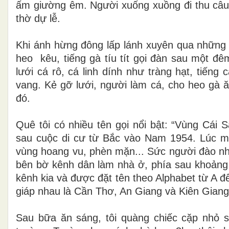
ấm
giường êm. Người xuống xuồng đi thu câu
thờ dự lễ
.
Khi ánh hừng đông lấp lánh xuyên qua những h
heo
kêu, tiếng gà tíu tít gọi đàn sau một 
lưới cá rô, cá linh
dính như tràng hạt, tiếng
vang. Kẻ gỡ lưới, người làm cá, cho heo gà
đó.
Quê tôi có nhiều tên gọi nổi bật: “Vùng Cái 
sau cuộc di cư từ Bắc vào Nam 1954. Lúc mớ
vùng hoang vu,
phèn mặn... Sức người đào nh
bên bờ kênh dân làm nhà ở, phía sau khoảng 
kênh kia và được đặt tên theo Alphabet từ A đế
giáp nhau là Cần Thơ, An Giang và Kiên Giang
Sau bữa ăn sáng, tôi quàng chiếc cặp nhỏ s