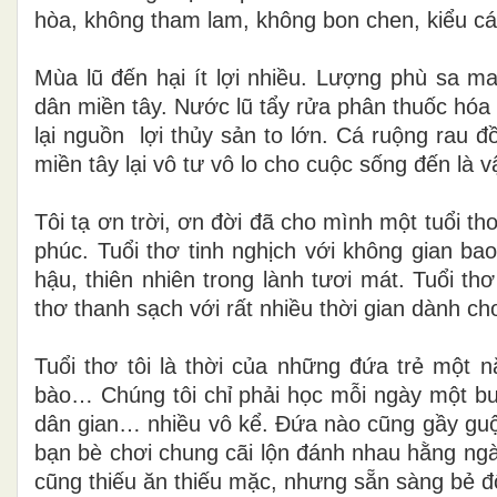
hòa, không tham lam, không bon chen, kiểu 
Mùa lũ đến hại ít lợi nhiều. Lượng phù sa m
dân miền tây. Nước lũ tẩy rửa phân thuốc hóa
lại nguồn
lợi thủy sản to lớn. Cá ruộng rau 
miền tây lại vô tư vô lo cho cuộc sống đến là v
Tôi tạ ơn trời, ơn đời đã cho mình một tuổi th
phúc. Tuổi thơ tinh nghịch với không gian ba
hậu, thiên nhiên trong lành tươi mát. Tuổi th
thơ thanh sạch với rất nhiều thời gian dành c
Tuổi thơ tôi là thời của những đứa trẻ một 
bào… Chúng tôi chỉ phải học mỗi ngày một bu
dân gian… nhiều vô kể. Đứa nào cũng gầy gu
bạn bè chơi chung cãi lộn đánh nhau hằng ngà
cũng thiếu ăn thiếu mặc, nhưng sẵn sàng bẻ đ