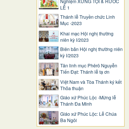
Nghiệm XƯNG TỘI & RƯỚC
LỄ 1
Thánh lễ Truyền chức Linh
Mục -2023
Khai mạc Hội nghị thường
niên kỳ I/2023
Biên bản Hội nghị thường niên
kỳ I/2023
Tân linh mục Phêrô Nguyễn
Tiến Đạt: Thánh lễ tạ ơn
Việt Nam và Tòa Thánh ký kết
Thỏa thuận
Giáo xứ Phúc Lộc -Mừng lễ
Thánh Đa Minh
Giáo xứ Phúc Lộc: Lễ Chúa
Ba Ngôi