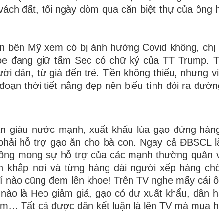
vách đất, tối ngày dòm qua căn biệt thự của ông
n bên Mỹ xem có bị ảnh hưởng Covid không, chị 
khoe đang giữ tấm Sec có chữ ký của TT Trump. 
ời dân, từ già đến trẻ. Tiền không thiếu, nhưng v
 đoạn thời tiết nắng đẹp nên biểu tình đòi ra đườn
ân giàu nước mạnh, xuất khẩu lúa gạo đứng hàn
phải hỗ trợ gạo ăn cho bà con. Ngay cả ĐBSCL l
rông mong sự hỗ trợ của các mạnh thường quân v
 khắp nơi và từng hàng dài người xếp hàng chờ
hí nào cũng đem lên khoe! Trên TV nghe mấy cái 
ới, nào là Heo giảm giá, gạo có dư xuất khẩu, dân 
giảm… Tất cả được dân kết luận là lên TV mà mua 