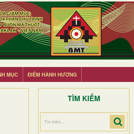
NH MỤC
ĐIỂM HÀNH HƯƠNG
TÌM KIẾM