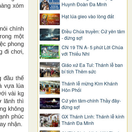
Huynh Đoàn Đa Minh
 hàng xóm
Hạt lúa gieo vào lòng đất
nói chính
Điều Chúa truyền: Cứ yên tâm
Trong một
- đừng sợ!
iệc phong
CN 19 TN A- 5 phút Lời Chúa
g đi chơi,
với Thiếu Nhi
Giáo xứ Ea Tul: Thánh lễ ban
bí tích Thêm sức
g đầu thế
Thánh lễ mừng Kim Khánh
à vựa lúa
Hôn Phối
ới vài kg
Cứ yên tâm-chính Thầy đây-
 lãnh thì
đừng sợ!
ông không
GX Thánh Linh: Thánh lễ kính
hạnh phúc
Thánh Đa Minh
hay nhận.