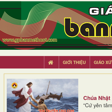
GIỚI THIỆU
GIÁO XỨ
Chúa Nhật
“Cứ yên tâm