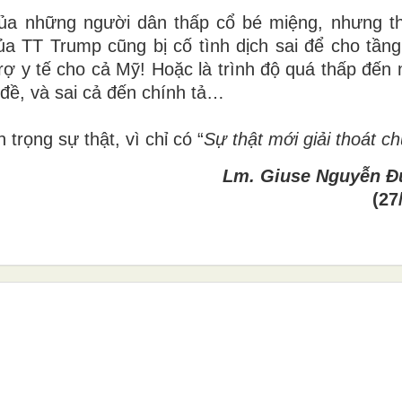
 của những người dân thấp cổ bé miệng, nhưng t
ủa TT Trump cũng bị cố tình dịch sai để cho tầng
rợ y tế cho cả Mỹ! Hoặc là trình độ quá thấp đến 
u đề, và sai cả đến chính tả…
 trọng sự thật, vì chỉ có “
Sự thật mới giải thoát c
Lm. Giuse Nguyễn Đ
(27