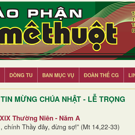
DÒNG TU
BAN MỤC VỤ
ĐOÀN THỂ CG
LI
TIN MỪNG CHÚA NHẬT - LỄ TRỌNG
 XIX Thường Niên - Năm A
, chính Thầy đây, đừng sợ!” (Mt 14,22-33)