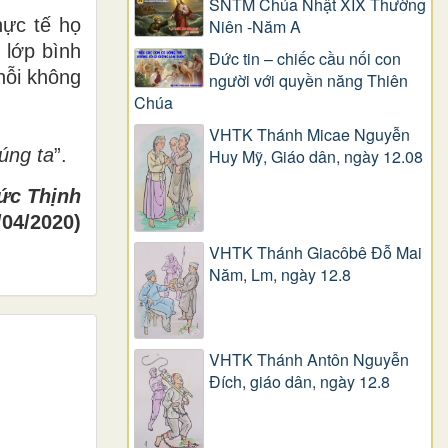
SNTM Chúa Nhật XIX Thường
hực tế họ
Niên -Năm A
 lớp bình
Đức tin – chiếc cầu nối con
nỗi không
người với quyền năng Thiên
Chúa
VHTK Thánh Micae Nguyễn
húng ta
”.
Huy Mỹ, Giáo dân, ngày 12.08
ức Thịnh
/04/2020)
VHTK Thánh Giacôbê Ðỗ Mai
Năm, Lm, ngày 12.8
VHTK Thánh Antôn Nguyễn
Ðích, giáo dân, ngày 12.8