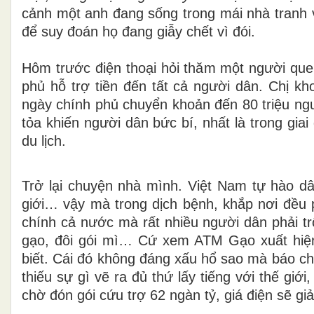
cảnh một anh đang sống trong mái nhà tranh 
để suy đoán họ đang giẫy chết vì đói.
Hôm trước điện thoại hỏi thăm một người que
phủ hỗ trợ tiền đến tất cả người dân. Chị 
ngày chính phủ chuyển khoản đến 80 triệu ngư
tỏa khiến người dân bức bí, nhất là trong giai
du lịch.
Trở lại chuyện nhà mình. Việt Nam tự hào d
giới… vậy mà trong dịch bệnh, khắp nơi đều 
chính cả nước mà rất nhiều người dân phải t
gạo, đôi gói mì… Cứ xem ATM Gạo xuất hiện
biết. Cái đó không đáng xấu hổ sao mà báo c
thiếu sự gì vẽ ra đủ thứ lấy tiếng với thế gi
chờ đón gói cứu trợ 62 ngàn tỷ, giá điện sẽ 