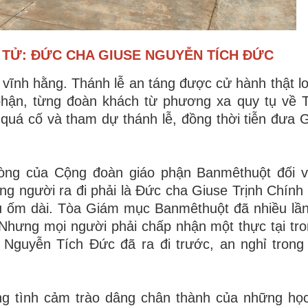
C TỬ: ĐỨC CHA GIUSE NGUYỄN TÍCH ĐỨC
vĩnh hằng. Thánh lễ an táng được cử hành thật lo
 phận, từng đoàn khách từ phương xa quy tụ về
quá cố và tham dự thánh lễ, đồng thời tiễn đưa
lòng của Cộng đoàn giáo phận Banmêthuột đối v
ng người ra đi phải là Đức cha Giuse Trịnh Chính 
âu ốm dài. Tòa Giám mục Banmêthuột đã nhiều lần
Nhưng mọi người phải chấp nhận một thực tại tro
Nguyễn Tích Đức đã ra đi trước, an nghỉ trong
ng tình cảm trào dâng chân thành của những học