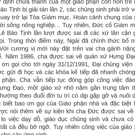
 định chưa thành của một giáo phận còn non trẻ
Tịnh bị giải tán lần 2, các chủng sinh phải trở v
 quay trở lại Tòa Giám mục. Hoàn cảnh chung của x
 đời sống nông nghiệp… Tuy nhiên, Đức cố Giám 
ê Bảo Tịnh lần lượt được sai đi các xứ lân cận 
ọi. Trong thời điểm này, Ngài đã chính thức bổ 
ới cương vị mới này đặt trên vai cha gánh nặn
ể. Năm 1986, cha được sai về quản xứ Hưng Đạo
 ơn gọi cho tới ngày 31/12/1991, Đại chủng viện
ợc gửi đi học và các khóa kế tiếp đã nhanh chón
 phận. Cha vẫn tiếp tục đóng góp công việc đào
Hưng Đạo, một giáo xứ nhỏ nằm gần trung tâm 
 hướng theo đuổi đời tu trì có dịp gặp gỡ và nuôi
 biết bao ơn gọi của Giáo phận nhà và đặc biệt 
ược nói thêm về sự kiện khi cha Đức được sai v
 lo việc dạy dỗ, giáo dục chủng sinh và chưa có
a tất cả đều bỡ ngỡ. Tuy nhiên công việc của giáo
 cho các ứng sinh.