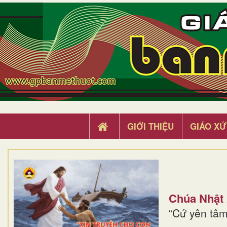
GIỚI THIỆU
GIÁO XỨ
Chúa Nhật
“Cứ yên tâm