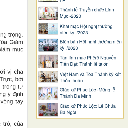
LỄ 1
Thánh lễ Truyền chức Linh
Mục -2023
Khai mạc Hội nghị thường
niên kỳ I/2023
ng trọng.
Biên bản Hội nghị thường niên
 Tòa Giám
kỳ I/2023
 Giám mục
Tân linh mục Phêrô Nguyễn
Tiến Đạt: Thánh lễ tạ ơn
ới vị cha
Việt Nam và Tòa Thánh ký kết
Trực, bởi
Thỏa thuận
 trong tư
Giáo xứ Phúc Lộc -Mừng lễ
ng ý định
Thánh Đa Minh
 vòng tay
Giáo xứ Phúc Lộc: Lễ Chúa
Ba Ngôi
 trò, của