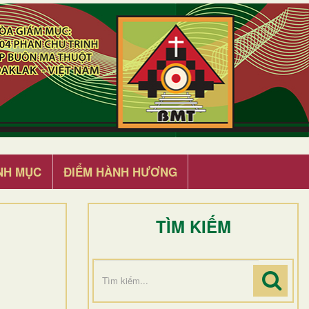
NH MỤC
ĐIỂM HÀNH HƯƠNG
TÌM KIẾM