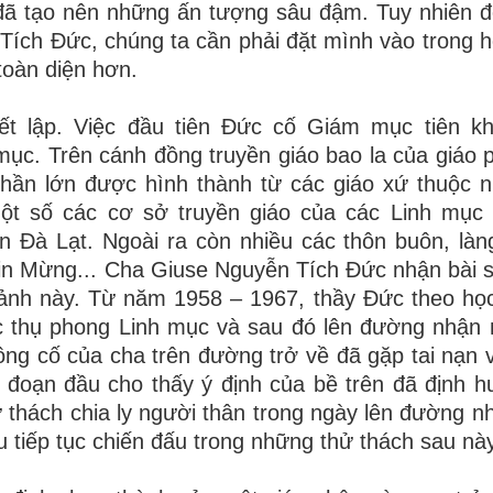
đã tạo nên những ấn tượng sâu đậm. Tuy nhiên đ
ích Đức, chúng ta cần phải đặt mình vào trong 
toàn diện hơn.
t lập. Việc đầu tiên Đức cố
Giám
mục tiên kh
 mục. Trên cánh đồng truyền giáo bao la của giáo
ần lớn được hình thành từ các giáo xứ thuộc n
ột số các cơ sở truyền giáo của các Linh mục 
n Đà Lạt. Ngoài ra còn nhiều các thôn buôn, là
n Mừng... Cha Giuse Nguyễn Tích Đức nhận bài s
ảnh này. Từ năm 1958 – 1967, thầy Đức theo học
c thụ phong Linh mục và sau đó lên đường nhận
 ông cố của cha trên đường trở về đã gặp tai nạn
i đoạn đầu cho thấy ý định của bề trên đã định 
ử thách chia ly người thân trong ngày lên đường n
u tiếp tục chiến đấu trong những thử thách sau này