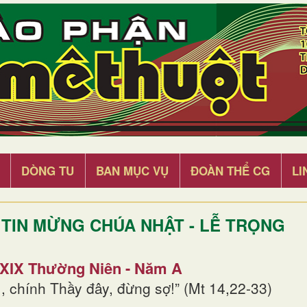
DÒNG TU
BAN MỤC VỤ
ĐOÀN THỂ CG
LI
TIN MỪNG CHÚA NHẬT - LỄ TRỌNG
 XIX Thường Niên - Năm A
, chính Thầy đây, đừng sợ!” (Mt 14,22-33)