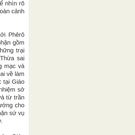
ể nhìn rõ
hoàn cảnh
ởi Phêrô
 phận gồm
hững trại
Thừa sai
ng mạc và
ai về làm
 tại Giáo
 nhiệm sở
và từ trần
hướng cho
hận sứ vụ
.