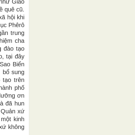
 như Giáo
ề quê cũ.
ã hội khi
mục Phêrô
gần trung
nhiệm cha
g đào tạo
, tại đây
 Sao Biển
g bổ sung
 tạo trên
thành phố
 dưỡng ơn
là đã hun
ề Quản xứ
 một kinh
 xứ không