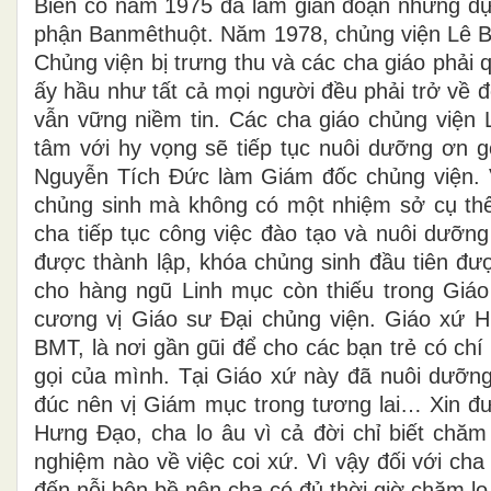
Biến cố năm 1975 đã làm gián đoạn những dự
phận Banmêthuột. Năm 1978, chủng viện Lê Bảo 
Chủng viện bị trưng thu và các cha giáo phải
ấy hầu như tất cả mọi người đều phải trở về
vẫn vững niềm tin. Các cha giáo chủng viện L
tâm với hy vọng sẽ tiếp tục nuôi dưỡng ơn g
Nguyễn Tích Đức làm Giám đốc chủng viện. V
chủng sinh mà không có một nhiệm sở cụ th
cha tiếp tục công việc đào tạo và nuôi dưỡng
được thành lập, khóa chủng sinh đầu tiên đư
cho hàng ngũ Linh mục còn thiếu trong Giáo
cương vị Giáo sư Đại chủng viện. Giáo xứ 
BMT, là nơi gần gũi để cho các bạn trẻ có chí
gọi của mình. Tại Giáo xứ này đã nuôi dưỡng
đúc nên vị Giám mục trong tương lai… Xin đ
Hưng Đạo, cha lo âu vì cả đời chỉ biết chăm
nghiệm nào về việc coi xứ. Vì vậy đối với ch
đến nỗi bộn bề nên cha có đủ thời giờ chăm lo