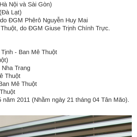
 Hà Nội và Sài Gòn)
(Đà Lạt)
n, do ĐGM Phêrô Nguyễn Huy Mai
 Thuột, do ĐGM Giuse Trịnh Chính Trực
.
 Tịnh - Ban Mê Thuột
ột)
n Nha Trang
ê Thuột
 Ban Mê Thuột
Thuột
05 năm 2011 (Nhằm ngày 21 tháng 04 Tân Mão).