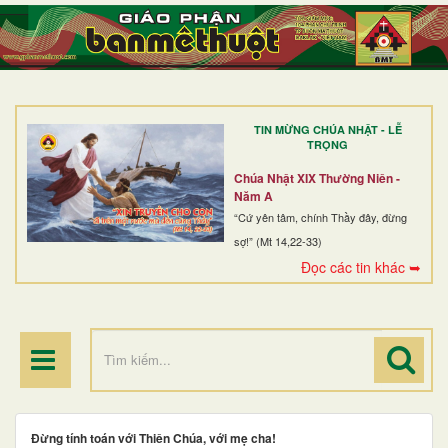
TRANG NHẤT
GIỚI THIỆU
GIÁO XỨ
TIN MỪNG CHÚA NHẬT - LỄ
DÒNG TU
TRỌNG
BAN MỤC VỤ
Chúa Nhật XIX Thường Niên -
Năm A
ĐOÀN THỂ CG
“Cứ yên tâm, chính Thầy đây, đừng
sợ!” (Mt 14,22-33)
LINH MỤC
Đọc các tin khác ➥
ĐIỂM HÀNH HƯƠNG
Đừng tính toán với Thiên Chúa, với mẹ cha!