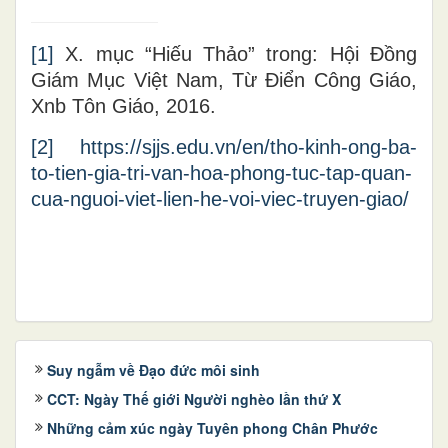
[1]
X. mục “Hiếu Thảo” trong: Hội Đồng
Giám Mục Việt Nam, Từ Điển Công Giáo,
Xnb Tôn Giáo, 2016.
[2]
https://sjjs.edu.vn/en/tho-kinh-ong-ba-
to-tien-gia-tri-van-hoa-phong-tuc-tap-quan-
cua-nguoi-viet-lien-he-voi-viec-truyen-giao/
Suy ngẫm về Đạo đức môi sinh
CCT: Ngày Thế giới Người nghèo lần thứ X
Những cảm xúc ngày Tuyên phong Chân Phước