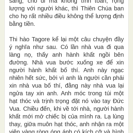
sảng, cho đi mà không tính toán, rộng
lượng với người khác, thì Thiên Chúa ban
cho họ rất nhiều điều không thể lượng định
bằng tiền.
Thi hào Tagore
kể
lại một câu chuyện đầy
ý nghĩa như sau. Có lần nhà vua đi qua
làng nọ, thấy anh hành khất ngồi bên
đường. Nhà vua bước xuống xe để xin
người
hành khất bố thí. Anh này ngạc
nhiên hết sức, bởi vì anh là người cần phải
xin nhà vua bố thí, đằng này nhà vua lại
ngửa tay xin anh. Anh móc trong túi một
hạt thóc và trịnh trọng đặt nó vào tay Đức
Vua. Chiều đến, khi về tới nhà, người hành
khất mới mở chiếc bị của mình ra. Lạ lùng
thay, giữa muôn hạt thóc, anh nhận ra một
viên vàng ròng óng ánh có kích cỡ và hình