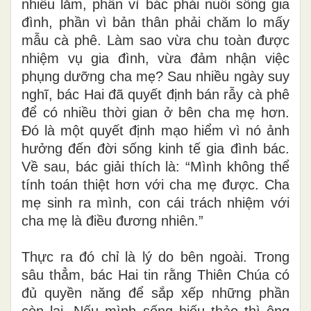
nhiều lắm, phần vì bác phải nuôi sống gia
đình, phần vì bản thân phải chăm lo mấy
mẫu cà phê. Làm sao vừa chu toàn được
nhiệm vụ gia đình, vừa đảm nhận việc
phụng dưỡng cha mẹ? Sau nhiều ngày suy
nghĩ, bác Hai đã quyết định bán rẫy cà phê
để có nhiều thời gian ở bên cha mẹ hơn.
Đó là một quyết định mạo hiểm vì nó ảnh
hưởng đến đời sống kinh tế gia đình bác.
Về sau, bác giải thích là: “Mình không thể
tính toán thiệt hơn với cha mẹ được. Cha
mẹ sinh ra mình, con cái trách nhiệm với
cha mẹ là điều đương nhiên.”
Thực ra đó chỉ là lý do bên ngoài. Trong
sâu thẳm, bác Hai tin rằng Thiên Chúa có
đủ quyền năng để sắp xếp những phần
còn lại. Nếu mình sống hiếu thảo thì ông