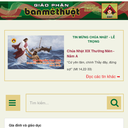
TRANG NHẤT
GIỚI THIỆU
GIÁO XỨ
TIN MỪNG CHÚA NHẬT - LỄ
DÒNG TU
TRỌNG
BAN MỤC VỤ
Chúa Nhật XIX Thường Niên -
Năm A
ĐOÀN THỂ CG
“Cứ yên tâm, chính Thầy đây, đừng
sợ!” (Mt 14,22-33)
LINH MỤC
Đọc các tin khác ➥
ĐIỂM HÀNH HƯƠNG
Gia đình và giáo dục