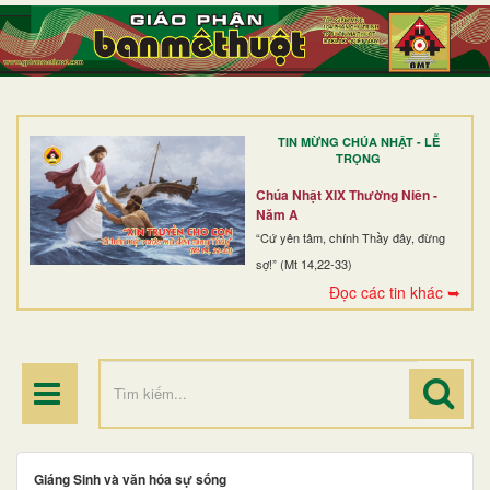
TRANG NHẤT
GIỚI THIỆU
GIÁO XỨ
TIN MỪNG CHÚA NHẬT - LỄ
DÒNG TU
TRỌNG
BAN MỤC VỤ
Chúa Nhật XIX Thường Niên -
Năm A
ĐOÀN THỂ CG
“Cứ yên tâm, chính Thầy đây, đừng
sợ!” (Mt 14,22-33)
LINH MỤC
Đọc các tin khác ➥
ĐIỂM HÀNH HƯƠNG
Giáng Sinh và văn hóa sự sống