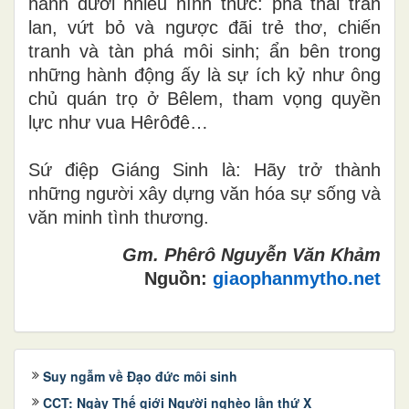
hành dưới nhiều hình thức: phá thai tràn
lan, vứt bỏ và ngược đãi trẻ thơ, chiến
tranh và tàn phá môi sinh; ẩn bên trong
những hành động ấy là sự ích kỷ như ông
chủ quán trọ ở Bêlem, tham vọng quyền
lực như vua Hêrôđê…
Sứ điệp Giáng Sinh là: Hãy trở thành
những người xây dựng văn hóa sự sống và
văn minh tình thương.
Gm. Phêrô Nguyễn Văn Khảm
Nguồn:
giaophanmytho.net
Suy ngẫm về Đạo đức môi sinh
CCT: Ngày Thế giới Người nghèo lần thứ X