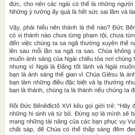
đức, cho nên các ngài có thể là những người
Những ý tưởng ấy quả là hết sức sai lầm và l
Vậy, phải hiểu nên thánh là thế nào? Đức Bên
có vị thánh nào chưa từng phạm tội, chưa từ
đến việc chúng ta sa ngã thường xuyên thế n
lên sau mỗi lần sa ngã ra sao. Chúa không 
muốn ánh sáng của Ngài chiếu tỏa nơi chúng t
nhưng vì Ngài là Đấng tốt lành và Ngài muố
bạn là ánh sáng thế gian vì Chúa Giêsu là án
bạn làm những điều đặc biệt và lạ thường như
bạn là thánh, chúng ta là thánh nếu chúng ta 
Rồi Đức Bênêđictô XVI kêu gọi giới trẻ: “Hãy
những hi sinh và từ bỏ. Đừng sợ là mình sẽ b
mang những tài năng của các bạn phục vụ Vư
chất sáp, để Chúa có thể thắp sáng đêm đe