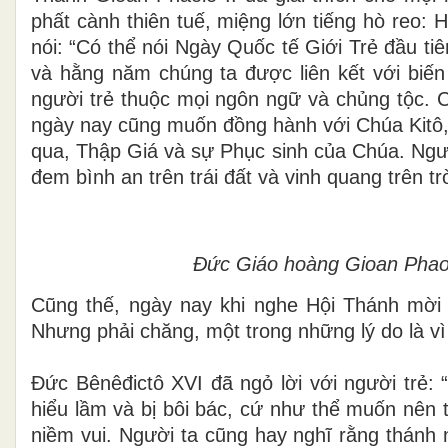
phất cành thiên tuế, miệng lớn tiếng hò reo: H
nói: “Có thể nói Ngày Quốc tế Giới Trẻ đầu tiê
và hằng năm chúng ta được liên kết với biến 
người trẻ thuộc mọi ngôn ngữ và chủng tộc. C
ngày nay cũng muốn đồng hành với Chúa Kitô,
qua, Thập Giá và sự Phục sinh của Chúa. Ngườ
đem bình an trên trái đất và vinh quang trên trờ
Đức Giáo hoàng Gioan Phaolô
Cũng thế, ngày nay khi nghe Hội Thánh mời g
Nhưng phải chăng, một trong những lý do là vì
Đức Bênêđictô XVI đã ngỏ lời với người trẻ:
hiểu lầm và bị bôi bác, cứ như thể muốn nên 
niềm vui. Người ta cũng hay nghĩ rằng thánh 