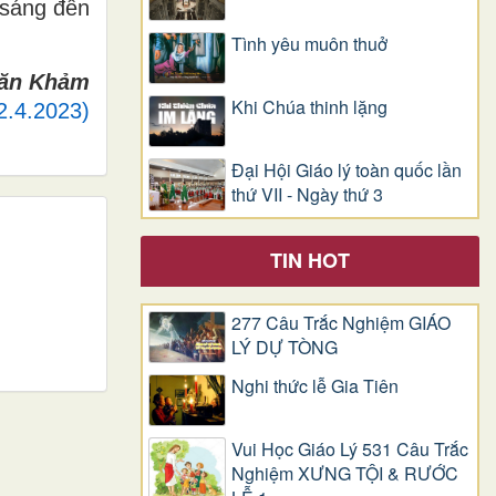
 sáng đến
Tình yêu muôn thuở
Văn Khảm
Khi Chúa thinh lặng
2.4.2023)
Đại Hội Giáo lý toàn quốc lần
thứ VII - Ngày thứ 3
TIN HOT
277 Câu Trắc Nghiệm GIÁO
LÝ DỰ TÒNG
Nghi thức lễ Gia Tiên
Vui Học Giáo Lý 531 Câu Trắc
Nghiệm XƯNG TỘI & RƯỚC