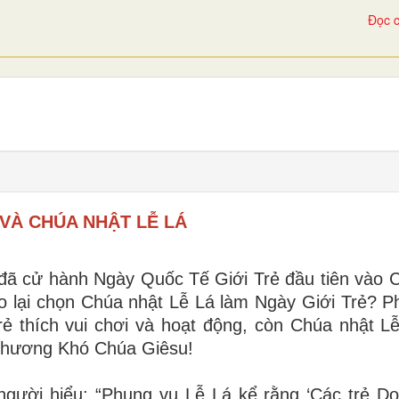
Đọc c
 VÀ CHÚA NHẬT LỄ LÁ
 đã cử hành Ngày Quốc Tế Giới Trẻ đầu tiên vào 
o lại chọn Chúa nhật Lễ Lá làm Ngày Giới Trẻ? P
ẻ thích vui chơi và hoạt động, còn Chúa nhật Lễ 
 Thương Khó Chúa Giêsu!
người hiểu: “Phụng vụ Lễ Lá kể rằng ‘Các trẻ Do