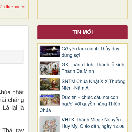
ác tin khác ➥
TIN MỚI
Cứ yên tâm-chính Thầy đây-
đừng sợ!
GX Thánh Linh: Thánh lễ kính
Thánh Đa Minh
SNTM Chúa Nhật XIX Thường
Niên -Năm A
Chúa nhật
Đức tin – chiếc cầu nối con
hải chăng
người với quyền năng Thiên
Lá lại là
Chúa
VHTK Thánh Micae Nguyễn
Huy Mỹ, Giáo dân, ngày 12.08
 Thái tay