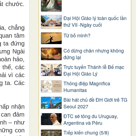
ắt chước.
Đại Hội Giáo lý toàn quốc lần
thứ VII -Ngày cuối
ia, chẳng
Từ bỏ mình?
 quan tâm
g ta đứng
Có dừng chân nhưng không
hưng Ngài
đứng lại
hoàn hảo,
Trực tuyến Thánh lễ Bế mạc
 thế, các
Đại Hội Giáo Lý
ải vì các
g ta. Các
Thông điệp Magnifica
Humanitas
Bài hát chủ đề ĐH Giới trẻ TG
Seoul 2027
chấp nhận
y can đảm
ĐTC sẽ tông du Uruguay,
ình – như
Argentina và Pêru
những con
Tiếp kiến chung (5/8)