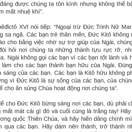
 đáng được chúng ta tôn kính nhưng không thể b
àm mất nhuệ khí”.
êđictô XVI nói tiếp: “Ngoại trừ Đức Trinh Nữ Mar
ng sa ngã. Các bạn trẻ thân mến, Đức Kitô không
ào cho bằng việc nhờ sự trợ giúp của Ngài, chún
đòi hỏi nơi chúng ta những thành tựu rực rỡ, n
a. Ngài không gọi các bạn vì các bạn tốt lành và 
n làm cho các bạn thành bạn hữu của Ngài. Đúng
h sáng của các bạn. Các bạn là Kitô hữu không ph
ng vì Đức Kitô là sự sống của các bạn, của chún
để cho ân sủng Chúa hoạt động nơi chúng ta”.
 để cho Đức Kitô bừng sáng nơi các bạn, dù phải 
ị mất mát cái gì đó và cuối cùng là trắng tay! Hã
ơng quốc Thiên Chúa, và hãy hiến dâng chính m
n qua các bạn. Hãy dám nên thánh, trở thành 