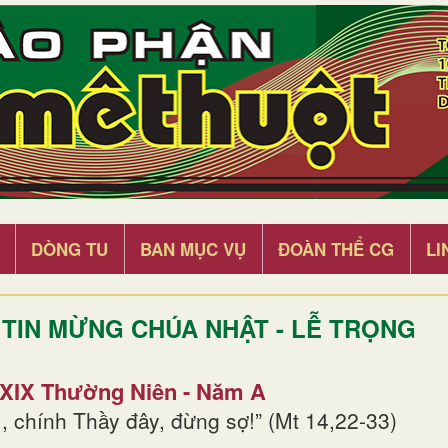
DÒNG TU
BAN MỤC VỤ
ĐOÀN THỂ CG
LI
TIN MỪNG CHÚA NHẬT - LỄ TRỌNG
 XIX Thường Niên - Năm A
, chính Thầy đây, đừng sợ!” (Mt 14,22-33)