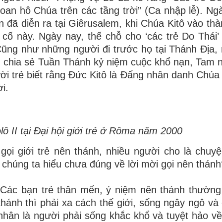
oan hô Chúa trên các tầng trời” (Ca nhập lễ). Ngài
n đã diễn ra tại Giêrusalem, khi Chúa Kitô vào thà
cố này. Ngày nay, thế chỗ cho ‘các trẻ Do Thái’
ũng như những người đi trước họ tại Thánh Địa, 
 chia sẻ Tuần Thánh kỷ niệm cuộc khổ nạn, Tam 
i trẻ biết rằng Đức Kitô là Đấng nhân danh Chúa
i.
 II tại Đại hội giới trẻ ở Rôma năm 2000
ọi giới trẻ nên thánh, nhiều người cho là chuyệ
 chúng ta hiểu chưa đúng về lời mời gọi nên thánh
 “Các bạn trẻ thân mến, ý niệm nên thánh thường
thánh thì phải xa cách thế giới, sống ngây ngô và
nhân là người phải sống khắc khổ và tuyệt hảo v