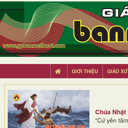
GIỚI THIỆU
GIÁO XỨ
Chúa Nhật
“Cứ yên tâm