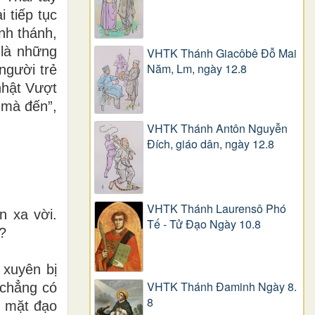
 tiếp tục
nh thánh,
 là những
VHTK Thánh Giacôbê Ðỗ Mai
Năm, Lm, ngày 12.8
người trẻ
nhật Vượt
 mà đến”,
VHTK Thánh Antôn Nguyễn
Ðích, giáo dân, ngày 12.8
VHTK Thánh Laurensô Phó
n xa vời.
Tế - Tử Đạo Ngày 10.8
?
 xuyên bị
VHTK Thánh Đaminh Ngày 8.
 chẳng có
8
ề mặt đạo