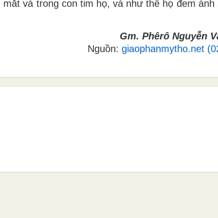
nh mắt và trong con tim họ, và như thế họ đem ánh
Gm. Phêrô Nguyễn 
Nguồn:
giaophanmytho.net (0