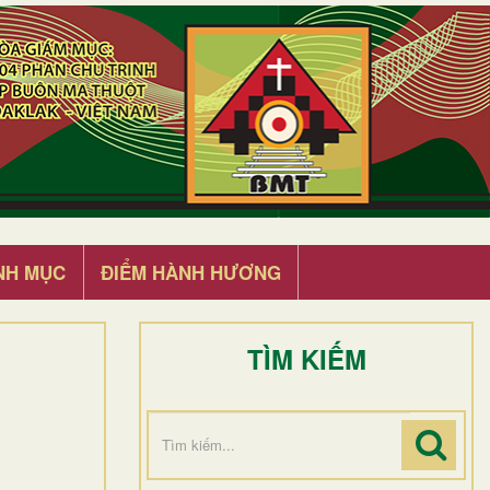
NH MỤC
ĐIỂM HÀNH HƯƠNG
TÌM KIẾM