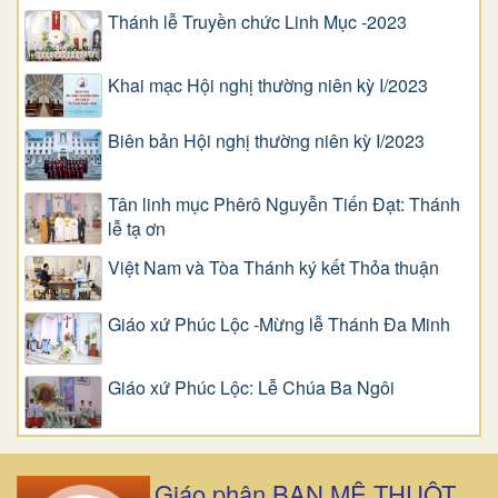
Thánh lễ Truyền chức Linh Mục -2023
Khai mạc Hội nghị thường niên kỳ I/2023
Biên bản Hội nghị thường niên kỳ I/2023
Tân linh mục Phêrô Nguyễn Tiến Đạt: Thánh
lễ tạ ơn
Việt Nam và Tòa Thánh ký kết Thỏa thuận
Giáo xứ Phúc Lộc -Mừng lễ Thánh Đa Minh
Giáo xứ Phúc Lộc: Lễ Chúa Ba Ngôi
Giáo phận BAN MÊ THUỘT