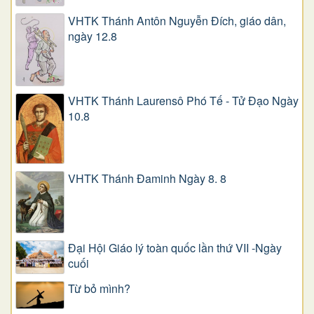
VHTK Thánh Antôn Nguyễn Ðích, giáo dân,
ngày 12.8
VHTK Thánh Laurensô Phó Tế - Tử Đạo Ngày
10.8
VHTK Thánh Đaminh Ngày 8. 8
Đại Hội Giáo lý toàn quốc lần thứ VII -Ngày
cuối
Từ bỏ mình?