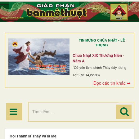
TRANG NHẤT
GIỚI THIỆU
GIÁO XỨ
TIN MỪNG CHÚA NHẬT - LỄ
DÒNG TU
TRỌNG
BAN MỤC VỤ
Chúa Nhật XIX Thường Niên -
Năm A
ĐOÀN THỂ CG
“Cứ yên tâm, chính Thầy đây, đừng
sợ!” (Mt 14,22-33)
LINH MỤC
Đọc các tin khác ➥
ĐIỂM HÀNH HƯƠNG
Hội Thánh là Thầy và là Mẹ