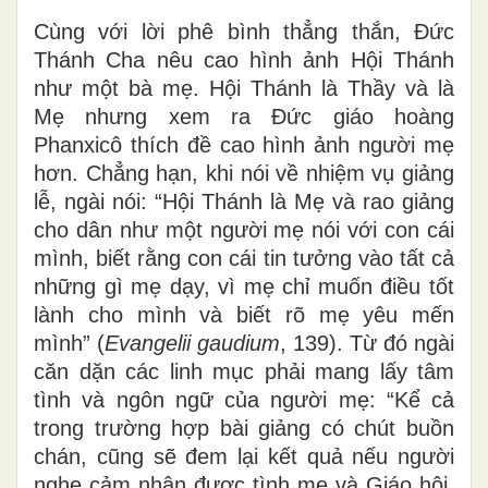
Cùng với lời phê bình thẳng thắn, Đức
Thánh Cha nêu cao hình ảnh Hội Thánh
như một bà mẹ. Hội Thánh là Thầy và là
Mẹ nhưng xem ra Đức giáo hoàng
Phanxicô thích đề cao hình ảnh người mẹ
hơn. Chẳng hạn, khi nói về nhiệm vụ giảng
lễ, ngài nói: “Hội Thánh là Mẹ và rao giảng
cho dân như một người mẹ nói với con cái
mình, biết rằng con cái tin tưởng vào tất cả
những gì mẹ dạy, vì mẹ chỉ muốn điều tốt
lành cho mình và biết rõ mẹ yêu mến
mình” (
Evangelii gaudium
, 139). Từ đó ngài
căn dặn các linh mục phải mang lấy tâm
tình và ngôn ngữ của người mẹ: “Kể cả
trong trường hợp bài giảng có chút buồn
chán, cũng sẽ đem lại kết quả nếu người
nghe cảm nhận được tình mẹ và Giáo hội,