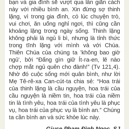
bạn và gia đình sẽ vượt qua lần giãn cách
này với nhiều bình an. Xin đừng sợ thinh
lặng, vì trong gia đình, có lúc chuyện trò,
vui chơi, ăn uống nghỉ ngơi, thì cũng cần
khoảng lặng trong ngày sống. Thinh lặng
không phải là ngủ li bì, nhưng là tỉnh thức
trong tĩnh lặng với mình và với Chúa.
Thiên Chúa của chúng ta 'không bao giờ
ngủ', bởi “Đấng gìn giữ Ít-ra-en, lẽ nào
chợp mắt ngủ quên cho đành!” (Tv 121,4).
Nhờ đó cuộc sống mới quân bình, như lời
Mẹ Tê-rê-xa Can-cút-ta chia sẻ: “Hoa trái
của thinh lặng là cầu nguyện, hoa trái của
cầu nguyện là niềm tin, hoa trái của niềm
tin là tình yêu, hoa trái của tình yêu là phục
vụ, hoa trái của phục vụ là bình an.” Chúng
ta cần bình an và sức khỏe lúc này.
Giuse Phạm Đình Ngọc, SJ