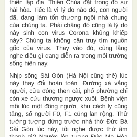
thiên lập địa, Thiên Chúa đặt trong đó sự
hài hòa. Tiếc là vì lý do nào đó, con người
đã, đang làm tổn thương ngôi nhà chung
của chúng ta. Phải chăng đó cũng là lý do
nảy sinh con virus Corona khủng khiếp
này? Chúng ta không cần truy tìm nguồn
gốc của virus. Thay vào đó, cùng lắng
nghe điều gì đang diễn ra trong môi trường
sống hiện nay.
Nhịp sống Sài Gòn (Hà Nội cũng thế) lúc
này thay đổi hoàn toàn. Đường xá vắng
người, cửa đóng then cài, phố phường chỉ
còn xe cứu thương ngược xuôi. Bệnh viện
mỗi lúc một đông người, khu cách ly cũng
tăng, số người F0, F1 cũng lan rộng. Thử
tưởng tượng đứng trước nhà thờ Đức Bà
Sài Gòn lúc này, tôi nghe được thứ âm
thanh gì? Ngước lên tượng Đức Mẹ Hòa