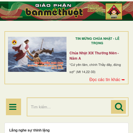
TRANG NHẤT
GIỚI THIỆU
GIÁO XỨ
TIN MỪNG CHÚA NHẬT - LỄ
DÒNG TU
TRỌNG
BAN MỤC VỤ
Chúa Nhật XIX Thường Niên -
Năm A
ĐOÀN THỂ CG
“Cứ yên tâm, chính Thầy đây, đừng
sợ!” (Mt 14,22-33)
LINH MỤC
Đọc các tin khác ➥
ĐIỂM HÀNH HƯƠNG
Lắng nghe sự thinh lặng