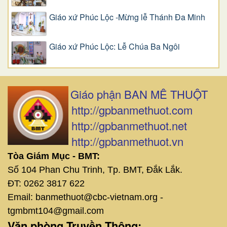
Giáo xứ Phúc Lộc -Mừng lễ Thánh Đa Minh
Giáo xứ Phúc Lộc: Lễ Chúa Ba Ngôi
Giáo phận BAN MÊ THUỘT
http://gpbanmethuot.com
http://gpbanmethuot.net
http://gpbanmethuot.vn
Tòa Giám Mục - BMT:
Số 104 Phan Chu Trinh, Tp. BMT, Đắk Lắk.
ĐT: 0262 3817 622
Email: banmethuot@cbc-vietnam.org -
tgmbmt104@gmail.com
Văn phòng Truyền Thông: