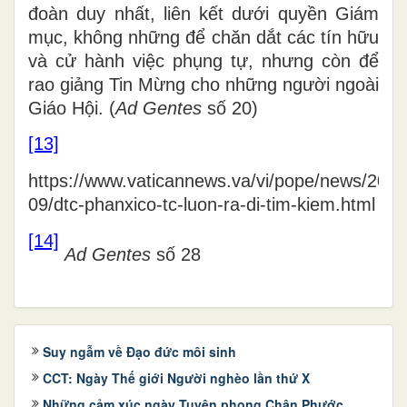
đoàn duy nhất, liên kết dưới quyền Giám
mục, không những để chăn dắt các tín hữu
và cử hành việc phụng tự, nhưng còn để
rao giảng Tin Mừng cho những người ngoài
Giáo Hội. (
Ad Gentes
số 20)
[13]
https://www.vaticannews.va/vi/pope/news/2020
09/dtc-phanxico-tc-luon-ra-di-tim-kiem.html
[14]
Ad Gentes
số 28
Suy ngẫm về Đạo đức môi sinh
CCT: Ngày Thế giới Người nghèo lần thứ X
Những cảm xúc ngày Tuyên phong Chân Phước