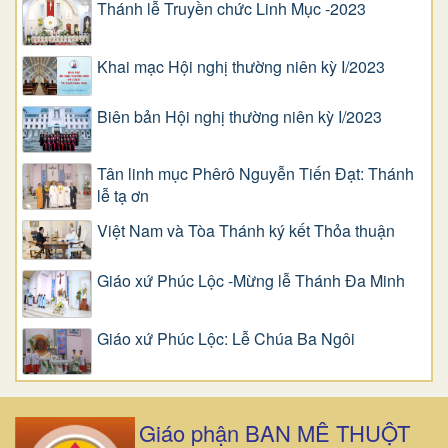
Thánh lễ Truyền chức Linh Mục -2023
Khai mạc Hội nghị thường niên kỳ I/2023
Biên bản Hội nghị thường niên kỳ I/2023
Tân linh mục Phêrô Nguyễn Tiến Đạt: Thánh
lễ tạ ơn
Việt Nam và Tòa Thánh ký kết Thỏa thuận
Giáo xứ Phúc Lộc -Mừng lễ Thánh Đa Minh
Giáo xứ Phúc Lộc: Lễ Chúa Ba Ngôi
Giáo phận BAN MÊ THUỘT