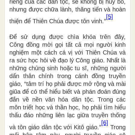
riêng của các dân tộc, sẽ không bị hủy bỏ,
nhưng được chữa lành, thăng tiến và hoàn
[5]
thiện để Thiên Chúa được tôn vinh.”
Để sử dụng được chìa khóa trên đây,
Công đồng mời gọi tất cả mọi người kinh
nghiệm một cách cá vị với Thiên Chúa và
ra sức học hỏi về đạo lý Công giáo. Nhất là
những chủng sinh hoặc tu sĩ, những người
dấn thân chính trong cánh đồng truyền
giáo, “tâm trí họ phải được mở rộng và mài
giũa để có thể hiểu biết và phán đoán đúng
đắn về nền văn hóa dân tộc. Trong các
môn triết học và thần học, họ phải tìm hiểu
thấu đáo những liên lạc giữa truyền thống
[6]
và tôn giáo dân tộc với Kitô giáo.”
Trong
mối bận tâm này, người truyền giáo sẽ