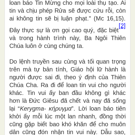
loan báo Tin Mừng cho mọi loài thụ tạo. Ai
tin và chịu phép Rửa sẽ được cứu rỗi, còn
ai không tin sẽ bị luận phạt.” (Mc 16,15).
[2]
Đây thực sự là ơn gọi cao quý, đặc biệt
và trong hành trình này, Ba Ngôi Thiên
Chúa luôn ở cùng chúng ta.
Do lệnh truyền sau cùng và tối quan trọng
trên mà tự bản tính, Giáo hội lữ hành là
người được sai đi, theo ý định của Thiên
Chúa Cha. Ra đi để loan tin vui cho người
khác. Tin vui ấy ban đầu không gì khác
hơn là Đức Giêsu đã chết và nay đã sống
lại “
Kerygma- κήρυγμα
”. Lời loan báo tiên
khởi ấy mỗi lúc một lan nhanh, đồng thời
cũng gặp biết bao khó khăn để cho muôn
dân cũng đón nhận tin vui này. Dẫu sao,