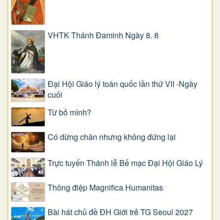
VHTK Thánh Đaminh Ngày 8. 8
Đại Hội Giáo lý toàn quốc lần thứ VII -Ngày
cuối
Từ bỏ mình?
Có dừng chân nhưng không đứng lại
Trực tuyến Thánh lễ Bế mạc Đại Hội Giáo Lý
Thông điệp Magnifica Humanitas
Bài hát chủ đề ĐH Giới trẻ TG Seoul 2027