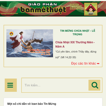
TRANG NHẤT
GIỚI THIỆU
GIÁO XỨ
TIN MỪNG CHÚA NHẬT - LỄ
DÒNG TU
TRỌNG
BAN MỤC VỤ
Chúa Nhật XIX Thường Niên -
Năm A
ĐOÀN THỂ CG
“Cứ yên tâm, chính Thầy đây, đừng
sợ!” (Mt 14,22-33)
LINH MỤC
Đọc các tin khác ➥
ĐIỂM HÀNH HƯƠNG
Một số chỉ dẫn về loan báo Tin Mừng