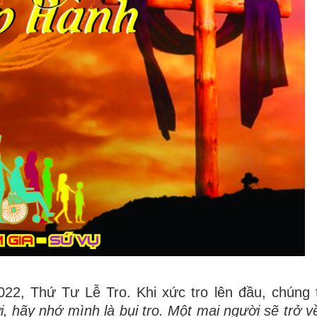
022,
Thứ Tư Lễ Tro
. Khi xức tro lên đầu,
chúng 
, hãy nhớ mình là bụi tro. Một mai người sẽ trở về