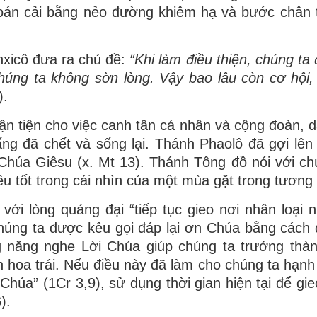
án cải bằng nẻo đường khiêm hạ
và bước chân 
xicô đưa ra chủ đề:
“Khi làm điều thiện, chúng ta
húng ta không sờn lòng. Vậy bao lâu còn cơ hội,
).
ận tiện cho việc canh tân cá nhân và cộng đoàn, 
ng đã chết và sống lại. Thánh Phaolô đã gợi lên
 Chúa Giêsu (x. Mt 13). Thánh Tông đồ nói với ch
ều tốt trong cái nhìn của một mùa gặt trong tương l
 với lòng quảng đại “tiếp tục gieo nơi nhân loại 
y chúng ta được kêu gọi đáp lại ơn Chúa bằng cách
ng năng nghe Lời Chúa giúp chúng ta trưởng thà
 hoa trái. Nếu điều này đã làm cho chúng ta hạnh 
Chúa” (1Cr 3,9), sử dụng thời gian hiện tại để gie
).