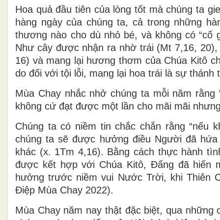
Hoa quả đầu tiên của lòng tốt mà chúng ta gi
hàng ngày của chúng ta, cả trong những hà
thương nào cho dù nhỏ bé, và không có “cố gắ
Như cây được nhận ra nhờ trái (Mt 7,16, 20),
16) và mang lại hương thơm của Chúa Kitô cho
do đối với tội lỗi, mang lại hoa trái là sự thánh
Mùa Chay nhắc nhở chúng ta mỗi năm rằng “Đi
không cứ đạt được một lần cho mãi mãi nhưng ph
Chúng ta có niềm tin chắc chắn rằng “nếu kh
chúng ta sẽ được hưởng điều Người đã hứa 
khác (x. 1Tm 4,16). Bằng cách thực hành tìn
được kết hợp với Chúa Kitô, Đấng đã hiến 
hưởng trước niềm vui Nước Trời, khi Thiên Ch
Điệp Mùa Chay 2022).
Mùa Chay năm nay thật đặc biệt, qua những c