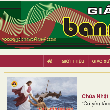
GIỚI THIỆU
GIÁO XỨ
Chúa Nhật
“Cứ yên tâm