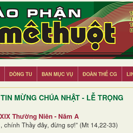
DÒNG TU
BAN MỤC VỤ
ĐOÀN THỂ CG
LI
TIN MỪNG CHÚA NHẬT - LỄ TRỌNG
 XIX Thường Niên - Năm A
, chính Thầy đây, đừng sợ!” (Mt 14,22-33)