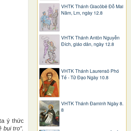
VHTK Thánh Giacôbê Ðỗ Mai
Năm, Lm, ngày 12.8
VHTK Thánh Antôn Nguyễn
Ðích, giáo dân, ngày 12.8
VHTK Thánh Laurensô Phó
Tế - Tử Đạo Ngày 10.8
VHTK Thánh Đaminh Ngày 8.
8
ta
ý thức
 bụi tro
”.