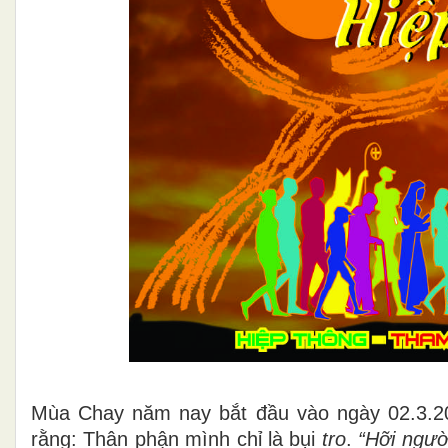
Mùa Chay
năm nay
bắt đầu vào
ngày 02.3.2
rằng: Thân phận mình chỉ là bụi
tro
.
“
Hỡi người