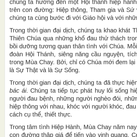
chúng ta hướng đến một Hội thánh hiệp hành. 
trên con đường: Hiệp thông, Tham gia và Sứ
chúng ta cùng bước đi với Giáo hội và với nh
Trong thời gian đại dịch, chúng ta khao khát
Thiên Chúa qua những khổ đau thử thách tron
bồi dưỡng tương quan thân tình với Chúa. Mỗ
đoàn Hội Thánh, siêng năng cầu nguyện
,
tíc
trong Mùa Chay. Bởi, chỉ có Chúa mới đem lại 
là Sự Thật và là Sự Sống.
Trong thời gian đại dịch, chúng ta đã thực hi
bác ái
. Chúng ta tiếp tục phát huy lối sống h
người đau bệnh, những người nghèo đói, những
hiệp thông với nhau, khóc với người khóc, đa
cách cụ thể, thiết thực.
Trong tâm tình Hiệp Hành, Mùa Chay năm nay,
con đường thập giá để tiến vào vinh quang. 