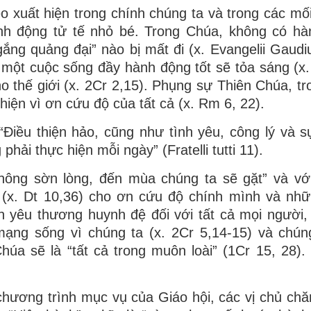
eo xuất hiện trong chính chúng ta và trong các mố
nh động tử tế nhỏ bé. Trong Chúa, không có hà
ng quảng đại” nào bị mất đi (x. Evangelii Gaudi
 một cuộc sống đầy hành động tốt sẽ tỏa sáng (x.
 thế giới (x. 2Cr 2,15). Phụng sự Thiên Chúa, tr
 thiện vì ơn cứu độ của tất cả (x. Rm 6, 22).
ều thiện hảo, cũng như tình yêu, công lý và sự
ải thực hiện mỗi ngày” (Fratelli tutti 11).
ông sờn lòng, đến mùa chúng ta sẽ gặt” và với 
(x. Dt 10,36) cho ơn cứu độ chính mình và nh
h yêu thương huynh đệ đối với tất cả mọi người,
mạng sống vì chúng ta (x. 2Cr 5,14-15) và chú
úa sẽ là “tất cả trong muôn loài” (1Cr 15, 28). 
hương trình mục vụ của Giáo hội, các vị chủ chă