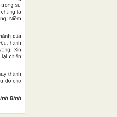
 trong sự
 chúng ta
ọng, Niềm
thánh của
yêu, hạnh
vọng. Xin
lại chiến
hay thánh
ứu độ cho
ình Bình