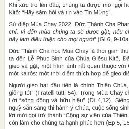
Khi xức tro lên đầu,
chúng ta
được mời gọi
ho
Kitô
: “Hãy sám hối và tin vào Tin Mừng”.
Sứ điệp Mùa Chay 2022, Đức Thánh Cha Phan
chí, vì đến mùa chúng ta sẽ được gặt, nếu c
hãy làm điều thiện cho mọi người”
(Gl 6, 9-10a
Đức Thánh Cha nói: Mùa Chay là thời gian thu
ta đến Lễ Phục Sinh của Chúa Giêsu Kitô, Đấ
gieo và gặt, một hình ảnh rất quen thuộc với
một kairós: một thời điểm thích hợp để gieo đi
Người gieo hạt đầu tiên là chính Thiên Chúa,
giống tốt” (Fratelli tutti 54). Trong Mùa Cha
Lời “sống động và hữu hiệu” (Dt 4,12). Siê
nguỳ sẵn sàng thi hành ý Chúa, cuộc sống sinh
lời mời gọi trở thành “Cộng sự viên của Thiên 
còn làm cho chúng ta hạnh phúc hơn (Ep 5, 16