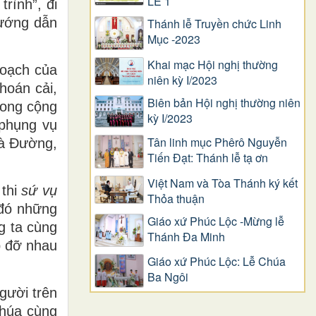
LỄ 1
rình”, đi
hướng dẫn
Thánh lễ Truyền chức Linh
Mục -2023
Khai mạc Hội nghị thường
hoạch của
niên kỳ I/2023
hoán cải,
Biên bản Hội nghị thường niên
rong cộng
kỳ I/2023
phụng vụ
Tân linh mục Phêrô Nguyễn
là Đường,
Tiến Đạt: Thánh lễ tạ ơn
Việt Nam và Tòa Thánh ký kết
 thi
sứ vụ
Thỏa thuận
 đó những
Giáo xứ Phúc Lộc -Mừng lễ
g ta cùng
Thánh Đa Minh
p đỡ nhau
Giáo xứ Phúc Lộc: Lễ Chúa
Ba Ngôi
gười trên
Chúa cùng