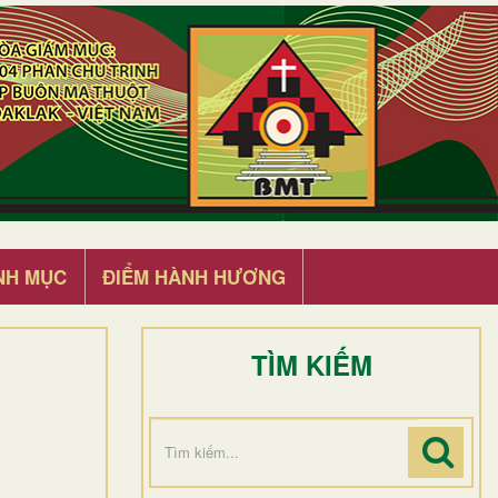
NH MỤC
ĐIỂM HÀNH HƯƠNG
TÌM KIẾM