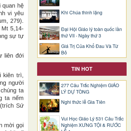
i quan hệ
Khi Chúa thinh lặng
nh vi yêu
um, 279).
 Mt 5,14-
Đại Hội Giáo lý toàn quốc lần
thứ VII - Ngày thứ 3
ong sự tự
Giá Trị Của Khổ Ðau Và Từ
Bỏ
 liên đới
TIN HOT
kiên trì,
ững người
277 Câu Trắc Nghiệm GIÁO
 chúng ta
LÝ DỰ TÒNG
ng ta nếm
Nghi thức lễ Gia Tiên
(trích Sứ
Vui Học Giáo Lý 531 Câu Trắc
Nghiệm XƯNG TỘI & RƯỚC
n mời gọi