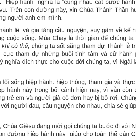
“Hiệp hành” nghĩa là “cùng nhau cất bước hành t
 vụ. Trên con đường này, xin Chúa Thánh Thần 
ững người anh em mình.
 Thánh lễ, và gia tăng cầu nguyện, suy gẫm về kế 
g cuộc sống. Mùa Chay là thời gian để chúng ta 
i
khi có thể,
chúng ta
sốt sắng tham dự Thánh lễ t
h cực tham dự những buổi tĩnh tâm và cử hành 
ý nghĩa đích thực cho cuộc đời chúng ta, vì Ngài 
ện
lối sống hiệp hành
: hiệp thông, tham gia và thực
iệp hành này trong bối cảnh hiện nay, vì vẫn còn
 trẻ em và người già cô đơn hay bị bỏ rơi. Chún
u với người đau, cầu nguyện cho nhau, chia sẻ giú
 Chúa Giêsu đang mời gọi chúng ta bước đi với N
Con đường hiệp hành này “giúp cho toàn thể dân 