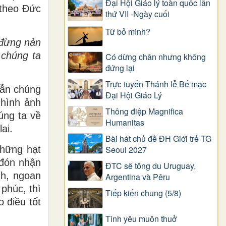
Đại Hội Giáo lý toàn quốc lần
theo Đức
thứ VII -Ngày cuối
Từ bỏ mình?
 đừng nản
 chúng ta
Có dừng chân nhưng không
đứng lại
Trực tuyến Thánh lễ Bế mạc
dẫn chúng
Đại Hội Giáo Lý
 hình ảnh
Thông điệp Magnifica
úng ta về
Humanitas
ai.
Bài hát chủ đề ĐH Giới trẻ TG
những hạt
Seoul 2027
 đón nhận
ĐTC sẽ tông du Uruguay,
nh, ngoan
Argentina và Pêru
phúc, thì
Tiếp kiến chung (5/8)
o điều tốt
Tình yêu muôn thuở