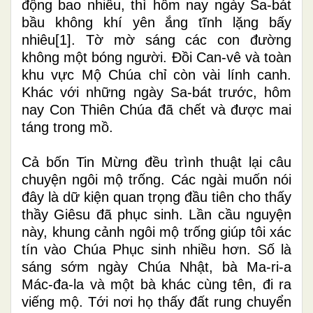
động bao nhiêu, thì hôm nay ngày Sa-bát
bầu không khí yên ắng tĩnh lặng bấy
nhiêu
[1]
. Tờ mờ sáng các con đường
không một bóng người. Đồi Can-vê và toàn
khu vực Mộ Chúa chỉ còn vài lính canh.
Khác v
ớ
i những ngày Sa-bát trước, hôm
nay Con Thiên Chúa đã chết và được mai
táng trong mồ.
Cả bốn Tin Mừng đều trình thuật lại câu
chuyện ngôi mộ trống. Các ngài muốn nói
đây là dữ kiện quan trọng đầu tiên cho thấy
thầy Giêsu đã phục sinh. Lần cầu nguyện
này, khung cảnh ngôi mộ trống giúp tôi xác
tín vào Chúa Phục sinh nhiều hơn. Số là
sáng sớm ngày Chúa Nhật, bà Ma-ri-a
Mác-đa-la và một bà khác cùng tên, đi ra
viếng mộ. Tới nơi họ thấy đất rung chuyển