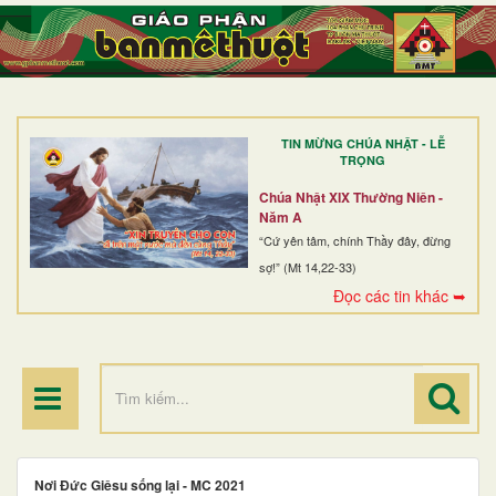
TRANG NHẤT
GIỚI THIỆU
GIÁO XỨ
TIN MỪNG CHÚA NHẬT - LỄ
DÒNG TU
TRỌNG
BAN MỤC VỤ
Chúa Nhật XIX Thường Niên -
Năm A
ĐOÀN THỂ CG
“Cứ yên tâm, chính Thầy đây, đừng
sợ!” (Mt 14,22-33)
LINH MỤC
Đọc các tin khác ➥
ĐIỂM HÀNH HƯƠNG
Nơi Đức Giêsu sống lại - MC 2021