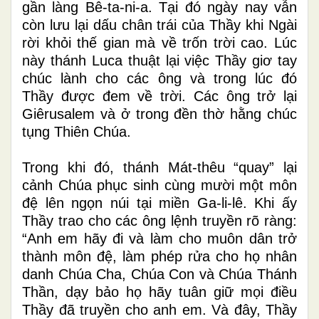
gần làng Bê-ta-ni-a. Tại đó ngày nay vẫn
còn lưu lại dấu chân trái của Thầy khi Ngài
rời khỏi thế gian mà về trốn trời cao. Lúc
này thánh Luca thuật lại việc Thầy giơ tay
chúc lành cho các ông và trong lúc đó
Thầy được đem về trời. Các ông trở lại
Giêrusalem và ở trong đền thờ hằng chúc
tụng Thiên Chúa.
Trong khi đó, thánh Mát-thêu “quay” lại
cảnh Chúa phục sinh cùng mười một môn
đệ lên ngọn núi tại miền Ga-li-lê. Khi ấy
Thầy trao cho các ông lệnh truyền rõ ràng:
“Anh em hãy đi và làm cho muôn dân trở
thành môn đệ, làm phép rửa cho họ nhân
danh Chúa Cha, Chúa Con và Chúa Thánh
Thần, dạy bảo họ hãy tuân giữ mọi điều
Thầy đã truyền cho anh em. Và đây, Thầy