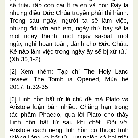
sê triệu tập con cái Ít-ra-en và nói: Đây là
những điều Đức Chúa truyền phải thi hành:
Trong sáu ngày, người ta sẽ làm việc,
nhưng đối với anh em, ngày thứ bảy sẽ là
một ngày thánh, một ngày sa-bát, một
ngày nghỉ hoàn toàn, dành cho Đức Chúa.
Kẻ nào làm việc trong ngày ấy sẽ bị xử tử.”
(Xh 35,1-2).
[2]
Xem thêm: Tạp chí The Holy Land
review: The Tomb is Opened, Mùa hè
2017, tr.32-35
[3]
Linh hồn bất tử là chủ đề mà Plato và
Aristole luận bàn nhiều. Chẳng hạn trong
tác phẩm Phaedo, qua lời Plato cho thấy
Linh hồn bất tử sau khi chết. Đối với
Aristole
cách riêng linh hồn có thuộc tính
thiêng liêng và bất tử. Tuy nhiên cả hai triết