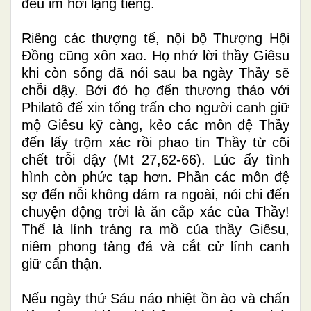
đều im hơi lặng tiếng.
Riêng các thượng tế, nội bộ Thượng Hội
Đồng cũng xôn xao. Họ nhớ lời thầy Giêsu
khi còn sống đã nói sau ba ngày Thầy sẽ
chỗi dậy. Bởi đó họ đến thương thảo với
Philatô để xin tổng trấn cho người canh giữ
mộ Giêsu kỹ càng, kẻo các môn đệ Thầy
đến lấy trộm xác rồi phao tin Thầy từ cõi
chết trỗi dậy (Mt 27,62-66). Lúc ấy tình
hình còn phức tạp hơn. Phần các môn đệ
sợ đến nỗi không dám ra ngoài, nói chi đến
chuyện động trời là ăn cắp xác của Thầy!
Thế là lính tráng ra mồ của thầy Giêsu,
niêm phong tảng đá và cắt cử lính canh
giữ cẩn thận.
Nếu ngày thứ Sáu náo nhiệt ồn ào và chấn