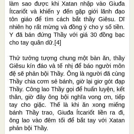
làm sao được khi Xatan nhập vào Giuđa
Ítcariốt và khiến y đến gặp giới lãnh đạo
tôn giáo để tìm cách bắt thầy Giêsu. Dĩ
nhiên họ rất mừng và đồng ý cho y số tiền.
Y đã bán đứng Thầy với giá 30 đồng bạc
cho tay quân dữ.
[4]
Thử tưởng tượng chung một bàn ăn, thầy
Giêsu kín đáo và tế nhị để báo người môn
đệ sẽ phản bội Thầy. Ông là người đã cùng
Thầy chia cơm sẻ bánh, giờ lại giơ gót đạp
Thầy. Công lao Thầy gọi để huấn luyện, kết
thân, giờ đây ông bội nghĩa vong ơn, tiếp
tay cho giặc. Thế là khi ăn xong miếng
bánh Thầy trao, Giuđa Ítcariốt liền ra đi,
ông lao vào đêm tối để bắt tay với Xatan
phản bội Thầy.