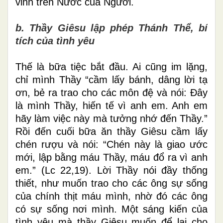
vinh trên Nước của Người.
b. Thầy Giêsu lập phép Thánh Thể, bí
tích của tình yêu
Thế là bữa tiệc bắt đầu. Ai cũng im lặng,
chỉ mình Thầy “cầm lấy bánh, dâng lời tạ
ơn, bẻ ra trao cho các môn đệ và nói: Đây
là mình Thầy, hiến tế vì anh em. Anh em
hãy làm việc này mà tưởng nhớ đến Thầy.”
Rồi đến cuối bữa ăn thầy Giêsu cầm lấy
chén rượu và nói: “Chén này là giao ước
mới, lập bằng máu Thầy, máu đổ ra vì anh
em.” (Lc 22,19). Lời Thầy nói đầy thống
thiết, như muốn trao cho các ông sự sống
của chính thịt máu mình, nhờ đó các ông
có sự sống nơi mình. Một sáng kiến của
tình yêu mà thầy Giêsu muốn để lại cho