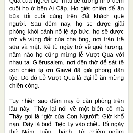
Qua của người Do Thái để tưởng nhớ đêm
cuối họ ở bên Ai Cập. Họ giết chiên để ăn
bữa tối cuối cùng trên đất khách quê
người. Sau đêm nay, họ sẽ được giải
phóng khỏi cảnh nô lệ áp bức, họ sẽ được
trở về vùng đất của cha ông, nơi tràn trề
sữa và mật. Kể từ ngày trở về quê hương,
năm nào họ cũng mừng lễ Vượt Qua với
nhau tại Giêrusalem, nơi đền thờ để sát tế
con chiên tạ ơn Giavê đã giải phóng dân
tộc. Do đó Lễ Vượt Qua là đại lễ ăn mừng
chiến công.
Tuy nhiên sao đêm nay ở căn phòng trên
lầu này, Thầy lại nói về một biến cố mà
Thầy gọi là “giờ của Con Người”: Giờ khổ
nạn. Đây là buổi Tiệc Ly vào chiều tối ngày
thứ Năm Tuần Thánh. Tôi chiêm ngắm