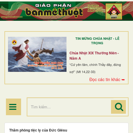
TRANG NHẤT
GIỚI THIỆU
GIÁO XỨ
TIN MỪNG CHÚA NHẬT - LỄ
DÒNG TU
TRỌNG
BAN MỤC VỤ
Chúa Nhật XIX Thường Niên -
Năm A
ĐOÀN THỂ CG
“Cứ yên tâm, chính Thầy đây, đừng
sợ!” (Mt 14,22-33)
LINH MỤC
Đọc các tin khác ➥
ĐIỂM HÀNH HƯƠNG
Thăm phòng tiệc ly của Đức Giêsu