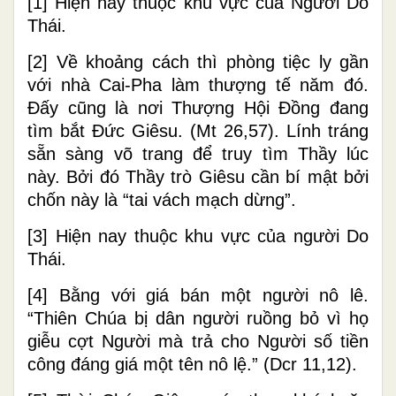
[1]
Hiện nay thuộc khu vực của Người Do
Thái.
[2]
Về khoảng cách thì phòng tiệc ly gần
với nhà Cai-Pha làm thượng tế năm đó.
Đấy cũng là nơi Thượng Hội Đồng đang
tìm bắt Đức Giêsu. (Mt 26,57). Lính tráng
sẵn sàng võ trang để truy tìm Thầy lúc
này. Bởi đó Thầy trò Giêsu cần bí mật bởi
chốn này là “tai vách mạch dừng”.
[3]
Hiện nay thuộc khu vực của
người Do
Thái.
[4]
Bằng với giá bán một người nô lê.
“Thiên Chúa bị dân người ruồng bỏ vì họ
giễu cợt Người mà trả cho Người số tiền
công đáng giá một tên nô lệ.” (Dcr 11,12).