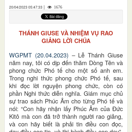
|
20/04/2023 05:47:33
1676
THÁNH GIUSE VÀ NHIỆM VỤ RAO
GIẢNG LỜI CHÚA
WGPMT (20.04.2023)
– Lễ Thánh Giuse
năm nay, tôi có dịp đến thăm Dòng Tên và
phong chức Phó tế cho một số anh em.
Trong nghi thức phong chức Phó tế, sau
khi đọc lời nguyện phong chức, còn có
phần Nghi thức diễn nghĩa. Giám mục chủ
sự trao sách Phúc Âm cho từng Phó tế và
nói: “Con hãy nhận lấy Phúc Âm của Đức
Kitô mà con đã trở thành người rao giảng,
và con hãy biết là phải tin điều con đọc,
dạy điều con tin, và thi hành điều con dạy”.