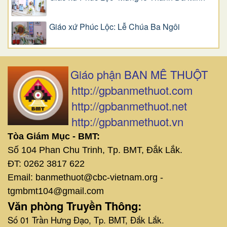
Giáo xứ Phúc Lộc: Lễ Chúa Ba Ngôi
Giáo phận BAN MÊ THUỘT
http://gpbanmethuot.com
http://gpbanmethuot.net
http://gpbanmethuot.vn
Tòa Giám Mục - BMT:
Số 104 Phan Chu Trinh, Tp. BMT, Đắk Lắk.
ĐT: 0262 3817 622
Email: banmethuot@cbc-vietnam.org -
tgmbmt104@gmail.com
Văn phòng Truyền Thông:
Số 01 Trần Hưng Đạo, Tp. BMT, Đắk Lắk.