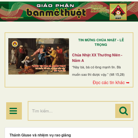
TRANG NHẤT
GIỚI THIỆU
GIÁO XỨ
TIN MỪNG CHÚA NHẬT - LỄ
DÒNG TU
TRỌNG
BAN MỤC VỤ
Chúa Nhật XX Thường Niên -
Năm A
ĐOÀN THỂ CG
“Này bà, bà có lòng mạnh tin. Bà
muốn sao thì được vậy.” (Mt 15,28)
LINH MỤC
Đọc các tin khác ➥
ĐIỂM HÀNH HƯƠNG
Thánh Giuse và nhiệm vụ rao giảng