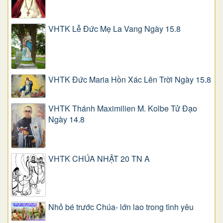
VHTK Lễ Đức Mẹ La Vang Ngày 15.8
VHTK Đức Maria Hồn Xác Lên Trời Ngày 15.8
VHTK Thánh Maximilien M. Kolbe Tử Đạo
Ngày 14.8
VHTK CHÚA NHẬT 20 TN A
Nhỏ bé trước Chúa- lớn lao trong tình yêu