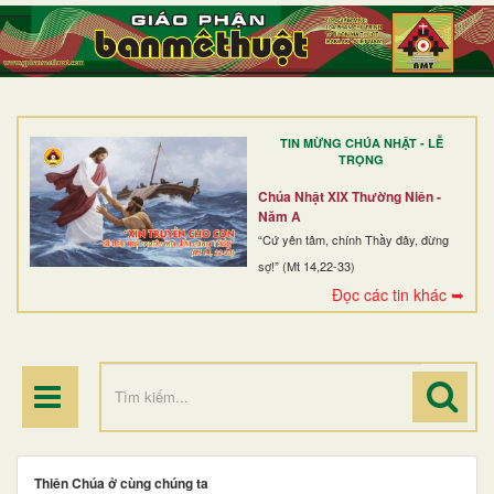
TRANG NHẤT
GIỚI THIỆU
GIÁO XỨ
TIN MỪNG CHÚA NHẬT - LỄ
DÒNG TU
TRỌNG
BAN MỤC VỤ
Chúa Nhật XIX Thường Niên -
Năm A
ĐOÀN THỂ CG
“Cứ yên tâm, chính Thầy đây, đừng
sợ!” (Mt 14,22-33)
LINH MỤC
Đọc các tin khác ➥
ĐIỂM HÀNH HƯƠNG
Thiên Chúa ở cùng chúng ta