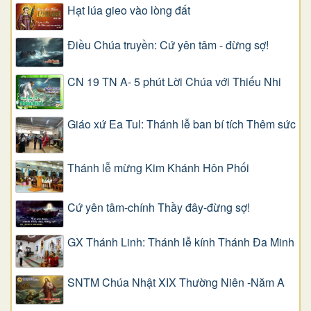
Hạt lúa gieo vào lòng đất
Điều Chúa truyền: Cứ yên tâm - đừng sợ!
CN 19 TN A- 5 phút Lời Chúa với Thiếu Nhi
Giáo xứ Ea Tul: Thánh lễ ban bí tích Thêm sức
Thánh lễ mừng Kim Khánh Hôn Phối
Cứ yên tâm-chính Thầy đây-đừng sợ!
GX Thánh Linh: Thánh lễ kính Thánh Đa Minh
SNTM Chúa Nhật XIX Thường Niên -Năm A