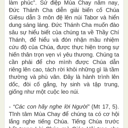
làm phúc”. Sứ điệp Mùa Chay năm nay
,
Đức Thánh Cha diễn giải biến cố Chúa
Giêsu dẫn 3 môn đệ lên núi Tabor và hiển
dung sáng láng. Đức Thánh Cha
muốn
đào
sâu sự hiểu biết của chúng ta về Thầy Chí
Thánh, để hiểu và đón nhận mầu nhiệm
cứu độ của Chúa, được thực hiện trong sự
hiến thân trọn vẹn vì yêu thương
.
Chúng ta
cần phải để cho mình được Chúa dẫn
riêng lên cao, tách rời khỏi những gì là tầm
thường và phù vân. Đây là hành trình lên
dốc, đòi cố gắng, hy sinh và tập trung,
giống như một cuộc leo núi.
-
“Các con hãy nghe lời Người”
(Mt 17, 5)
.
Tĩnh tâm
Mùa Chay
để
chúng ta
có cơ hội
lắng nghe
tiếng
Chúa.
Tiếng
Chúa trước