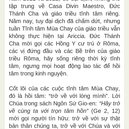
tập trung về
Casa Divin Maestro
,
Đức
Thánh Cha và giáo triều tĩnh tâm riêng.
Năm nay, tuy
đại dịch đã chấm dứt,
nhưng
tuần Tĩnh tâm Mùa Chay của
giáo triều
vẫn
không
thực hiện
tại
Ariccia
.
Đức Thánh
Cha mời gọi các Hồng Y cư trú ở Rôma,
các vị đứng đầu và các Bề trên của giáo
triều Rôma, hãy sống riêng thời kỳ tĩnh
tâm, ngưng mọi hoạt động lao tác
để
hồi
tâm trong kinh nguyện.
Cốt lõi của các cuộc tĩnh tâm
Mùa Chay
,
đó là hồi tâm
:
“trở về với lòng mình”. Lời
Chúa trong sách Ngôn Sứ Gio-en:
“Hãy trở
về cùng ta với trọn tâm hồn”
(Ge 2, 12)
mời gọi người tín hữu: trở về với sự thật
bản thân chúng ta, trở về với Chúa và
với