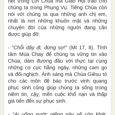
hết trong Lời Chúa mà Giáo Hội trao cho
chúng ta trong Phụng Vụ
.
Tiếng
Chúa còn
nói với chúng ta qua những anh chị em,
nhất là nơi những khuôn mặt và những
chuyện đời của những
người
đang cần
được giúp đỡ.
-
“Chỗi dậy đi, đừng sợ!
”
(Mt 17, 8).
Tĩnh
tâm
Mùa Chay
để
chúng ta
vững tin vào
Chúa, dám
đương đầu với thực tại cùng
những cơ cực hằng ngày, những cam go
và đối nghịch. Ánh sáng mà Chúa Giêsu tỏ
cho các môn đệ báo trước vinh quang
phục sinh
cũng giúp
chúng ta sống trong
niềm tin, cậy, mến cuộc khổ nạn và thập
giá tiến đến sự phục sinh.
-
“Ai uống nước giếng này sẽ còn khát,