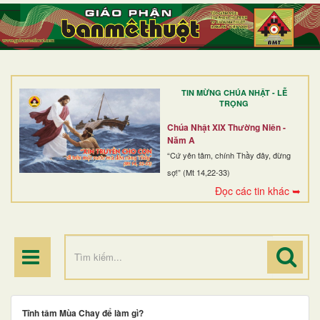
TRANG NHẤT
GIỚI THIỆU
GIÁO XỨ
TIN MỪNG CHÚA NHẬT - LỄ
DÒNG TU
TRỌNG
BAN MỤC VỤ
Chúa Nhật XIX Thường Niên -
Năm A
ĐOÀN THỂ CG
“Cứ yên tâm, chính Thầy đây, đừng
sợ!” (Mt 14,22-33)
LINH MỤC
Đọc các tin khác ➥
ĐIỂM HÀNH HƯƠNG
Tĩnh tâm Mùa Chay để làm gì?