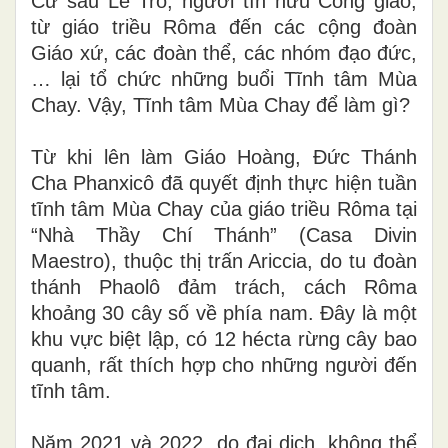
Cứ sau Lễ Tro, người tín hữu Công giáo,
từ giáo triều Rôma đến các cộng đoàn
Giáo xứ, các đoàn thể, các nhóm đạo đức,
… lại tổ chức những buổi Tĩnh tâm Mùa
Chay. Vậy, Tĩnh tâm Mùa Chay để làm gì?
Từ khi lên làm Giáo Hoàng, Đức Thánh
Cha Phanxicô đã quyết định thực hiện tuần
tĩnh tâm Mùa Chay của giáo triều Rôma
tại
“Nhà Thầy Chí Thánh” (Casa Divin
Maestro), thuộc thị trấn Ariccia, do tu
đ
oàn
thánh Phaolô đảm trách, cách Rôma
khoảng 30 cây số về phía nam. Đây là một
khu vực biệt lập, có 12 hécta rừng cây bao
quanh,
rất thích hợp cho
những người đến
tĩnh tâm.
Năm 2021 và 2022,
do
đại dịch
, không thể