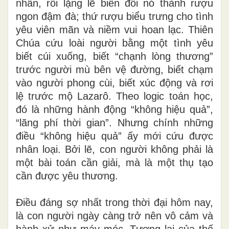
nhân, rồi lặng lẽ biến đổi nó thành rượu
ngon đậm đà; thứ rượu biểu trưng cho tình
yêu viên mãn và niềm vui hoan lạc. Thiên
Chúa cứu loài người bằng một tình yêu
biết cúi xuống, biết “chạnh lòng thương”
trước người mù bên vệ đường, biết chạm
vào người phong cùi, biết xúc động và rơi
lệ trước mộ Lazarô. Theo logic toán học,
đó là những hành động “không hiệu quả”,
“lãng phí thời gian”. Nhưng chính những
điều “không hiệu quả” ấy mới cứu được
nhân loại. Bởi lẽ, con người không phải là
một bài toán cần giải, mà là một thụ tạo
cần được yêu thương.
Điều đáng sợ nhất trong thời đại hôm nay,
là con người ngày càng trở nên vô cảm và
hành xử như máy móc. Tương lai của thế