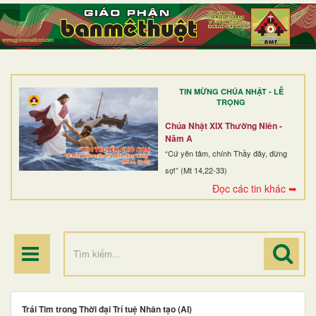
TRANG NHẤT
GIỚI THIỆU
GIÁO XỨ
TIN MỪNG CHÚA NHẬT - LỄ
DÒNG TU
TRỌNG
BAN MỤC VỤ
Chúa Nhật XIX Thường Niên -
Năm A
ĐOÀN THỂ CG
“Cứ yên tâm, chính Thầy đây, đừng
sợ!” (Mt 14,22-33)
LINH MỤC
Đọc các tin khác ➥
ĐIỂM HÀNH HƯƠNG
Trái Tim trong Thời đại Trí tuệ Nhân tạo (AI)