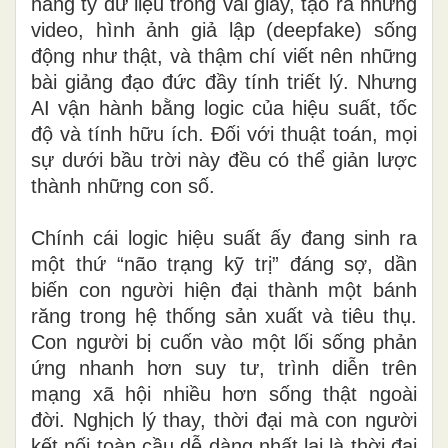
hàng tỷ dữ liệu trong vài giây, tạo ra những
video, hình ảnh giả lập (deepfake) sống
động như thật, và thậm chí viết nên những
bài giảng đạo đức đầy tính triết lý. Nhưng
AI vận hành bằng logic của hiệu suất, tốc
độ và tính hữu ích. Đối với thuật toán, mọi
sự dưới bầu trời này đều có thể giản lược
thành những con số.
Chính cái logic hiệu suất ấy đang sinh ra
một thứ “não trạng kỹ trị” đáng sợ, dần
biến con người hiện đại thành một bánh
răng trong hệ thống sản xuất và tiêu thụ.
Con người bị cuốn vào một lối sống phản
ứng nhanh hơn suy tư, trình diễn trên
mạng xã hội nhiều hơn sống thật ngoài
đời. Nghịch lý thay, thời đại mà con người
kết nối toàn cầu dễ dàng nhất lại là thời đại