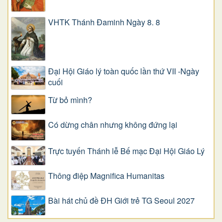
VHTK Thánh Đaminh Ngày 8. 8
Đại Hội Giáo lý toàn quốc lần thứ VII -Ngày
cuối
Từ bỏ mình?
Có dừng chân nhưng không đứng lại
Trực tuyến Thánh lễ Bế mạc Đại Hội Giáo Lý
Thông điệp Magnifica Humanitas
Bài hát chủ đề ĐH Giới trẻ TG Seoul 2027