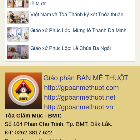
lễ tạ ơn
Việt Nam và Tòa Thánh ký kết Thỏa thuận
Giáo xứ Phúc Lộc -Mừng lễ Thánh Đa Minh
Giáo xứ Phúc Lộc: Lễ Chúa Ba Ngôi
Giáo phận BAN MÊ THUỘT
http://gpbanmethuot.com
http://gpbanmethuot.net
http://gpbanmethuot.vn
Tòa Giám Mục - BMT:
Số 104 Phan Chu Trinh, Tp. BMT, Đắk Lắk.
ĐT: 0262 3817 622