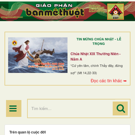
TRANG NHẤT
GIỚI THIỆU
GIÁO XỨ
TIN MỪNG CHÚA NHẬT - LỄ
DÒNG TU
TRỌNG
BAN MỤC VỤ
Chúa Nhật XIX Thường Niên -
Năm A
ĐOÀN THỂ CG
“Cứ yên tâm, chính Thầy đây, đừng
sợ!” (Mt 14,22-33)
LINH MỤC
Đọc các tin khác ➥
ĐIỂM HÀNH HƯƠNG
Trên quan lộ cuộc đời