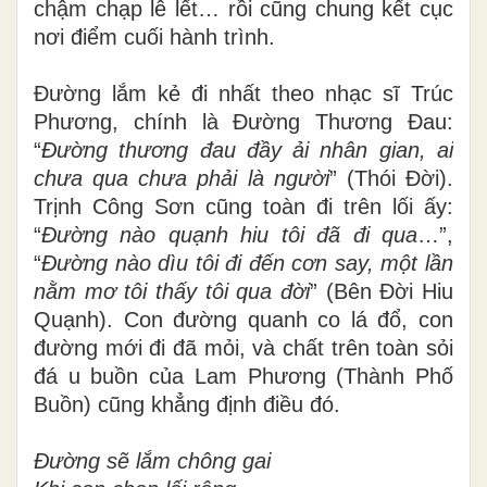
chậm chạp lê lết… rồi cũng chung kết cục
nơi điểm cuối hành trình.
Đường lắm kẻ đi nhất theo nhạc sĩ Trúc
Phương, chính là Đường Thương Đau:
“
Đường thương đau đầy ải
nhân gian, ai
chưa qua chưa phải là người
” (Thói Đời).
Trịnh Công Sơn cũng toàn đi trên lối ấy:
“
Đường nào quạnh hiu tôi đã đi qua
…”,
“
Đường nào dìu tôi đi đến cơn
say, một lần
nằm mơ tôi thấy tôi qua đời
” (Bên Đời Hiu
Quạnh). Con đường quanh co lá đổ, con
đường mới đi đã mỏi, và chất trên toàn sỏi
đá u buồn của Lam Phương (Thành Phố
Buồn) cũng khẳng định điều đó.
Đường sẽ lắm chông gai