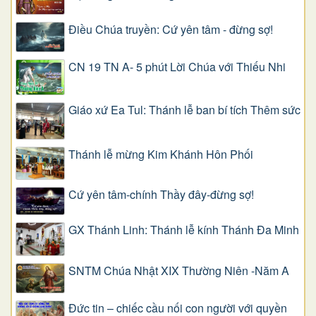
Điều Chúa truyền: Cứ yên tâm - đừng sợ!
CN 19 TN A- 5 phút Lời Chúa với Thiếu Nhi
Giáo xứ Ea Tul: Thánh lễ ban bí tích Thêm sức
Thánh lễ mừng Kim Khánh Hôn Phối
Cứ yên tâm-chính Thầy đây-đừng sợ!
GX Thánh Linh: Thánh lễ kính Thánh Đa Minh
SNTM Chúa Nhật XIX Thường Niên -Năm A
Đức tin – chiếc cầu nối con người với quyền