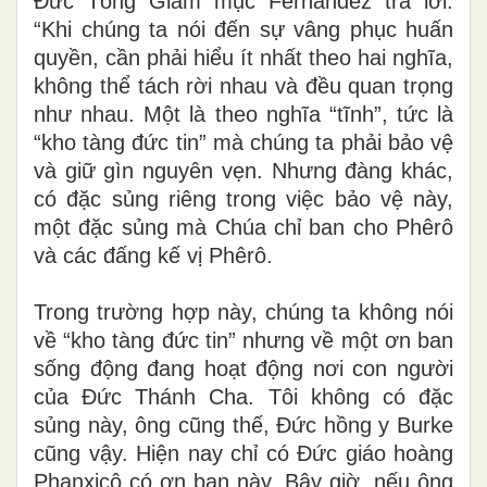
Đức Tổng Giám mục Fernandez trả lời:
“Khi chúng ta nói đến sự vâng phục huấn
quyền, cần phải hiểu ít nhất theo hai nghĩa,
không thể tách rời nhau và đều quan trọng
như nhau. Một là theo nghĩa “tĩnh”, tức là
“kho tàng đức tin” mà chúng ta phải bảo vệ
và giữ gìn nguyên vẹn. Nhưng đàng khác,
có đặc sủng riêng trong việc bảo vệ này,
một đặc sủng mà Chúa chỉ ban cho Phêrô
và các đấng kế vị Phêrô.
Trong trường hợp này, chúng ta không nói
về “kho tàng đức tin” nhưng về một ơn ban
sống động đang hoạt động nơi con người
của Đức Thánh Cha. Tôi không có đặc
sủng này, ông cũng thế, Đức hồng y Burke
cũng vậy. Hiện nay chỉ có Đức giáo hoàng
Phanxicô có ơn ban này. Bây giờ, nếu ông