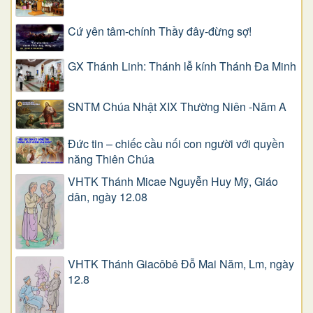
Cứ yên tâm-chính Thầy đây-đừng sợ!
GX Thánh Linh: Thánh lễ kính Thánh Đa Minh
SNTM Chúa Nhật XIX Thường Niên -Năm A
Đức tin – chiếc cầu nối con người với quyền
năng Thiên Chúa
VHTK Thánh Micae Nguyễn Huy Mỹ, Giáo
dân, ngày 12.08
VHTK Thánh Giacôbê Ðỗ Mai Năm, Lm, ngày
12.8