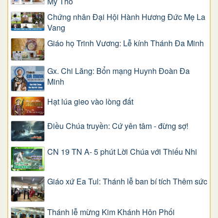
Mỹ Tho
Chứng nhân Đại Hội Hành Hương Đức Mẹ La
Vang
Giáo họ Trinh Vương: Lễ kính Thánh Đa Minh
Gx. Chi Lăng: Bổn mạng Huynh Đoàn Đa
Minh
Hạt lúa gieo vào lòng đất
Điều Chúa truyền: Cứ yên tâm - đừng sợ!
CN 19 TN A- 5 phút Lời Chúa với Thiếu Nhi
Giáo xứ Ea Tul: Thánh lễ ban bí tích Thêm sức
Thánh lễ mừng Kim Khánh Hôn Phối