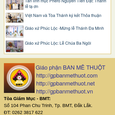
Tân linh mục Phêrô Nguyễn Tiến Đạt: Thánh
lễ tạ ơn
Việt Nam và Tòa Thánh ký kết Thỏa thuận
Giáo xứ Phúc Lộc -Mừng lễ Thánh Đa Minh
Giáo xứ Phúc Lộc: Lễ Chúa Ba Ngôi
Giáo phận BAN MÊ THUỘT
http://gpbanmethuot.com
http://gpbanmethuot.net
http://gpbanmethuot.vn
Tòa Giám Mục - BMT:
Số 104 Phan Chu Trinh, Tp. BMT, Đắk Lắk.
ĐT: 0262 3817 622