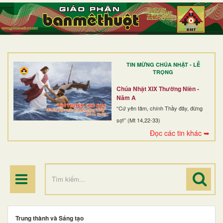
TRANG NHẤT
GIỚI THIỆU
GIÁO XỨ
TIN MỪNG CHÚA NHẬT - LỄ
DÒNG TU
TRỌNG
BAN MỤC VỤ
Chúa Nhật XIX Thường Niên -
Năm A
ĐOÀN THỂ CG
“Cứ yên tâm, chính Thầy đây, đừng
sợ!” (Mt 14,22-33)
LINH MỤC
Đọc các tin khác ➥
ĐIỂM HÀNH HƯƠNG
Trung thành và Sáng tạo