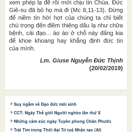
xem phép lạ để rồi mới chịu tin Chúa. Đức
Giê-su đã bỏ họ mà đi (Mc 8,11-13). Đừng
để niềm tin hời hợt của
chúng
ta chỉ biết
chú trọng đến điềm thiêng dấu lạ như chữa
bệnh, cải đạo...
ào ào ở chỗ này đấng kia
để khoe khoang hay khẳng định đức tin
của mình.
Lm. Giuse Nguyễn Đức Thịnh
(20/02/2019)
Suy ngẫm về Đạo đức môi sinh
CCT: Ngày Thế giới Người nghèo lần thứ X
Những cảm xúc ngày Tuyên phong Chân Phước
Trái Tim trong Thời đại Trí tuệ Nhân tạo (AI)