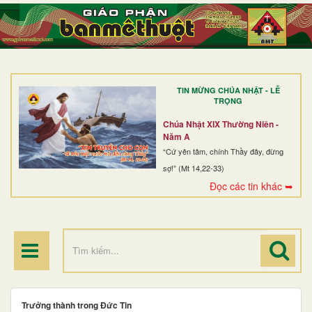
TRANG NHẤT
GIỚI THIỆU
GIÁO XỨ
TIN MỪNG CHÚA NHẬT - LỄ
DÒNG TU
TRỌNG
BAN MỤC VỤ
Chúa Nhật XIX Thường Niên -
Năm A
ĐOÀN THỂ CG
“Cứ yên tâm, chính Thầy đây, đừng
sợ!” (Mt 14,22-33)
LINH MỤC
Đọc các tin khác ➥
ĐIỂM HÀNH HƯƠNG
Trưởng thành trong Đức Tin