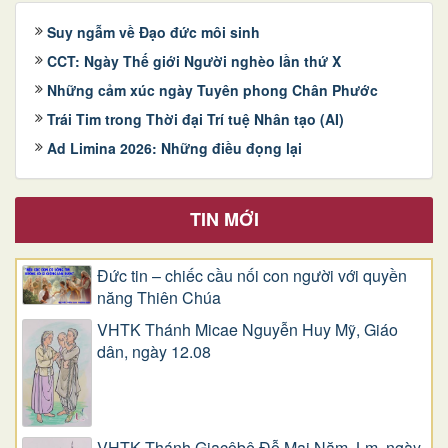
Suy ngẫm về Đạo đức môi sinh
CCT: Ngày Thế giới Người nghèo lần thứ X
Những cảm xúc ngày Tuyên phong Chân Phước
Trái Tim trong Thời đại Trí tuệ Nhân tạo (AI)
Ad Limina 2026: Những điều đọng lại
TIN MỚI
Đức tin – chiếc cầu nối con người với quyền
năng Thiên Chúa
VHTK Thánh Micae Nguyễn Huy Mỹ, Giáo
dân, ngày 12.08
VHTK Thánh Giacôbê Ðỗ Mai Năm, Lm, ngày