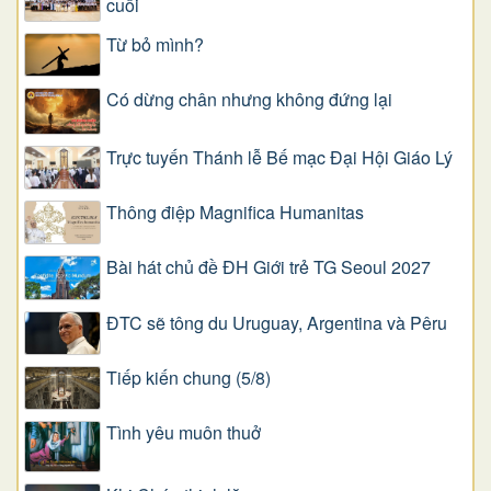
cuối
Từ bỏ mình?
Có dừng chân nhưng không đứng lại
Trực tuyến Thánh lễ Bế mạc Đại Hội Giáo Lý
Thông điệp Magnifica Humanitas
Bài hát chủ đề ĐH Giới trẻ TG Seoul 2027
ĐTC sẽ tông du Uruguay, Argentina và Pêru
Tiếp kiến chung (5/8)
Tình yêu muôn thuở