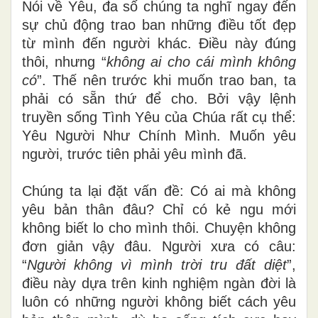
N
ói về Yêu, đa số chúng ta nghĩ ngay đến
sự chủ động trao ban những điều tốt đẹp
từ mình đến người khác. Điều này đúng
thôi, nhưng “
không
ai cho cái mình không
có
”. Thế nên trước khi muốn trao ban, ta
phải có sẵn thứ để cho. Bởi vậy lệnh
truyền sống Tình Yêu của Chúa rất cụ thể:
Yêu Người Như Chính Mình. Muốn yêu
người, trước tiên phải yêu mình đã.
Chúng ta lại đặt vấn đề: Có ai mà không
yêu bản thân đâu? Chỉ có kẻ ngu mới
không biết lo cho mình thôi. Chuyện không
đơn giản vậy đâu. Người xưa có câu:
“
Người không vì mình trời tru đất diệt
”,
điều này dựa trên kinh nghiệm ngàn đời là
luôn có những người không biết cách yêu