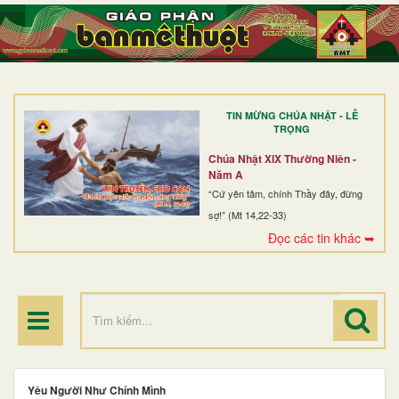
TRANG NHẤT
GIỚI THIỆU
GIÁO XỨ
TIN MỪNG CHÚA NHẬT - LỄ
DÒNG TU
TRỌNG
BAN MỤC VỤ
Chúa Nhật XIX Thường Niên -
Năm A
ĐOÀN THỂ CG
“Cứ yên tâm, chính Thầy đây, đừng
sợ!” (Mt 14,22-33)
LINH MỤC
Đọc các tin khác ➥
ĐIỂM HÀNH HƯƠNG
Yêu Người Như Chính Mình