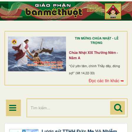
TRANG NHẤT
GIỚI THIỆU
GIÁO XỨ
TIN MỪNG CHÚA NHẬT - LỄ
DÒNG TU
TRỌNG
BAN MỤC VỤ
Chúa Nhật XIX Thường Niên -
Năm A
ĐOÀN THỂ CG
“Cứ yên tâm, chính Thầy đây, đừng
sợ!” (Mt 14,22-33)
LINH MỤC
Đọc các tin khác ➥
ĐIỂM HÀNH HƯƠNG
Lược sử TTHH Đức Mẹ Vô Nhiễm