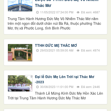
Thác Mơ
11/05/2022 07:34:00 PM
Đã xem: 4687
Trung Tâm Hành Hương Đức Mẹ Vô Nhiễm Thác Mơ nằm
trên một ngọn đồi dưới chân núi Bà Rá, thuộc phường Thác
Mơ, thị xã Phước Long, tỉnh Bình Phước
TTHH ĐỨC MẸ THÁC MƠ
29/03/2021 05:59:00 AM
Đã xem: 4974
Đại lễ Đức Mẹ Lên Trời tại Thác Mơ
-2023
30/08/2023 11:01:00 PM
Đã xem: 2446
Thánh Lễ Mừng Kính Đức Mẹ Hồn Xác Lên
Trời tại Trung Tâm Hành Hương Đức Mẹ Thác Mơ