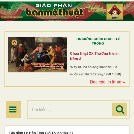
TRANG NHẤT
GIỚI THIỆU
GIÁO XỨ
TIN MỪNG CHÚA NHẬT - LỄ
DÒNG TU
TRỌNG
BAN MỤC VỤ
Chúa Nhật XX Thường Niên -
Năm A
ĐOÀN THỂ CG
“Này bà, bà có lòng mạnh tin. Bà
muốn sao thì được vậy.” (Mt 15,28)
LINH MỤC
Đọc các tin khác ➥
ĐIỂM HÀNH HƯƠNG
Gia đình Lê Bảo Tịnh Giỗ Tổ lần thứ 57