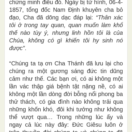
chứng minh điều đó. Ngày bị tử hình, 06-4-
1857, tổng đốc Nam Định khuyên cha bỏ
đạo, Cha đã dõng dạc đáp lại:
“Thân xác
tôi ở trong tay quan, quan muốn làm khổ
thế nào tùy ý, nhưng linh hồn tôi là của
Chúa, không có gì khiến tôi hy sinh nó
được”
.
“Chúng ta tạ ơn Cha Thánh đã lưu lại cho
chúng ra một gương sáng đức tin dũng
cảm như thế. Các bạn ơi, có ai không một
lần vác thập giá bệnh tật nặng nề, có ai
không một lần dòng đời bỗng nổi phong ba
thử thách, có gia đình nào không trải qua
những khốn khó, đôi khi tưởng như không
thể vượt qua… Trong những lúc ấy và
ngay cả lúc này đây: Đức Giêsu luôn ở