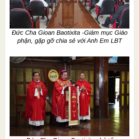
Đức Cha Gioan Baotixita -Giám mục Giáo
phận, gặp gỡ chia sẻ với Anh Em LBT