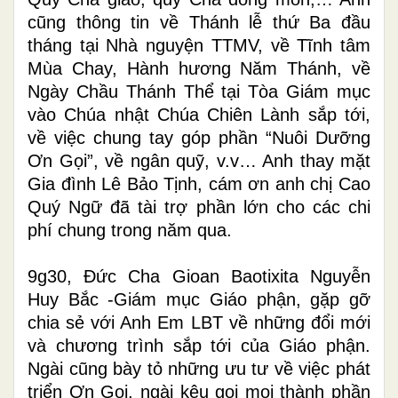
cũng thông tin về Thánh lễ thứ Ba đầu
tháng tại Nhà nguyện TTMV, về Tĩnh tâm
Mùa Chay, Hành hương Năm Thánh, về
Ngày Chầu Thánh Thể tại Tòa Giám mục
vào Chúa nhật Chúa Chiên Lành sắp tới,
về việc chung tay góp phần “Nuôi Dưỡng
Ơn Gọi”, về ngân quỹ, v.v… Anh thay mặt
Gia đình Lê Bảo Tịnh, cám ơn anh chị Cao
Quý Ngữ đã tài trợ phần lớn cho các chi
phí chung trong năm qua.
9g30, Đức Cha Gioan Baotixita Nguyễn
Huy Bắc -Giám mục Giáo phận, gặp gỡ
chia sẻ với Anh Em LBT về những đổi mới
và chương trình sắp tới của Giáo phận.
Ngài cũng bày tỏ những ưu tư về việc phát
triển Ơn Gọi, ngài kêu gọi mọi thành phần