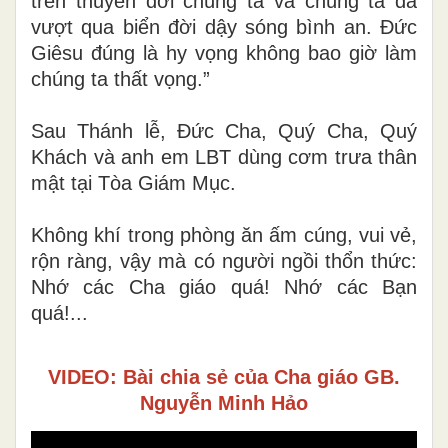
trên thuyền đời chúng ta và chúng ta đã
vượt qua biển đời dậy sóng bình an. Đức
Giêsu đúng là hy vọng không bao giờ làm
chúng ta thất vọng.”
Sau Thánh lễ, Đức Cha, Quý Cha, Quý
Khách và anh em LBT dùng cơm trưa thân
mật tại Tòa Giám Mục.
Không khí trong phòng ăn ấm cúng, vui vẻ,
rộn ràng, vậy mà có người ngồi thổn thức:
Nhớ các Cha giáo quá! Nhớ các Bạn
quá!...
VIDEO: Bài chia sẻ của Cha giáo GB.
Nguyễn Minh Hảo