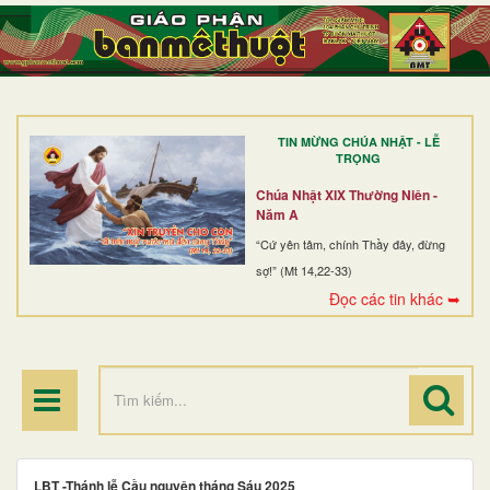
TRANG NHẤT
GIỚI THIỆU
GIÁO XỨ
TIN MỪNG CHÚA NHẬT - LỄ
DÒNG TU
TRỌNG
BAN MỤC VỤ
Chúa Nhật XIX Thường Niên -
Năm A
ĐOÀN THỂ CG
“Cứ yên tâm, chính Thầy đây, đừng
sợ!” (Mt 14,22-33)
LINH MỤC
Đọc các tin khác ➥
ĐIỂM HÀNH HƯƠNG
LBT -Thánh lễ Cầu nguyện tháng Sáu 2025