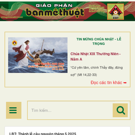
TRANG NHẤT
GIỚI THIỆU
GIÁO XỨ
TIN MỪNG CHÚA NHẬT - LỄ
DÒNG TU
TRỌNG
BAN MỤC VỤ
Chúa Nhật XIX Thường Niên -
Năm A
ĐOÀN THỂ CG
“Cứ yên tâm, chính Thầy đây, đừng
sợ!” (Mt 14,22-33)
LINH MỤC
Đọc các tin khác ➥
ĐIỂM HÀNH HƯƠNG
LBT: Thánh lễ cầu nguyện tháng 5.2025