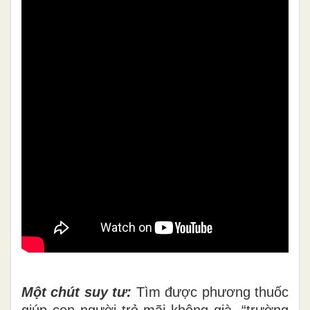
Một
chút suy tư:
Tìm được phương thuốc
giúp con người trẻ mãi không già, “trường