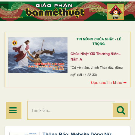
TRANG NHẤT
GIỚI THIỆU
GIÁO XỨ
TIN MỪNG CHÚA NHẬT - LỄ
DÒNG TU
TRỌNG
BAN MỤC VỤ
Chúa Nhật XIX Thường Niên -
Năm A
ĐOÀN THỂ CG
“Cứ yên tâm, chính Thầy đây, đừng
sợ!” (Mt 14,22-33)
LINH MỤC
Đọc các tin khác ➥
ĐIỂM HÀNH HƯƠNG
Thông Báo: Website Dòng Nữ