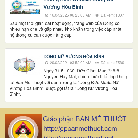
Vương Hòa Bình
16/04/2025 06:25:00 AM
Đã xem: 1307
Sau một thời gian dài hoạt động, trang web của Dòng có
nhiều hạn chế và gặp nhiều khó khăn trong việc cập nhật,
hệ thống cũ cần được nâng cấp.
DÒNG NỮ VƯƠNG HÒA BÌNH
29/03/2021 03:52:00 AM
Đã xem: 7589
Ngày 31.5.1969, Đức Giám Mục Phêrô
Nguyễn Huy Mai, chính thức thiết lập Dòng
tại Ban Mê Thuột với danh xưng là “Dòng Đức Maria Nữ
Vương Hòa Bình”, được gọi tắt là “Dòng Nữ Vương Hòa
Bình”.
Giáo phận BAN MÊ THUỘT
http://gpbanmethuot.com
http://gpbanmethuot.net