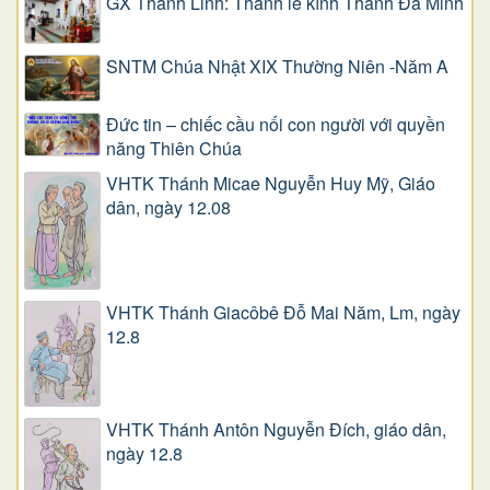
GX Thánh Linh: Thánh lễ kính Thánh Đa Minh
SNTM Chúa Nhật XIX Thường Niên -Năm A
Đức tin – chiếc cầu nối con người với quyền
năng Thiên Chúa
VHTK Thánh Micae Nguyễn Huy Mỹ, Giáo
dân, ngày 12.08
VHTK Thánh Giacôbê Ðỗ Mai Năm, Lm, ngày
12.8
VHTK Thánh Antôn Nguyễn Ðích, giáo dân,
ngày 12.8