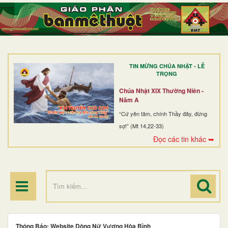
TRANG NHẤT
GIỚI THIỆU
GIÁO XỨ
TIN MỪNG CHÚA NHẬT - LỄ
DÒNG TU
TRỌNG
BAN MỤC VỤ
Chúa Nhật XIX Thường Niên -
Năm A
ĐOÀN THỂ CG
“Cứ yên tâm, chính Thầy đây, đừng
sợ!” (Mt 14,22-33)
LINH MỤC
Đọc các tin khác ➥
ĐIỂM HÀNH HƯƠNG
Thông Báo: Website Dòng Nữ Vương Hòa Bình