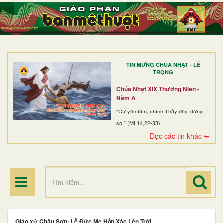
TRANG NHẤT
GIỚI THIỆU
GIÁO XỨ
TIN MỪNG CHÚA NHẬT - LỄ
DÒNG TU
TRỌNG
BAN MỤC VỤ
Chúa Nhật XIX Thường Niên -
Năm A
ĐOÀN THỂ CG
“Cứ yên tâm, chính Thầy đây, đừng
sợ!” (Mt 14,22-33)
LINH MỤC
Đọc các tin khác ➥
ĐIỂM HÀNH HƯƠNG
Giáo xứ Châu Sơn: Lễ Đức Mẹ Hồn Xác Lên Trời