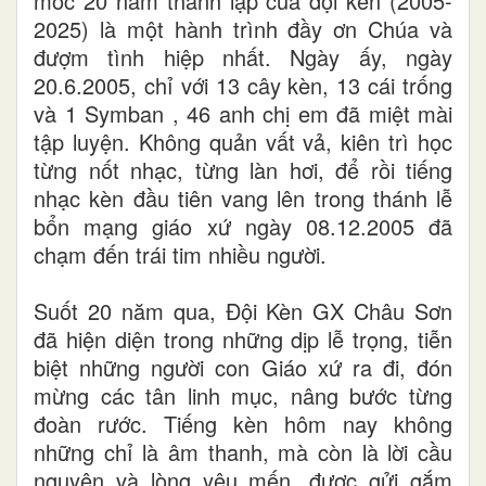
mốc 20 năm thành lập của đội kèn (2005-
2025) là một hành trình đầy ơn Chúa và
đượm tình hiệp nhất. Ngày ấy, ngày
20.6.2005, chỉ với 13 cây kèn, 13 cái trống
và 1 Symban , 46 anh chị em đã miệt mài
tập luyện. Không quản vất vả, kiên trì học
từng nốt nhạc, từng làn hơi, để rồi tiếng
nhạc kèn đầu tiên vang lên trong thánh lễ
bổn mạng giáo xứ ngày 08.12.2005 đã
chạm đến trái tim nhiều người.
Suốt 20 năm qua, Đội Kèn GX Châu Sơn
đã hiện diện trong những dịp lễ trọng, tiễn
biệt những người con Giáo xứ ra đi, đón
mừng các tân linh mục, nâng bước từng
đoàn rước. Tiếng kèn hôm nay không
những chỉ là âm thanh, mà còn là lời cầu
nguyện và lòng yêu mến, được gửi gắm