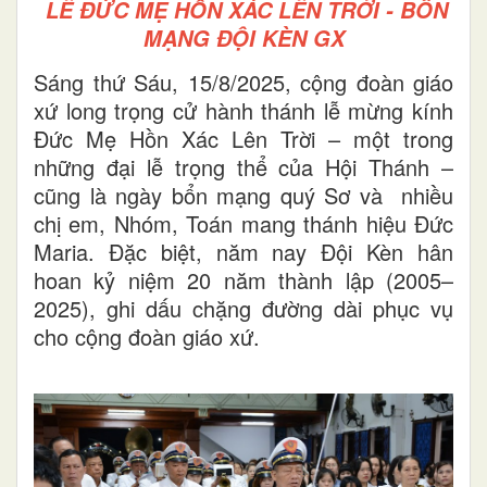
LỄ ĐỨC MẸ HỒN XÁC LÊN TRỜI - BỔN
MẠNG ĐỘI KÈN GX
Sáng thứ Sáu, 15/8/2025, cộng đoàn giáo
xứ long trọng cử hành thánh lễ mừng kính
Đức Mẹ Hồn Xác Lên Trời – một trong
những đại lễ trọng thể của Hội Thánh –
cũng là ngày bổn mạng quý Sơ và nhiều
chị em, Nhóm, Toán mang thánh hiệu Đức
Maria. Đặc biệt, năm nay Đội Kèn hân
hoan kỷ niệm 20 năm thành lập (2005–
2025), ghi dấu chặng đường dài phục vụ
cho cộng đoàn giáo xứ.