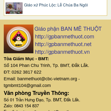
Giáo xứ Phúc Lộc: Lễ Chúa Ba Ngôi
Giáo phận BAN MÊ THUỘT
http://gpbanmethuot.com
http://gpbanmethuot.net
http://gpbanmethuot.vn
Tòa Giám Mục - BMT:
Số 104 Phan Chu Trinh, Tp. BMT, Đắk Lắk.
ĐT: 0262 3817 622
Email: banmethuot@cbc-vietnam.org -
tgmbmt104@gmail.com
Văn phòng Truyền Thông:
Số 01 Trần Hưng Đạo, Tp. BMT, Đắk Lắk.
Zalo: 0843 154 837