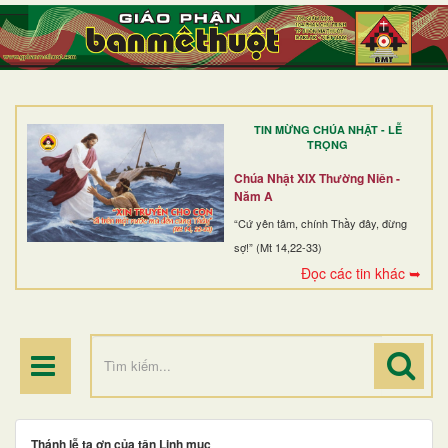
TRANG NHẤT
GIỚI THIỆU
GIÁO XỨ
TIN MỪNG CHÚA NHẬT - LỄ
DÒNG TU
TRỌNG
BAN MỤC VỤ
Chúa Nhật XIX Thường Niên -
Năm A
ĐOÀN THỂ CG
“Cứ yên tâm, chính Thầy đây, đừng
sợ!” (Mt 14,22-33)
LINH MỤC
Đọc các tin khác ➥
ĐIỂM HÀNH HƯƠNG
Thánh lễ tạ ơn của tân Linh mục