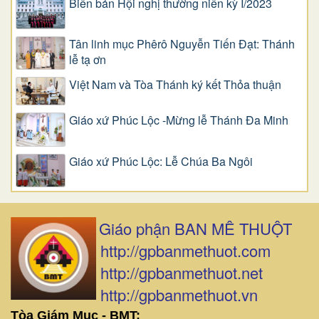
Biên bản Hội nghị thường niên kỳ I/2023
Tân linh mục Phêrô Nguyễn Tiến Đạt: Thánh
lễ tạ ơn
Việt Nam và Tòa Thánh ký kết Thỏa thuận
Giáo xứ Phúc Lộc -Mừng lễ Thánh Đa Minh
Giáo xứ Phúc Lộc: Lễ Chúa Ba Ngôi
Giáo phận BAN MÊ THUỘT
http://gpbanmethuot.com
http://gpbanmethuot.net
http://gpbanmethuot.vn
Tòa Giám Mục - BMT: