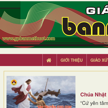
GIỚI THIỆU
GIÁO XỨ
Chúa Nhật
“Cứ yên tâm