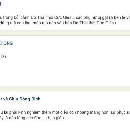
H
trong bối cảnh Do Thái thời Đức Giêsu, các phụ nữ bị gạt ra bên lề v
 đúng mà còn làm méo mó nền văn hóa Do Thái thời Đức Giêsu.
 KHÔNG
-18)
ết và Chịu Đóng Đinh
 lại phải kinh nghiệm thêm một điều còn hoang mang hơn: sự phục sinh
ây là nền tảng của đức tin Kitô giáo.