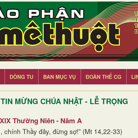
DÒNG TU
BAN MỤC VỤ
ĐOÀN THỂ CG
LI
TIN MỪNG CHÚA NHẬT - LỄ TRỌNG
 XIX Thường Niên - Năm A
, chính Thầy đây, đừng sợ!” (Mt 14,22-33)