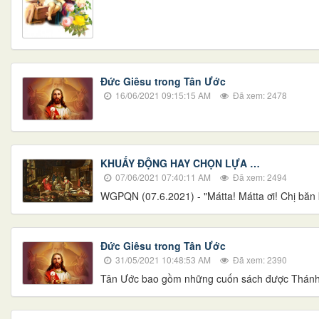
Đức Giêsu trong Tân Ước
16/06/2021 09:15:15 AM
Đã xem: 2478
KHUẤY ĐỘNG HAY CHỌN LỰA …
07/06/2021 07:40:11 AM
Đã xem: 2494
WGPQN (07.6.2021) - "Mátta! Mátta ơi! Chị băn k
Đức Giêsu trong Tân Ước
31/05/2021 10:48:53 AM
Đã xem: 2390
Tân Ước bao gồm những cuốn sách được Thánh Th