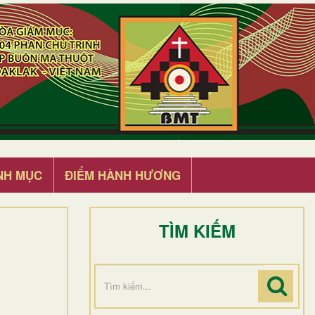
NH MỤC
ĐIỂM HÀNH HƯƠNG
TÌM KIẾM