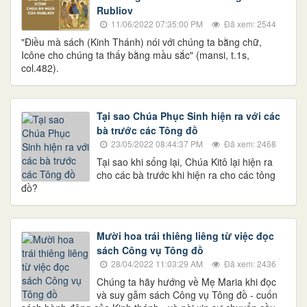
Rubliov
11/06/2022 07:35:00 PM
Đã xem: 2544
"Ðiều mà sách (Kinh Thánh) nói với chúng ta bằng chữ,
Icône cho chúng ta thấy bằng mầu sắc" (mansi, t.1s,
col.482).
Tại sao Chúa Phục Sinh hiện ra với các
bà trước các Tông đồ
23/05/2022 08:44:37 PM
Đã xem: 2468
Tại sao khi sống lại, Chúa Kitô lại hiện ra
cho các bà trước khi hiện ra cho các tông
đồ?
Mười hoa trái thiêng liêng từ việc đọc
sách Công vụ Tông đồ
28/04/2022 11:03:29 AM
Đã xem: 2436
Chúng ta hãy hướng về Mẹ Maria khi đọc
và suy gẫm sách Công vụ Tông đồ - cuốn