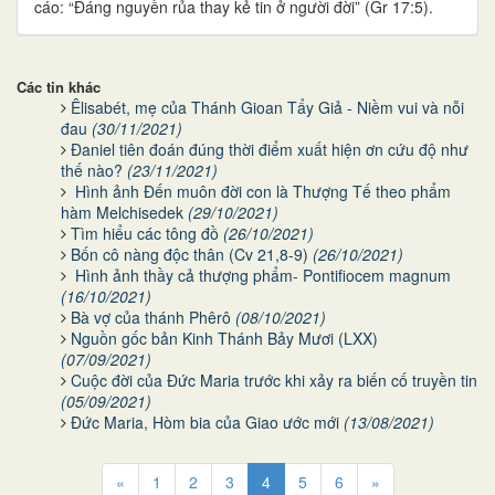
cáo: “Ðáng nguyền rủa thay kẻ tin ở người đời” (Gr 17:5).
Các tin khác
Êlisabét, mẹ của Thánh Gioan Tẩy Giả - Niềm vui và nỗi
đau
(30/11/2021)
Đaniel tiên đoán đúng thời điểm xuất hiện ơn cứu độ như
thế nào?
(23/11/2021)
Hình ảnh Đến muôn đời con là Thượng Tế theo phẩm
hàm Melchisedek
(29/10/2021)
Tìm hiểu các tông đồ
(26/10/2021)
Bốn cô nàng độc thân (Cv 21,8-9)
(26/10/2021)
Hình ảnh thầy cả thượng phẩm- Pontifiocem magnum
(16/10/2021)
Bà vợ của thánh Phêrô
(08/10/2021)
Nguồn gốc bản Kinh Thánh Bảy Mươi (LXX)
(07/09/2021)
Cuộc đời của Đức Maria trước khi xảy ra biến cố truyền tin
(05/09/2021)
Đức Maria, Hòm bia của Giao ước mới
(13/08/2021)
«
1
2
3
4
5
6
»