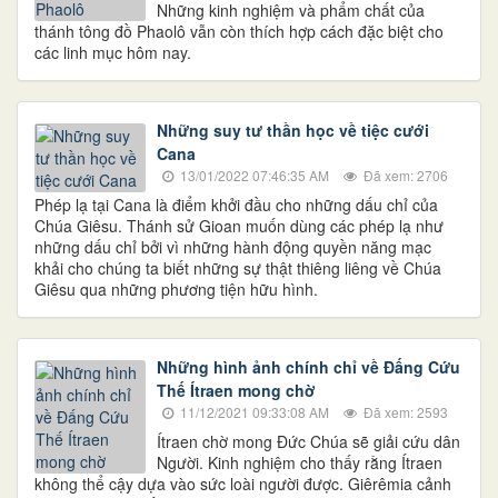
Những kinh nghiệm và phẩm chất của
thánh tông đồ Phaolô vẫn còn thích hợp cách đặc biệt cho
các linh mục hôm nay.
Những suy tư thần học về tiệc cưới
Cana
13/01/2022 07:46:35 AM
Đã xem: 2706
Phép lạ tại Cana là điểm khởi đầu cho những dấu chỉ của
Chúa Giêsu. Thánh sử Gioan muốn dùng các phép lạ như
những dấu chỉ bởi vì những hành động quyền năng mạc
khải cho chúng ta biết những sự thật thiêng liêng về Chúa
Giêsu qua những phương tiện hữu hình.
Những hình ảnh chính chỉ về Đấng Cứu
Thế Ítraen mong chờ
11/12/2021 09:33:08 AM
Đã xem: 2593
Ítraen chờ mong Ðức Chúa sẽ giải cứu dân
Người. Kinh nghiệm cho thấy rằng Ítraen
không thể cậy dựa vào sức loài người được. Giêrêmia cảnh