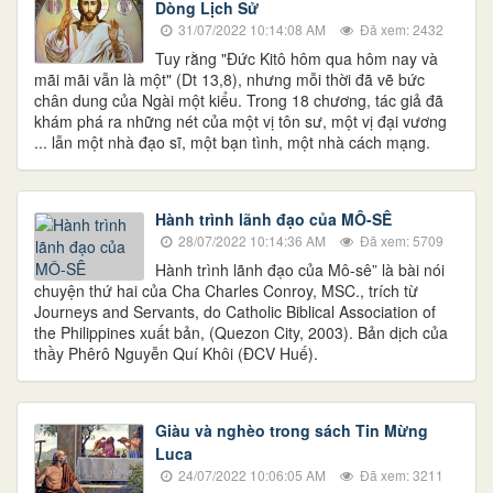
Dòng Lịch Sử
31/07/2022 10:14:08 AM
Đã xem: 2432
Tuy rằng "Đức Kitô hôm qua hôm nay và
mãi mãi vẫn là một" (Dt 13,8), nhưng mỗi thời đã vẽ bức
chân dung của Ngài một kiểu. Trong 18 chương, tác giả đã
khám phá ra những nét của một vị tôn sư, một vị đại vương
... lẫn một nhà đạo sĩ, một bạn tình, một nhà cách mạng.
Hành trình lãnh đạo của MÔ-SÊ
28/07/2022 10:14:36 AM
Đã xem: 5709
Hành trình lãnh đạo của Mô-sê” là bài nói
chuyện thứ hai của Cha Charles Conroy, MSC., trích từ
Journeys and Servants, do Catholic Biblical Association of
the Philippines xuất bản, (Quezon City, 2003). Bản dịch của
thầy Phêrô Nguyễn Quí Khôi (ĐCV Huế).
Giàu và nghèo trong sách Tin Mừng
Luca
24/07/2022 10:06:05 AM
Đã xem: 3211