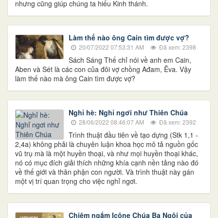
nhưng cũng giúp chúng ta hiểu Kinh thánh.
Làm thế nào ông Cain tìm được vợ?
20/07/2022 07:53:31 AM
Đã xem: 2398
Sách Sáng Thế chỉ nói về anh em Cain,
Aben và Sét là các con của đôi vợ chồng Ađam, Êva. Vậy
làm thế nào mà ông Cain tìm được vợ?
Nghỉ hè: Nghỉ ngơi như Thiên Chúa
28/06/2022 08:46:07 AM
Đã xem: 2392
Trình thuật đầu tiên về tạo dựng (Stk 1,1 -
2,4a) không phải là chuyên luận khoa học mô tả nguồn gốc
vũ trụ mà là một huyền thoại, và như mọi huyền thoại khác,
nó có mục đích giải thích những khía cạnh nền tảng nào đó
về thế giới và thân phận con người. Và trình thuật này gán
một vị trí quan trọng cho việc nghỉ ngơi.
Chiêm ngắm Icône Chúa Ba Ngôi của