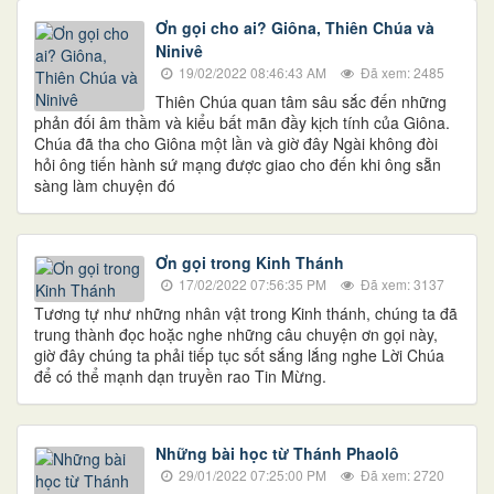
Ơn gọi cho ai? Giôna, Thiên Chúa và
Ninivê
19/02/2022 08:46:43 AM
Đã xem: 2485
Thiên Chúa quan tâm sâu sắc đến những
phản đối âm thầm và kiểu bất mãn đầy kịch tính của Giôna.
Chúa đã tha cho Giôna một lần và giờ đây Ngài không đòi
hỏi ông tiến hành sứ mạng được giao cho đến khi ông sẵn
sàng làm chuyện đó
Ơn gọi trong Kinh Thánh
17/02/2022 07:56:35 PM
Đã xem: 3137
Tương tự như những nhân vật trong Kinh thánh, chúng ta đã
trung thành đọc hoặc nghe những câu chuyện ơn gọi này,
giờ đây chúng ta phải tiếp tục sốt sắng lắng nghe Lời Chúa
để có thể mạnh dạn truyền rao Tin Mừng.
Những bài học từ Thánh Phaolô
29/01/2022 07:25:00 PM
Đã xem: 2720