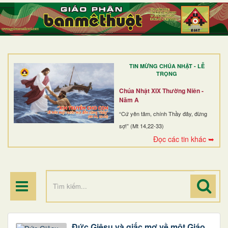
TRANG NHẤT
GIỚI THIỆU
GIÁO XỨ
TIN MỪNG CHÚA NHẬT - LỄ
DÒNG TU
TRỌNG
BAN MỤC VỤ
Chúa Nhật XIX Thường Niên -
Năm A
ĐOÀN THỂ CG
“Cứ yên tâm, chính Thầy đây, đừng
sợ!” (Mt 14,22-33)
LINH MỤC
Đọc các tin khác ➥
ĐIỂM HÀNH HƯƠNG
Đức Giêsu và giấc mơ về một Giáo