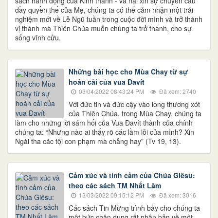
sách hành động của Kinh thánh - và nài xin sự chuyển cầu
đầy quyền thế của Mẹ, chúng ta có thể cảm nhận một trải
nghiệm mới về Lễ Ngũ tuần trong cuộc đời mình và trở thành
vị thánh mà Thiên Chúa muốn chúng ta trở thành, cho sự
sống vĩnh cửu.
Những bài học cho Mùa Chay từ sự
hoán cải của vua Đavít
03/04/2022 08:43:24 PM
Đã xem: 2740
Với đức tin và đức cậy vào lòng thương xót
của Thiên Chúa, trong Mùa Chay, chúng ta
làm cho những lời sám hối của Vua Đavít thành của chính
chúng ta: “Nhưng nào ai thấy rõ các lầm lỗi của mình? Xin
Ngài tha các tội con phạm mà chẳng hay” (Tv 19, 13).
Cảm xúc và tình cảm của Chúa Giêsu:
theo các sách TM Nhất Lãm
13/03/2022 09:15:12 PM
Đã xem: 3016
Các sách Tin Mừng trình bày cho chúng ta
một bức chân dung rất nhân bản về một