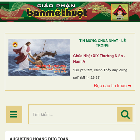
TRANG NHẤT
GIỚI THIỆU
GIÁO XỨ
TIN MỪNG CHÚA NHẬT - LỄ
DÒNG TU
TRỌNG
BAN MỤC VỤ
Chúa Nhật XIX Thường Niên -
Năm A
ĐOÀN THỂ CG
“Cứ yên tâm, chính Thầy đây, đừng
sợ!” (Mt 14,22-33)
LINH MỤC
Đọc các tin khác ➥
ĐIỂM HÀNH HƯƠNG
AUGUSTINÔ HOÀNG ĐỨC TOÀN