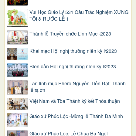
Vui Học Giáo Lý 531 Câu Trắc Nghiệm XƯNG
TỘI & RƯỚC LỄ 1
Thánh lễ Truyền chức Linh Mục -2023
Khai mạc Hội nghị thường niên kỳ I/2023
Biên bản Hội nghị thường niên kỳ I/2023
Tân linh mục Phêrô Nguyễn Tiến Đạt: Thánh
lễ tạ ơn
Việt Nam và Tòa Thánh ký kết Thỏa thuận
Giáo xứ Phúc Lộc -Mừng lễ Thánh Đa Minh
Giáo xứ Phúc Lộc: Lễ Chúa Ba Ngôi