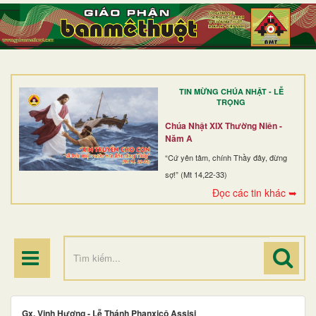
TRANG NHẤT
GIỚI THIỆU
GIÁO XỨ
TIN MỪNG CHÚA NHẬT - LỄ
DÒNG TU
TRỌNG
BAN MỤC VỤ
Chúa Nhật XIX Thường Niên -
Năm A
ĐOÀN THỂ CG
“Cứ yên tâm, chính Thầy đây, đừng
sợ!” (Mt 14,22-33)
LINH MỤC
Đọc các tin khác ➥
ĐIỂM HÀNH HƯƠNG
Gx. Vinh Hương - Lễ Thánh Phanxicô Assisi