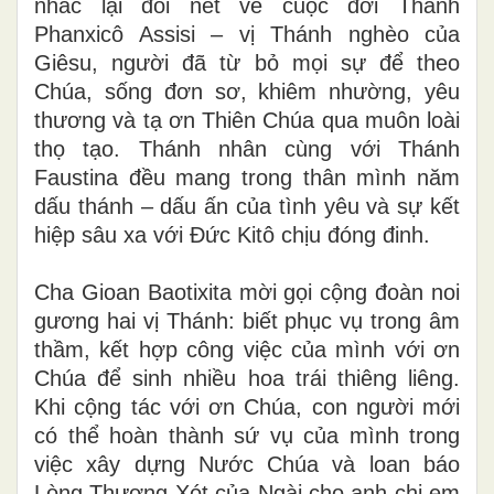
nhắc lại đôi nét về cuộc đời Thánh
Phanxicô Assisi – vị Thánh nghèo của
Giêsu, người đã từ bỏ mọi sự để theo
Chúa, sống đơn sơ, khiêm nhường, yêu
thương và tạ ơn Thiên Chúa qua muôn loài
thọ tạo. Thánh nhân cùng với Thánh
Faustina đều mang trong thân mình năm
dấu thánh – dấu ấn của tình yêu và sự kết
hiệp sâu xa với Đức Kitô chịu đóng đinh.
Cha Gioan Baotixita mời gọi cộng đoàn noi
gương hai vị Thánh: biết phục vụ trong âm
thầm, kết hợp công việc của mình với ơn
Chúa để sinh nhiều hoa trái thiêng liêng.
Khi cộng tác với ơn Chúa, con người mới
có thể hoàn thành sứ vụ của mình trong
việc xây dựng Nước Chúa và loan báo
Lòng Thương Xót của Ngài cho anh chị em